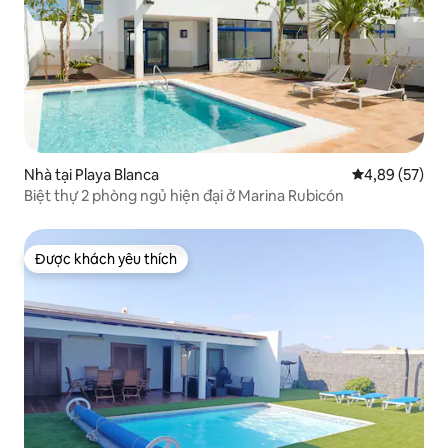
Nhà tại Playa Blanca
Xếp hạng trun
4,89 (57)
Biệt thự 2 phòng ngủ hiện đại ở Marina Rubicón
Được khách yêu thích
Được khách yêu thích