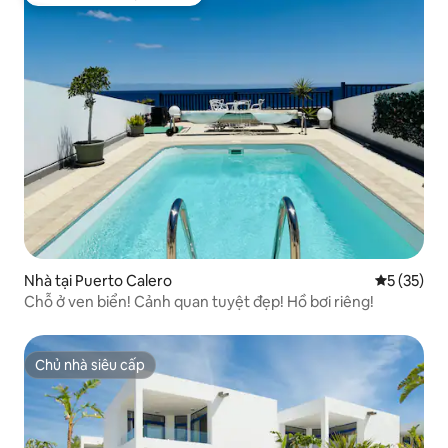
Được khách yêu thích nhất
Nhà tại Puerto Calero
Xếp hạng t
5 (35)
Chỗ ở ven biển! Cảnh quan tuyệt đẹp! Hồ bơi riêng!
Chủ nhà siêu cấp
Chủ nhà siêu cấp