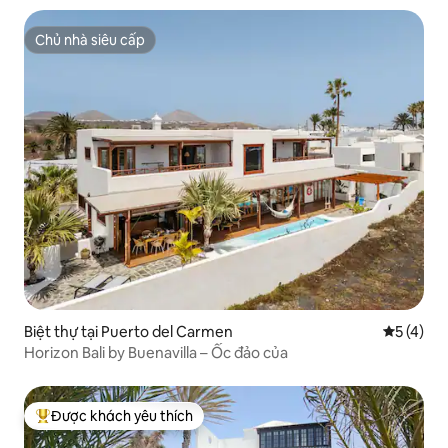
Chủ nhà siêu cấp
Chủ nhà siêu cấp
Biệt thự tại Puerto del Carmen
Xếp hạng 
5 (4)
Horizon Bali by Buenavilla – Ốc đảo của
Được khách yêu thích
Được khách yêu thích nhất