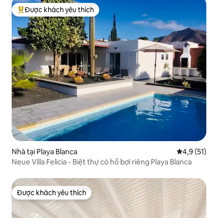
Được khách yêu thích
Được khách yêu thích nhất
Nhà tại Playa Blanca
Xếp hạng tru
4,9 (51)
Neue Villa Felicia - Biệt thự có hồ bơi riêng Playa Blanca
Được khách yêu thích
Được khách yêu thích