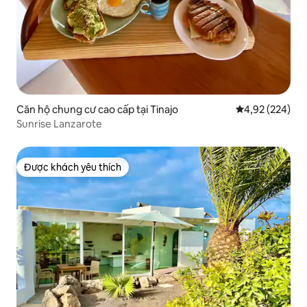
Căn hộ chung cư cao cấp tại Tinajo
Xếp hạng trung
4,92 (224)
Sunrise Lanzarote
Được khách yêu thích
Được khách yêu thích