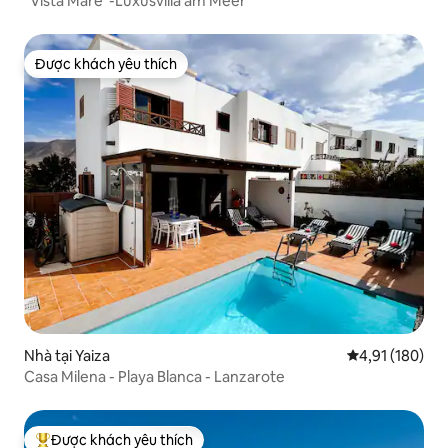
"Vista Mare"-Luxusvilla am Meer
Được khách yêu thích
Được khách yêu thích
Nhà tại Yaiza
Xếp hạng trung
4,91 (180)
Casa Milena - Playa Blanca - Lanzarote
Được khách yêu thích