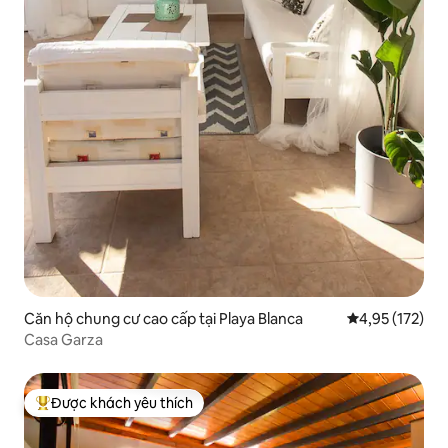
Căn hộ chung cư cao cấp tại Playa Blanca
Xếp hạng trung
4,95 (172)
Casa Garza
Được khách yêu thích
Được khách yêu thích nhất