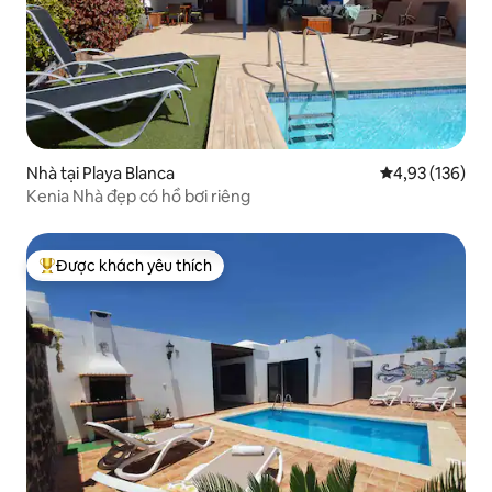
Nhà tại Playa Blanca
Xếp hạng trung
4,93 (136)
Kenia Nhà đẹp có hồ bơi riêng
Được khách yêu thích
Được khách yêu thích nhất