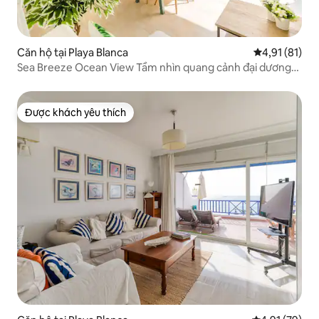
Căn hộ tại Playa Blanca
Xếp hạng trun
4,91 (81)
Sea Breeze Ocean View Tầm nhìn quang cảnh đại dương
tuyệt đẹp
Được khách yêu thích
Được khách yêu thích