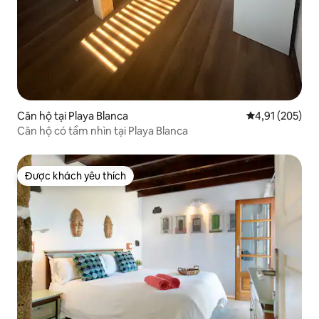
Căn hộ tại Playa Blanca
Xếp hạng trung
4,91 (205)
Căn hộ có tầm nhìn tại Playa Blanca
Được khách yêu thích
Được khách yêu thích