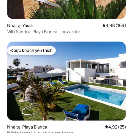
Nhà tại Yaiza
Xếp hạng trung
4,98 (169)
Villa Sandra, Playa Blanca, Lanzarote
Được khách yêu thích
Được khách yêu thích
Nhà tại Playa Blanca
Xếp hạng trun
4,92 (25)