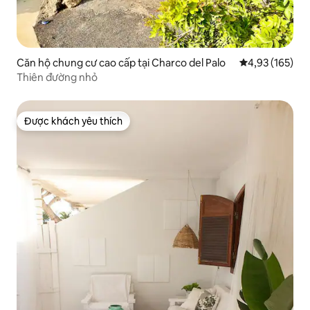
Căn hộ chung cư cao cấp tại Charco del Palo
Xếp hạng trung
4,93 (165)
Thiên đường nhỏ
Được khách yêu thích
Được khách yêu thích