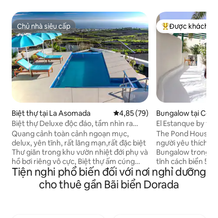
Chủ nhà siêu cấp
Được khách yêu
Chủ nhà siêu cấp
Được khách yêu t
Biệt thự tại La Asomada
Xếp hạng trung bình 4,85/5, 79
4,85 (79)
Bungalow tại Cost
Biệt thự Deluxe độc đáo, tầm nhìn ra
El Estanque by th
biển, hồ bơi nước nóng riêng
cách, chỉ dành cho
Quang cảnh toàn cảnh ngoạn mục,
The Pond House h
delux, yên tĩnh, rất lãng mạn,rất đặc biệt
người yêu thích là
Thư giãn trong khu vườn nhiệt đới phụ và
Bungalow trong m
hồ bơi riêng vô cực, Biệt thự ấm cúng
tĩnh cách biển 5 p
Tiện nghi phổ biến đối với nơi nghỉ dưỡng
được tân trang lại hoàn toàn theo tiêu
nóng riêng và nhỏ
chuẩn cao vào mùa thu năm 2018, vị trí
của tôi, khu vườn 
cho thuê gần Bãi biển Dorada
đắc địa trên sườn núi lửa Gaida, La
khu phức hợp và đ
Asomada, tầm nhìn ngoạn mục rất yên
có một hồ bơi cộng
tĩnh và bờ biển phía nam/đông nằm ở
đi thẳng ra đại lộ 
trung tâm, ánh nắng mặt trời từ mặt trời
kế bởi các nghệ sĩ