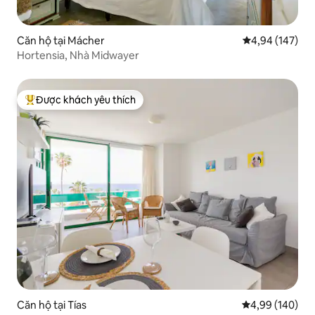
Căn hộ tại Mácher
Xếp hạng trung
4,94 (147)
Hortensia, Nhà Midwayer
Được khách yêu thích
Được khách yêu thích nhất
Căn hộ tại Tías
Xếp hạng trung
4,99 (140)