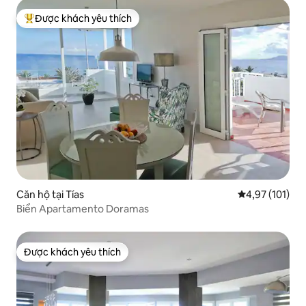
Được khách yêu thích
Được khách yêu thích nhất
Căn hộ tại Tías
Xếp hạng trung
4,97 (101)
Biển Apartamento Doramas
Được khách yêu thích
Được khách yêu thích