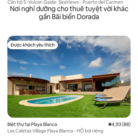
Căn hộ 5 -Volcan Gaida- SeaViews - Puerto del Carmen
Nơi nghỉ dưỡng cho thuê tuyệt vời khác
gần Bãi biển Dorada
Được khách yêu thích
Được khách yêu thích
Biệt thự tại Playa Blanca
Xếp hạng trun
4,93 (88)
Las Caletas Village Playa Blanca - HỒ bơi riêng