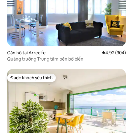
Căn hộ tại Arrecife
Xếp hạng trung
4,92 (304)
Quảng trường Trung tâm bên bờ biển
Được khách yêu thích
Được khách yêu thích