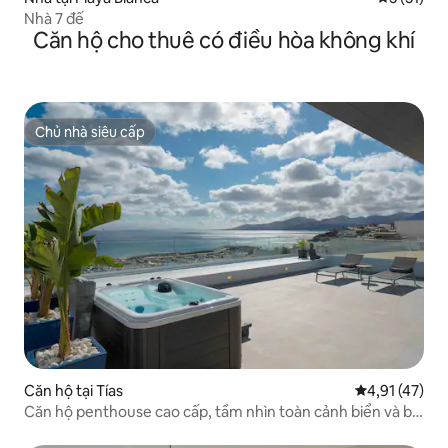
Nhà 7 đế
Căn hộ cho thuê có điều hòa không khí
Chủ nhà siêu cấp
Chủ nhà siêu cấp
Căn hộ tại Tías
Xếp hạng trun
4,91 (47)
Căn hộ penthouse cao cấp, tầm nhìn toàn cảnh biển và bể
sục