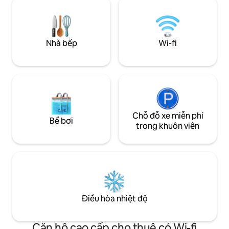
mọc đến mặt trời, ngôi nhà theo phong
tiết sang trọng ch
cách Canaries truyền thống này với
được bao quanh bở
những bức tường đá nham thạch nguyên
mỗi phòng. Chỉ dà
bản và được trao giấy phép đặc biệt được
Nhà bếp
Wi-fi
chứng nhận của Hội đồng du lịch CR-35-
3-0000026 cho một thiết kế phong cách
mộc mạc truyền thống và được phép
chính thức cho khách du lịch, biệt thự
dành cho 2 khách + 2 cho trẻ em có giá
thuê hàng ngày. Nội thất được thiết kế
bởi một nhà thiết kế nội thất nổi tiếng
(địa phương) để tăng cường không khí
Chỗ đỗ xe miễn phí
Bể bơi
cano và ngoại thất bởi một kiến trúc sư
trong khuôn viên
chuyên nghiệp từ Mallorca, và trải dài
trên 375 m2 4036 m2 sân vườn và khu
vực thư giãn râm mát bao gồm một khu
vườn cận nhiệt đới/Palm trưởng thành,
một bể bơi vô cực riêng rộng 3,00 x 5,50,
cộng với 150 Cm đến 170 cm, được sưởi
ấm vào mùa đông/mùa thu/đầu mùa
Điều hòa nhiệt độ
xuân với một sân thượng có mái che và
ghế sofa ban ngày lớn hình chữ L/vườn,
bàn cà phê và khu vườn LED có mái che,
Căn hộ cao cấp cho thuê có Wi-fi