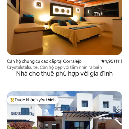
Căn hộ chung cư cao cấp tại Corralejo
Xếp hạng trung
4,95 (111)
Crystalstalsuite. Căn hộ đẹp với tầm nhìn ra biển
Nhà cho thuê phù hợp với gia đình
Được khách yêu thích
Được khách yêu thích nhất