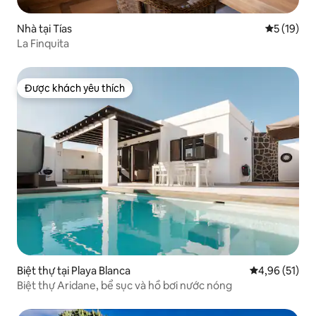
Nhà tại Tías
Xếp hạng t
5 (19)
La Finquita
Được khách yêu thích
Được khách yêu thích
Biệt thự tại Playa Blanca
Xếp hạng trun
4,96 (51)
Biệt thự Aridane, bể sục và hồ bơi nước nóng