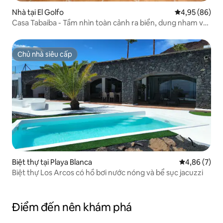
Nhà tại El Golfo
Xếp hạng trun
4,95 (86)
Casa Tabaiba - Tầm nhìn toàn cảnh ra biển, dung nham và
hoàng hôn
Chủ nhà siêu cấp
Chủ nhà siêu cấp
Biệt thự tại Playa Blanca
Xếp hạng tru
4,86 (7)
Biệt thự Los Arcos có hồ bơi nước nóng và bể sục jacuzzi
Điểm đến nên khám phá