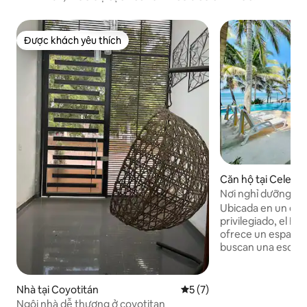
Được khách yêu thích
Được khách yêu thích
Căn hộ tại Celesti
Nơi nghỉ dưỡng ho
của đối tác chủ nh
Ubicada en un ent
privilegiado, el Hot
ofrece un espacio 
buscan una escapa
naturaleza. Con instalaciones pensadas
para el descanso y 
un lugar perfecto 
Nhà tại Coyotitán
Xếp hạng trung bình 5/5, 7
5 (7)
que deseen disfru
Ngôi nhà dễ thương ở coyotitan