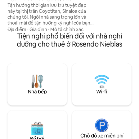
única. El lugar ofrece toda la comodidad
Tận hưởng thời gian lưu trú tuyệt đẹp
necesaria para rela
này tại thị trấn Coyotitan, Sinaloa của
momentos especial
chúng tôi. Ngôi nhà sang trọng lớn và
thoải mái để tận hưởng kỳ nghỉ của bạn.
Nó có tất cả các tiện nghi cần thiết, nhà
Địa điểm
·
Gia đình
·
Mô tả chính xác
một tầng, đặc biệt cho người cao tuổi.
Tiện nghi phổ biến đối với nhà nghỉ
Phòng ngủ cỡ king thứ nhất với phòng
dưỡng cho thuê ở Rosendo Nieblas
thay đồ khép kín, điều hòa và TV. Phòng
ngủ đôi thứ 2 A/A, đóng cửa và TV.
Phòng đôi, phòng ăn 8 người có TV, nhà
bếp được trang bị khu vực lạnh đầy đủ,
phòng tắm đầy đủ. Nhà để xe cổng điện
cho 2 xe đẩy
Nhà bếp
Wi-fi
Chỗ đỗ xe miễn phí
Bể bơi