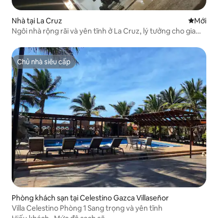
Nhà tại La Cruz
Nơi ở mớ
Mới
Ngôi nhà rộng rãi và yên tĩnh ở La Cruz, lý tưởng cho gia
đình
Chủ nhà siêu cấp
Chủ nhà siêu cấp
Phòng khách sạn tại Celestino Gazca Villaseñor
Villa Celestino Phòng 1 Sang trọng và yên tĩnh