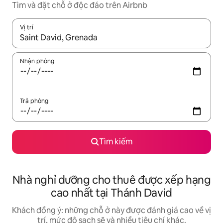
Tìm và đặt chỗ ở độc đáo trên Airbnb
Vị trí
Khi có kết quả, hãy điều hướng bằng phím mũi tên lên và xuốn
Nhận phòng
Trả phòng
Tìm kiếm
Nhà nghỉ dưỡng cho thuê được xếp hạng
cao nhất tại Thánh David
Khách đồng ý: những chỗ ở này được đánh giá cao về vị
trí, mức độ sạch sẽ và nhiều tiêu chí khác.