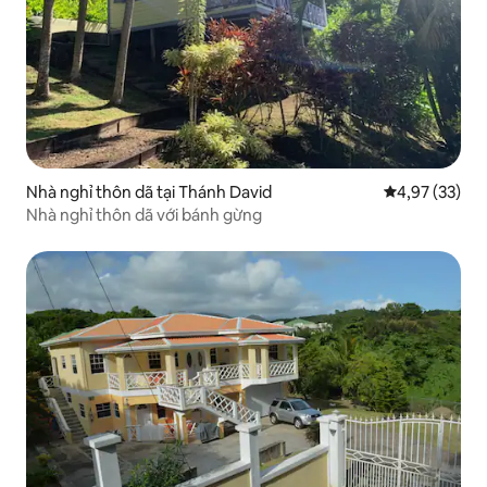
Nhà nghỉ thôn dã tại Thánh David
Xếp hạng trun
4,97 (33)
Nhà nghỉ thôn dã với bánh gừng