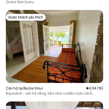
Grace Sanctuary
Được khách yêu thích
Được khách yêu thích
Căn hộ tại Becke Moui
Xếp hạng trun
4,94 (16)
Baywatch - căn hộ riêng, tầm nhìn ra biển toàn cảnh.