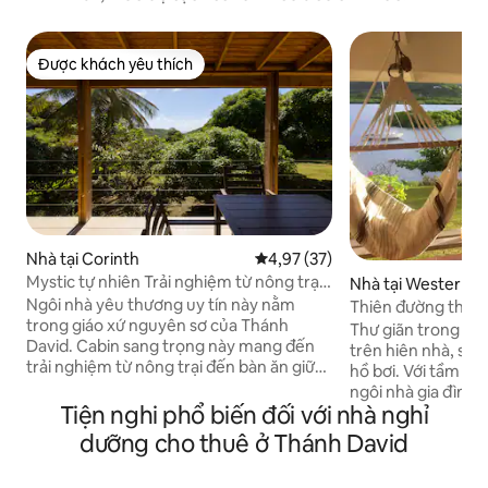
Được khách yêu thích
Được khách yêu thích
Nhà tại Corinth
Xếp hạng trung bình 4,97/5, 37
4,97 (37)
Mystic tự nhiên Trải nghiệm từ nông trại
Nhà tại Westerhall
đến bàn ăn
ment
Ngôi nhà yêu thương uy tín này nằm
Thiên đường thanh
trong giáo xứ nguyên sơ của Thánh
Thư giãn trong sự 
David. Cabin sang trọng này mang đến
trên hiên nhà, sân
trải nghiệm từ nông trại đến bàn ăn giữa
hồ bơi. Với tầm nhì
thảm thực vật tươi tốt, một vị khách sẽ
ngôi nhà gia đình
thức dậy với âm thanh của chim và thiên
Tiện nghi phổ biến đối với nhà nghỉ
nguyên bản này, n
nhiên yên tĩnh. Mystic tự nhiên phục vụ
mẫu vườn trưởng t
dưỡng cho thuê ở Thánh David
cho sự riêng tư, lãng mạn và tự nhiên.
riêng. Chỗ ở này l
Biệt thự nằm cách bến du thuyền quốc
bình dị cho các cu