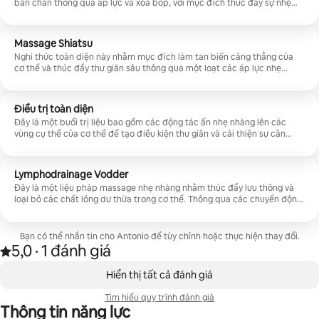
bàn chân thông qua áp lực và xoa bóp, với mục đích thúc đẩy sự nhẹ
nhàng, cân bằng và thư giãn. Là phương pháp lý tưởng cho những ai
muốn giải tỏa căng thẳng và lấy lại năng lượng.
Massage Shiatsu
Nghi thức toàn diện này nhằm mục đích làm tan biến căng thẳng của
cơ thể và thúc đẩy thư giãn sâu thông qua một loạt các áp lực nhẹ
nhàng và liên tục dọc theo các kinh tuyến và điểm năng lượng. Nó đặc
biệt phù hợp cho những người muốn giảm căng thẳng và tìm lại sự bình
tĩnh và hạnh phúc.
Điều trị toàn diện
Đây là một buổi trị liệu bao gồm các động tác ấn nhẹ nhàng lên các
vùng cụ thể của cơ thể để tạo điều kiện thư giãn và cải thiện sự cân
bằng tổng thể. Đây là phương pháp lý tưởng cho những ai muốn khôi
phục lại sự hài hòa giữa cơ thể và tâm trí.
Lymphodrainage Vodder
Đây là một liệu pháp massage nhẹ nhàng nhằm thúc đẩy lưu thông và
loại bỏ các chất lỏng dư thừa trong cơ thể. Thông qua các chuyển động
chậm và nhịp nhàng, liệu pháp này giúp giảm cảm giác sưng và cải thiện
sức khỏe của đôi chân. Đây là liệu pháp lý tưởng cho những ai muốn
được massage nhẹ nhàng và thư giãn.
Bạn có thể nhắn tin cho Antonio để tùy chỉnh hoặc thực hiện thay đổi.
5,0
·
1 đánh giá
Được xếp hạng 5,0/5 sao theo 1 đánh giá
,
Đang hiển thị 0/0 mục
Hiển thị tất cả đánh giá
Tìm hiểu quy trình đánh giá
Thông tin năng lực