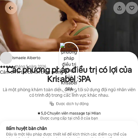
Chuyển
đến
nội
dung
Ismaele Alberto
·
tháng 5 năm 2026
Các phương pháp điều trị có lợi của
,
Cảm ơn vì tất cả Xin chúc mừng
Krisabel SPA
Là một phòng khám toàn diện, chúng tôi sử dụng đội ngũ nhân viên
có trình độ trong các lĩnh vực khác nhau.
Được dịch tự động
5,0
·
Chuyên viên massage tại Milan
,
Được cung cấp tại chỗ ở của bạn
Bấm huyệt bàn chân
Đây là một liệu pháp được thiết kế để kích thích các điểm cụ thể của