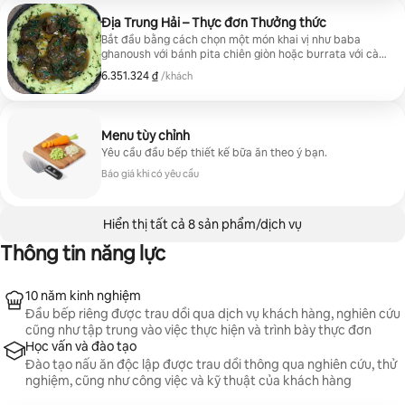
điệp xào. Kết thúc bằng một món tráng miệng thú vị
như cốc tiramisu, cannoli, bánh phô mai mascarpone
Địa Trung Hải – Thực đơn Thưởng thức
dạng tách lớp hoặc bánh sô-cô-la nóng chảy. Mỗi gói
Bắt đầu bằng cách chọn một món khai vị như baba
dùng cho 2 người.
ghanoush với bánh pita chiên giòn hoặc burrata với cà
chua heirloom. Tiếp theo là món khai vị tươi mát như
6.351.324 ₫
6.351.324 ₫, mỗi khách
/khách
salad dâu tây hoặc bí ngòi xào. Đối với món chính, hãy
thưởng thức các lựa chọn như gà kiểu Pháp hoặc cá hồi
xào chảo. Kết thúc bằng một món ngọt, chọn từ
baklava hạt dẻ cười, bánh sô-cô-la nóng chảy, cannoli
Menu tùy chỉnh
hoặc bánh phô mai mascarpone dạng tách lớp. Mỗi gói
Yêu cầu đầu bếp thiết kế bữa ăn theo ý bạn.
dùng cho 2 người.
Báo giá khi có yêu cầu
Hiển thị tất cả 8 sản phẩm/dịch vụ
Thông tin năng lực
10 năm kinh nghiệm
Đầu bếp riêng được trau dồi qua dịch vụ khách hàng, nghiên cứu
cũng như tập trung vào việc thực hiện và trình bày thực đơn
Học vấn và đào tạo
Đào tạo nấu ăn độc lập được trau dồi thông qua nghiên cứu, thử
nghiệm, cũng như công việc và kỹ thuật của khách hàng