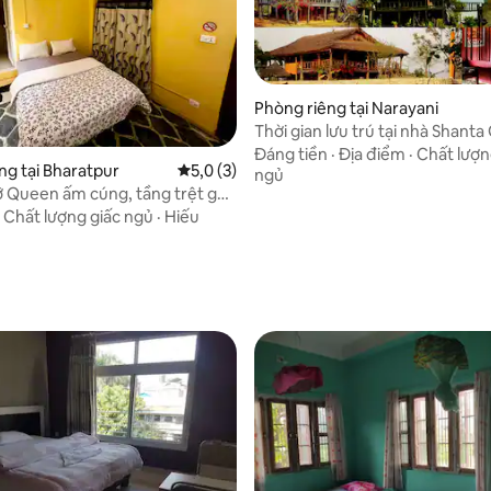
Phòng riêng tại Narayani
4,6/5, 5 đánh giá
Thời gian lưu trú tại nhà
Đáng tiền
·
Địa điểm
·
Chất lượn
ng tại Bharatpur
Xếp hạng trung bình 5,0/5, 3 đánh giá
5,0 (3)
ngủ
 Queen ấm cúng, tầng trệt gần
·
Chất lượng giấc ngủ
·
Hiếu