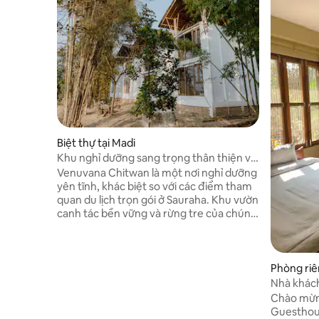
Biệt thự tại Madi
Khu nghỉ dưỡng sang trọng thân thiện với
môi trường ở Chitwan: Venuvana
Venuvana Chitwan là một nơi nghỉ dưỡng
yên tĩnh, khác biệt so với các điểm tham
quan du lịch trọn gói ở Sauraha. Khu vườn
canh tác bền vững và rừng tre của chúng
tôi mang đến một hệ sinh thái khá ngoạn
mục, nơi bạn chia sẻ không gian với hàng
trăm loài chim và vi sinh vật. Bạn sẽ ở
trong khu đất được tái tạo bằng tre và
Phòng riê
các loài bản địa. Chúng tôi đang hợp tác
Nhà khác
với cộng đồng địa phương để tạo ra một
Chào mừng
mô hình du lịch thay thế bền vững và
Guesthous