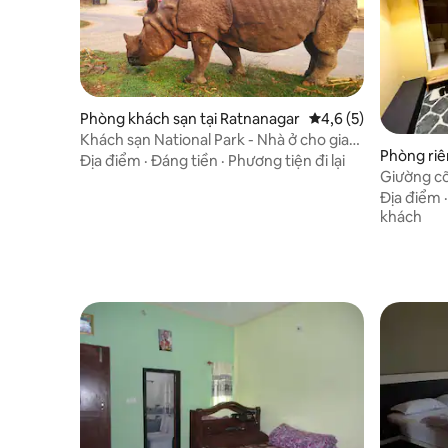
Phòng khách sạn tại Ratnanagar
Xếp hạng trung bình 
4,6 (5)
Khách sạn National Park - Nhà ở cho gia
Phòng riê
đình ở Sauraha
Địa điểm
·
Đáng tiền
·
Phương tiện đi lại
Giường cỡ
sân bay
Địa điểm
khách