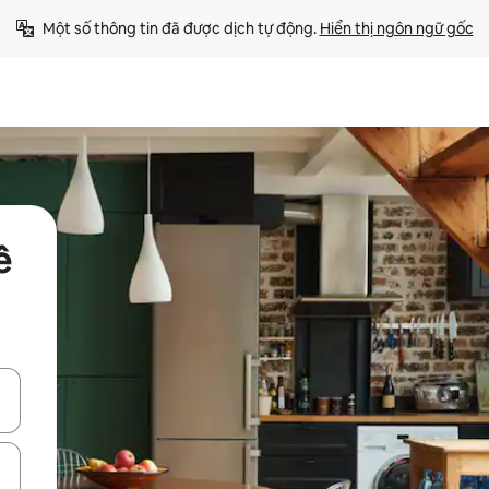
Một số thông tin đã được dịch tự động. 
Hiển thị ngôn ngữ gốc
ê
ên lên và xuống hoặc khám phá bằng các thao tác chạm hoặc vuốt.