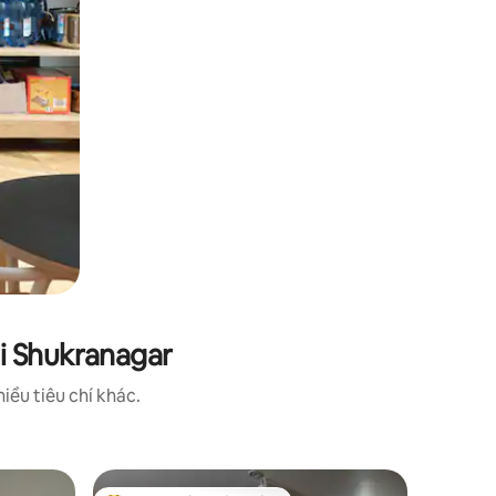
i Shukranagar
iều tiêu chí khác.
Phòng ri