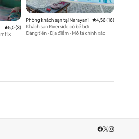
Phòng khách sạn tại Narayani
Xếp hạng trung bình 4
4,56 (16)
Khách sạn Riverside có bể bơi
Xếp hạng trung bình 5,0/5, 3 đánh giá
5,0 (3)
Đáng tiền
·
Địa điểm
·
Mô tả chính xác
mflix