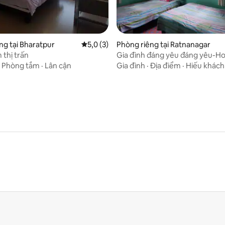
85/5, 13 đánh giá
ng tại Bharatpur
Xếp hạng trung bình 5,0/5, 3 đánh giá
5,0 (3)
Phòng riêng tại Ratnanagar
Trung tâm thị trấn
Gia đình đáng yêu đáng yêu-Ho
·
Phòng tắm
·
Lân cận
Gia đình
·
Địa điểm
·
Hiếu khách