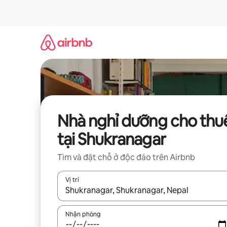
Chuyển
đến
nội
dung
Nhà nghỉ dưỡng cho thu
tại Shukranagar
Tìm và đặt chỗ ở độc đáo trên Airbnb
Vị trí
Khi có kết quả, hãy điều hướng bằng phím mũi t
Nhận phòng