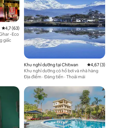
Xếp hạng trung bình 4,7/5, 63 đánh giá
4,7 (63)
 Shanta Ghar -Eco
g giấc
Khu nghỉ dưỡng tại Chitwan
Xếp hạng trung bình 
4,67 (3)
Khu nghỉ dưỡng có hồ bơi và nhà hàng
Địa điểm
·
Đáng tiền
·
Thoải mái