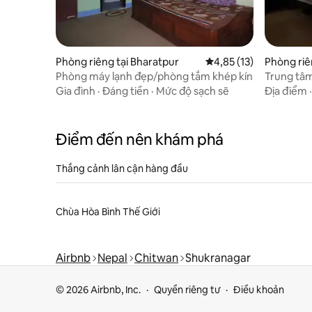
Phòng riêng tại Bharatpur
Xếp hạng trung bình 4,
4,85 (13)
Phòng riê
Phòng máy lạnh đẹp/phòng tắm khép kín
Gia đình
·
Đáng tiền
·
Mức độ sạch sẽ
Địa điểm
Điểm đến nên khám phá
Thắng cảnh lân cận hàng đầu
Chùa Hòa Bình Thế Giới
Airbnb
Nepal
Chitwan
Shukranagar
© 2026 Airbnb, Inc.
Quyền riêng tư
Điều khoản