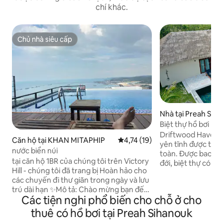
chí khác.
Chủ nhà siêu cấp
Chủ nhà siêu cấp
Nhà tại Preah Sih
Biệt thự hồ bơi ri
nhiệt đới yên bình
Driftwood Haven l
Căn hộ tại KHAN MITAPHIP
Xếp hạng trung bình 4,74/5, 19
4,74 (19)
yên tĩnh được thiế
nước biển núi
toàn. Được bao qu
tại căn hộ 1BR của chúng tôi trên Victory
đới, biệt thự có 3 
Hill - chúng tôi đã trang bị Hoàn hảo cho
vực sinh hoạt mở 
các chuyến đi thư giãn trong ngày và lưu
tắm khép kín tuyệt
trú dài hạn ✨Mô tả: Chào mừng bạn đến
in. Bước ra ngoài 
Các tiện nghi phổ biến cho chỗ ở cho
với ngôi nhà của chúng tôi trên Victory
nắng của riêng bạ
Hill, nơi có tầm nhìn ngoạn mục ra bến
buổi sáng chậm rãi
thuê có hồ bơi tại Preah Sihanouk
cảng. Căn hộ hiện đại và thoải mái này là
lội. Kết cấu tự nhiên, tông màu nhẹ