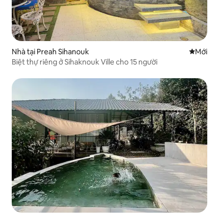
Nhà tại Preah Sihanouk
Nơi ở mớ
Mới
Biệt thự riêng ở Sihaknouk Ville cho 15 người