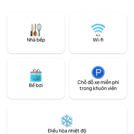
nơi nghỉ ngơi hoàn hảo cho những ai
nhàng và các chi t
muốn thư giãn trong khung cảnh tuyệt
bầu không khí bìn
đẹp trong khi dễ dàng tiếp cận các điểm
nơi ẩn náu yên bìn
tham quan địa phương. Chúng tôi rất
đảo di chuyển với 
mong được chào đón bạn tại căn hộ
chung cư của chúng tôi trên Đồi Chiến
thắng, nơi sự thoải mái kết hợp với tầm
Nhà bếp
Wi-fi
nhìn tuyệt đẹp!
Chỗ đỗ xe miễn phí
Bể bơi
trong khuôn viên
Điều hòa nhiệt độ