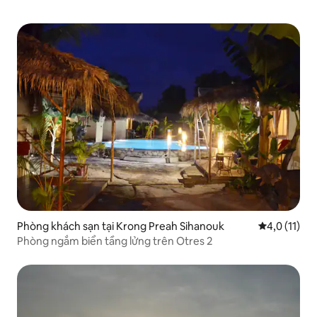
Phòng khách sạn tại Krong Preah Sihanouk
Xếp hạng tru
4,0 (11)
Phòng ngắm biển tầng lửng trên Otres 2