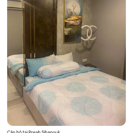
Căn hộ tại Preah Sihanouk