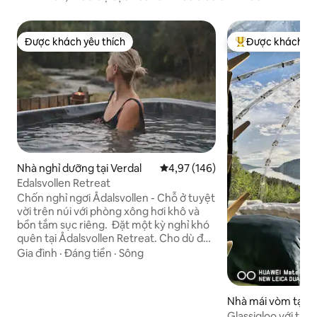
Được khách yêu thích
Được khách yêu
Được khách yêu thích
Được khách yêu t
Nhà nghỉ dưỡng tại Verdal
Xếp hạng trung bình 4,97/5, 146
4,97 (146)
Еdalsvollen Retreat
Chốn nghỉ ngơi Ådalsvollen - Chỗ ở tuyệt
vời trên núi với phòng xông hơi khô và
bồn tắm sục riêng. Đặt một kỳ nghỉ khó
quên tại Ådalsvollen Retreat. Cho dù đó
là với bạn gái của bạn hay người mà bạn
Gia đình
·
Đáng tiền
·
Sông
muốn tạo ra những kỷ niệm cùng. Tại
đây, những khoảnh khắc ấm cúng đang
chờ đón trong phòng xông hơi, những
Nhà mái vòm tại I
lần ngâm mình sảng khoái trên sông, thư
n
Glassigloo với tầm