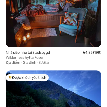
Nhà siêu nhỏ tại Stadsbygd
Xếp hạng trung
4,85 (199)
Wilderness hytta Fosen
Địa điểm
·
Gia đình
·
Sưởi ấm
Được khách yêu thích
Được khách yêu thích nhất