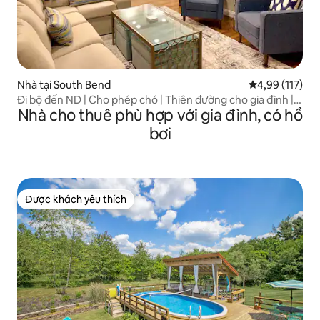
Nhà tại South Bend
Xếp hạng trung
4,99 (117)
Đi bộ đến ND | Cho phép chó | Thiên đường cho gia đình |
Nhà cho thuê phù hợp với gia đình, có hồ
14 người
bơi
Được khách yêu thích
Được khách yêu thích