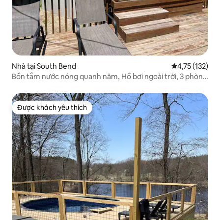
Nhà tại South Bend
Xếp hạng trung
4,75 (132)
Bồn tắm nước nóng quanh năm, Hồ bơi ngoài trời, 3 phòng
ngủ & Quầy bar
Được khách yêu thích
Được khách yêu thích