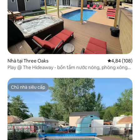
Nhà tại Three Oaks
Xếp hạng trung
4,84 (108)
Play @ The Hideaway - bồn tắm nước nóng, phòng xông
hơi khô, phòng tập thể dục
Chủ nhà siêu cấp
Chủ nhà siêu cấp