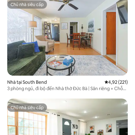
Chủ nhà siêu cấp
Chủ nhà siêu cấp
Nhà tại South Bend
Xếp hạng trung
4,92 (221)
3 phòng ngủ, đi bộ đến Nhà thờ Đức Bà | Sân riêng + Chỗ
đậu xe
Chủ nhà siêu cấp
Chủ nhà siêu cấp