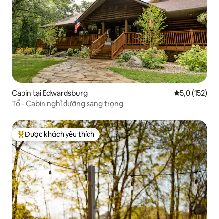
Cabin tại Edwardsburg
Xếp hạng trun
5,0 (152)
Tổ - Cabin nghỉ dưỡng sang trọng
Được khách yêu thích
Được khách yêu thích nhất