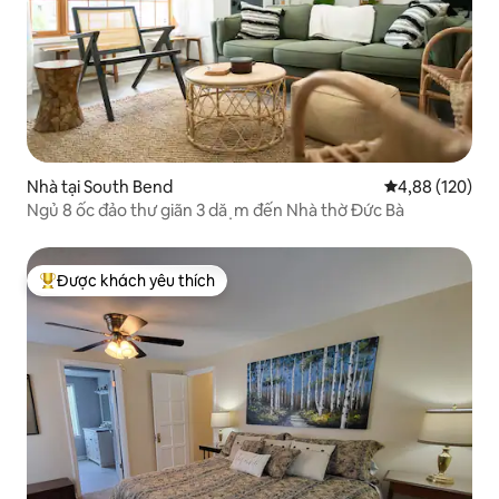
Nhà tại South Bend
Xếp hạng trung
4,88 (120)
Ngủ 8 ốc đảo thư giãn 3 dă ̣ m đến Nhà thờ Đức Bà
Được khách yêu thích
Được khách yêu thích nhất