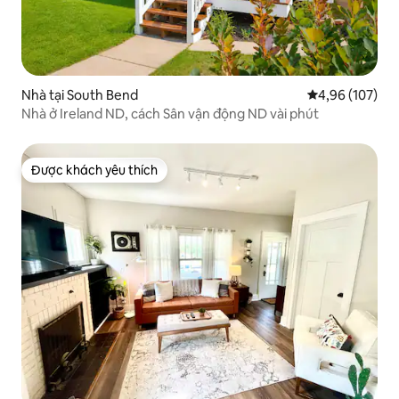
Nhà tại South Bend
Xếp hạng trung
4,96 (107)
Nhà ở Ireland ND, cách Sân vận động ND vài phút
Được khách yêu thích
Được khách yêu thích