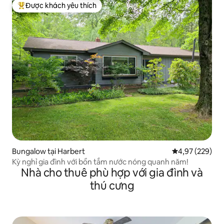
Được khách yêu thích
Được khách yêu thích nhất
Bungalow tại Harbert
Xếp hạng trung
4,97 (229)
Kỳ nghỉ gia đình với bồn tắm nước nóng quanh năm!
Nhà cho thuê phù hợp với gia đình và
thú cưng