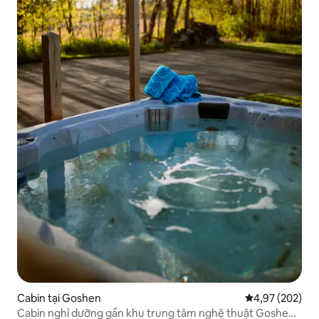
Cabin tại Goshen
Xếp hạng trung
4,97 (202)
Cabin nghỉ dưỡng gần khu trung tâm nghệ thuật Goshen,