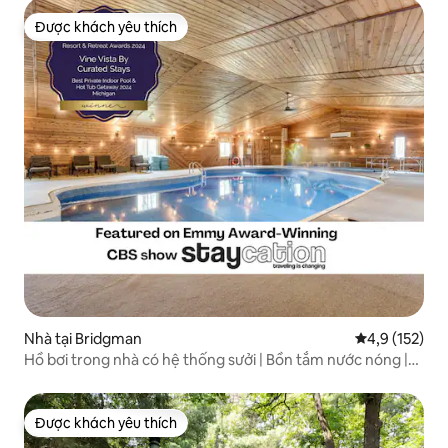
Được khách yêu thích
Được khách yêu thích
Nhà tại Bridgman
Xếp hạng trun
4,9 (152)
Hồ bơi trong nhà có hệ thống sưởi | Bồn tắm nước nóng |
Gần bãi biển
Được khách yêu thích
Được khách yêu thích