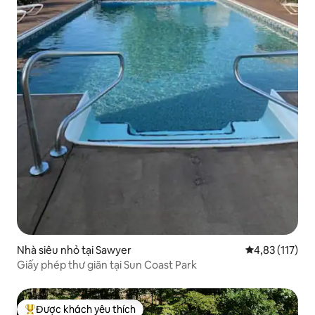
Nhà siêu nhỏ tại Sawyer
Xếp hạng trung
4,83 (117)
Giấy phép thư giãn tại Sun Coast Park
Được khách yêu thích