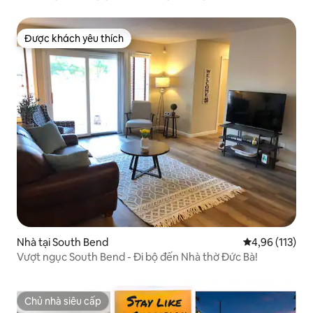
sạch sẽ, yên tĩnh
Được khách yêu thích
Được khách yêu thích
Nhà tại South Bend
Xếp hạng trung
4,96 (113)
Vượt ngục South Bend - Đi bộ đến Nhà thờ Đức Bà!
Chủ nhà siêu cấp
Chủ nhà siêu cấp