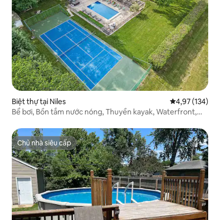
Biệt thự tại Niles
Xếp hạng trung
4,97 (134)
Bể bơi, Bồn tắm nước nóng, Thuyền kayak, Waterfront,
SW Michigan
Chủ nhà siêu cấp
Chủ nhà siêu cấp