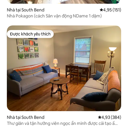
Nhà tại South Bend
Xếp hạng trung
4,95 (151)
Nhà Pokagon (cách Sân vận động NDame 1 dặm)
Được khách yêu thích
Được khách yêu thích
Nhà tại South Bend
Xếp hạng trung
4,93 (384)
Thư giãn và tận hưởng viên ngọc ẩn mình được cải tạo ấm