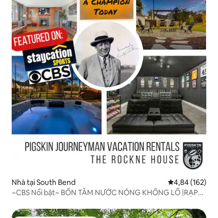
Nhà tại South Bend
Xếp hạng trung
4,84 (162)
~CBS Nổi bật~ BỒN TẮM NƯỚC NÓNG KHỔNG LỒ |RẠP
CHIẾU PHIM|Firepit