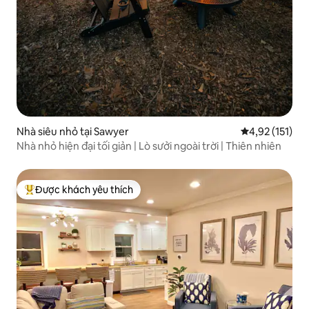
Nhà siêu nhỏ tại Sawyer
Xếp hạng trung
4,92 (151)
Nhà nhỏ hiện đại tối giản | Lò sưởi ngoài trời | Thiên nhiên
Được khách yêu thích
Được khách yêu thích nhất