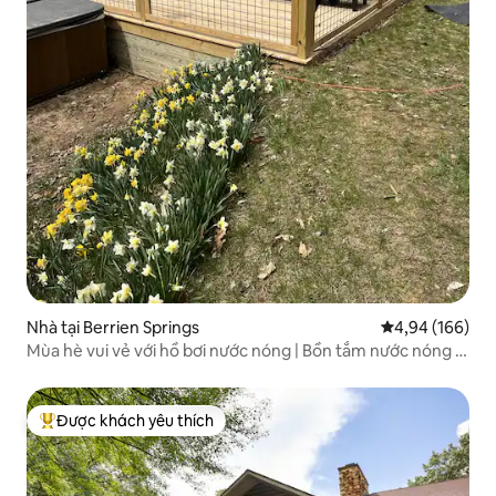
Nhà tại Berrien Springs
Xếp hạng trung
4,94 (166)
Mùa hè vui vẻ với hồ bơi nước nóng | Bồn tắm nước nóng |
18 mẫu Anh!
Được khách yêu thích
Được khách yêu thích nhất