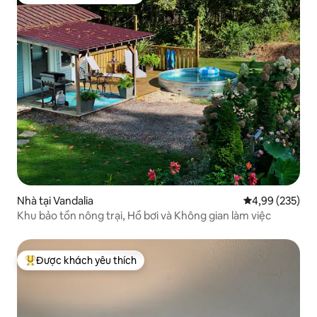
Được khách yêu thích nhất
Nhà tại Vandalia
Xếp hạng trung
4,99 (235)
Khu bảo tồn nông trại, Hồ bơi và Không gian làm việc
Được khách yêu thích
Được khách yêu thích nhất