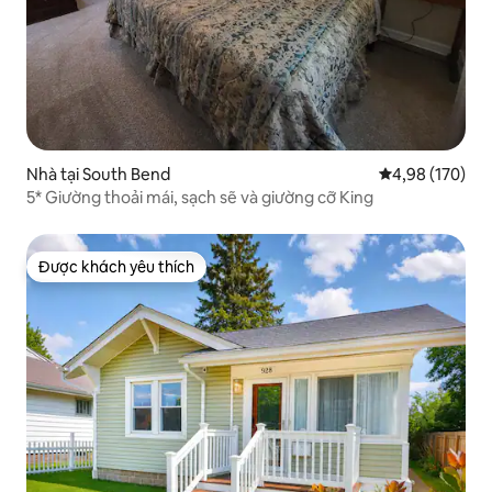
Nhà tại South Bend
Xếp hạng trung
4,98 (170)
5* Giường thoải mái, sạch sẽ và giường cỡ King
Được khách yêu thích
Được khách yêu thích