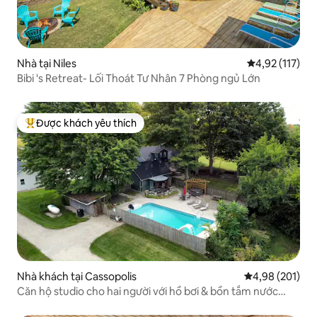
Nhà tại Niles
Xếp hạng trung
4,92 (117)
Bibi 's Retreat- Lối Thoát Tư Nhân 7 Phòng ngủ Lớn
Được khách yêu thích
Được khách yêu thích nhất
Nhà khách tại Cassopolis
Xếp hạng trung
4,98 (201)
Căn hộ studio cho hai người với hồ bơi & bồn tắm nước
nóng!