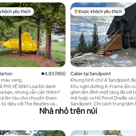
khách yêu thích
Được khách yêu thích
ch yêu thích nhất
Được khách yêu thích nhất
6/5, 405 đánh giá
 Marton
Xếp hạng trung bình 4,93/5, 950 đánh giá
4,93 (950)
Cabin tại Sandpoint
 màu vàng
Khung hình chữ A Sandpoint đ
tranh vẽ - Gần Schweitzer
 PHÍ VỆ SINH Loại bỏ danh
Khu nghỉ dưỡng A-Frame ấm c
ủa bạn, nhưng vẫn cần thêm?
ghim lên đỉnh một tảng đá với 
 cả lên tàu cho chuyến tham
mê hoặc ra Hồ Pend Oreille và 
 kỳ diệu với The Beatles và
Sandpoint. Chỉ cách trung tâm
Nhà nhỏ trên núi
bmarine của họ, được cung cấp
4 dặm và cách xe đưa đón Schw
êu; bởi vì đó là những gì làm cho
phút lái xe. Studio thân mật này
đi vòng quanh Kịch bản siêu
lửng là thiên đường cho các cặp
i Chiến tranh Lạnh: "Săn lùng
giãn trên giường cỡ queen, chu
i Đỏ" sẽ khiến bạn chịu trách
ăn trong bếp nhỏ lát đá granit v