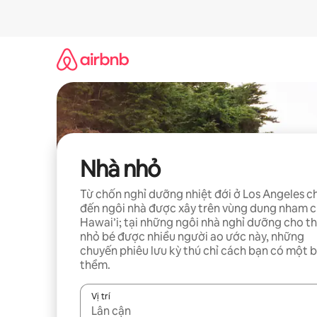
Chuyển
đến
nội
dung
Nhà nhỏ
Từ chốn nghỉ dưỡng nhiệt đới ở Los Angeles c
đến ngôi nhà được xây trên vùng dung nham 
Hawai’i; tại những ngôi nhà nghỉ dưỡng cho t
nhỏ bé được nhiều người ao ước này, những
chuyến phiêu lưu kỳ thú chỉ cách bạn có một 
thềm.
Vị trí
Khi có kết quả, hãy điều hướng bằng phím mũi t