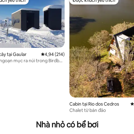
ch yêu thích
Được khách yêu thích
ch yêu thích
Được khách yêu thích
cây tại Gaular
Xếp hạng trung bình 4,94/5, 214 đánh giá
4,94 (214)
ngoạn mục ra núi trong Birdbox
Cabin tại Rio dos Cedros
X
Chalet từ bán đảo
8/5, 281 đánh giá
Nhà nhỏ có bể bơi