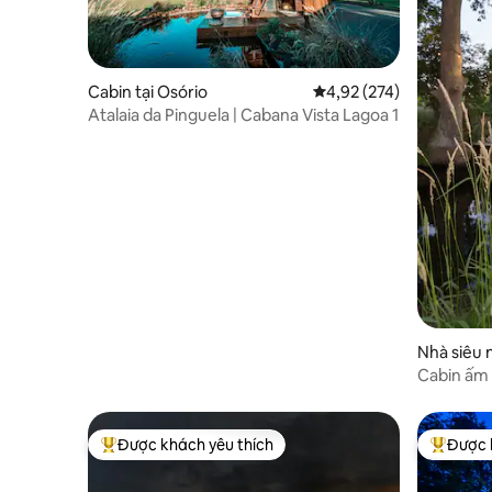
Cabin tại Osório
Xếp hạng trung bình 4,9
4,92 (274)
Atalaia da Pinguela | Cabana Vista Lagoa 1
Nhà siêu 
Cabin ấm 
trên mặt
Được khách yêu thích
Được 
Được khách yêu thích nhất
Được khá