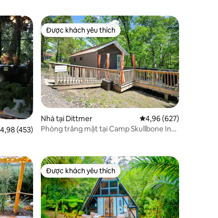
Được khách yêu thích
Được khách yêu thích
Nhà tại Dittmer
Xếp hạng trung bình 4,
4,96 (627)
Phòng trăng mật tại Camp Skullbone In
ếp hạng trung bình 4,98/5, 453 đánh giá
4,98 (453)
The Woods
Được khách yêu thích
Được khách yêu thích