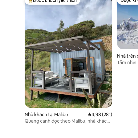
Được khách yêu thích
Được khá
Được khách yêu thích nhất
Được khá
Nhà trên 
Tầm nhìn 
ấm cúng
Nhà khách tại Malibu
Xếp hạng trung bình 4,9
4,98 (281)
Quang cảnh dọc theo Malibu, nhà khách
nhỏ, riêng tư