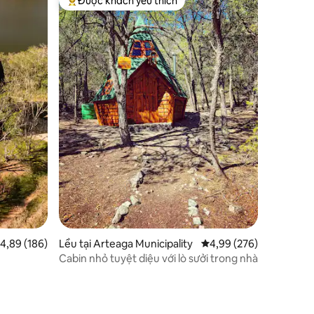
Được khách yêu thích
Được khách yêu thích nhất
ếp hạng trung bình 4,89/5, 186 đánh giá
4,89 (186)
Lều tại Arteaga Municipality
Xếp hạng trung bình 4,
4,99 (276)
Cabin nhỏ tuyệt diệu với lò sưởi trong nhà