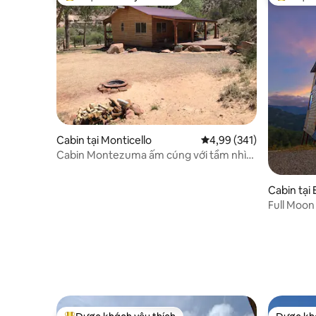
Được khách yêu thích nhất
Được khá
Cabin tại Monticello
Xếp hạng trung bình 4,9
4,99 (341)
Cabin Montezuma ấm cúng với tầm nhìn
ra vườn nho.
Cabin tại 
Full Moon