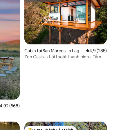
Chủ nhà siêu cấp
Cabin tại San Marcos La Lagu
Xếp hạng trung bình 4
4,9 (285)
na
Zen Casita • Lối thoát thanh bình • Tầm
nhìn toàn cảnh
ếp hạng trung bình 4,92/5, 568 đánh giá
4,92 (568)