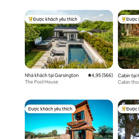
Được khách yêu thích
Được 
Được khách yêu thích nhất
Được khá
Nhà khách tại Garsington
Xếp hạng trung bình 4,9
4,95 (566)
Cabin tại
The Pool House
Cabin tho
Được khách yêu thích
Được 
Được khách yêu thích
Được khá