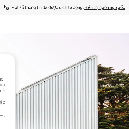
Một số thông tin đã được dịch tự động. 
Hiển thị ngôn ngữ gốc
ho
của
huê
bậc
ên lên và xuống hoặc khám phá bằng các thao tác chạm hoặc vuốt.