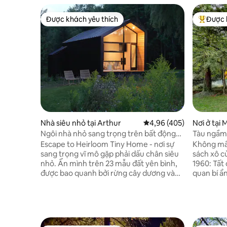
Được khách yêu thích
Được 
Được khách yêu thích
Được khá
Nhà siêu nhỏ tại Arthur
Xếp hạng trung bình 4,9
4,96 (405)
Nơi ở tại
Ngôi nhà nhỏ sang trọng trên bất động
Tàu ngầm
sản yên bình của đất nước
Escape to Heirloom Tiny Home - nơi sự
Không mất
sang trọng vĩ mô gặp phải dấu chân siêu
sách xô c
nhỏ. Ẩn mình trên 23 mẫu đất yên bình,
1960: Tất
được bao quanh bởi rừng cây dương và
quan bí ẩn
rừng thông, chỉ cách thị trấn Elora đẹp
Yellow Su
như tranh vẽ 10 phút. Thức dậy với khung
bởi tình y
cảnh ao thanh bình khi ngựa và cừu gặm
thế giới 
cỏ trong tầm nhìn của bạn. Chăn ga hữu
cường thờ
cơ, xà phòng thủ công và phòng tắm
Tháng Mườ