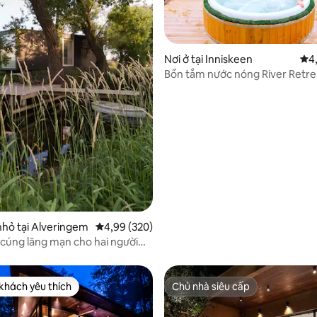
2/5, 274 đánh giá
Nơi ở tại Inniskeen
Xếp
4
Bồn tắm nước nóng River Retre
Ireland ~Phòng xông hơi khô~P
nhỏ tại Alveringem
Xếp hạng trung bình 4,99/5, 320 đánh giá
4,99 (320)
cúng lãng mạn cho hai người
 nước
khách yêu thích
Chủ nhà siêu cấp
ch yêu thích nhất
Chủ nhà siêu cấp