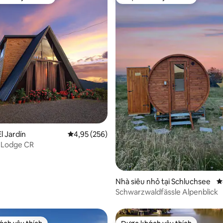
ch yêu thích nhất
Được khách yêu thích
9/5, 341 đánh giá
El Jardín
Xếp hạng trung bình 4,95/5, 256 đánh giá
4,95 (256)
 Lodge CR
Nhà siêu nhỏ tại Schluchsee
X
Schwarzwaldfässle Alpenblick