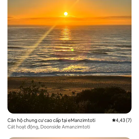
Căn hộ chung cư cao cấp tại eManzimtoti
Xếp hạng tru
4,43 (7)
Cát hoạt động, Doonside Amanzimtoti