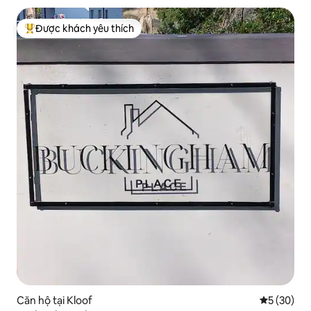
Được khách yêu thích
Được khách yêu thích nhất
Căn hộ tại Kloof
Xếp hạng t
5 (30)