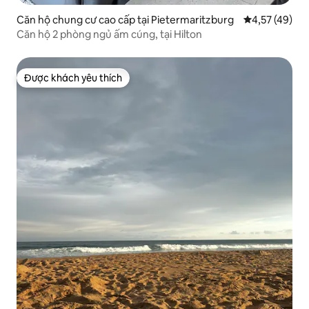
Căn hộ chung cư cao cấp tại Pietermaritzburg
Xếp hạng trun
4,57 (49)
Căn hộ 2 phòng ngủ ấm cúng, tại Hilton
Được khách yêu thích
Được khách yêu thích