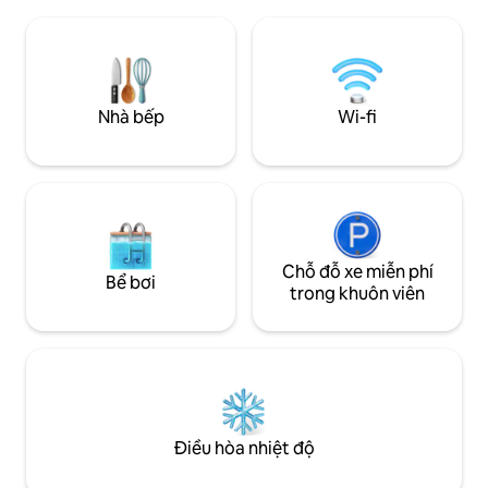
Thả mình vào chiếc giường Queen sang
được thưởng thức 
trọng của chúng tôi để có một đêm tràn
cây từ boong. Vòi 
đầy năng lượng trong khi ngắm nhìn các
đáng ngạc nhiên và
vì sao. Tạo ánh sáng hoàn hảo cho một
đốt đảm bảo luôn
cuộc hẹn hò lãng mạn hoặc một kỳ nghỉ
gian này nhằm mục
kết hợp làm việc, và đừng quên thưởng
gợi lên cảm giác t
Nhà bếp
Wi-fi
thức một tách cà phê phin ngon nhất
trung vào những đ
trong khu vườn riêng kỳ lạ của chúng tôi
Chỗ đỗ xe miễn phí
Bể bơi
trong khuôn viên
Điều hòa nhiệt độ