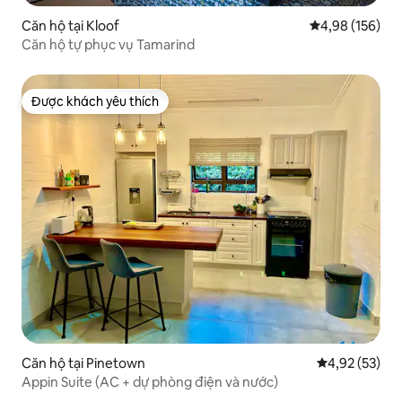
Căn hộ tại Kloof
Xếp hạng trung
4,98 (156)
Căn hộ tự phục vụ Tamarind
Được khách yêu thích
Được khách yêu thích
Căn hộ tại Pinetown
Xếp hạng trun
4,92 (53)
Appin Suite (AC + dự phòng điện và nước)