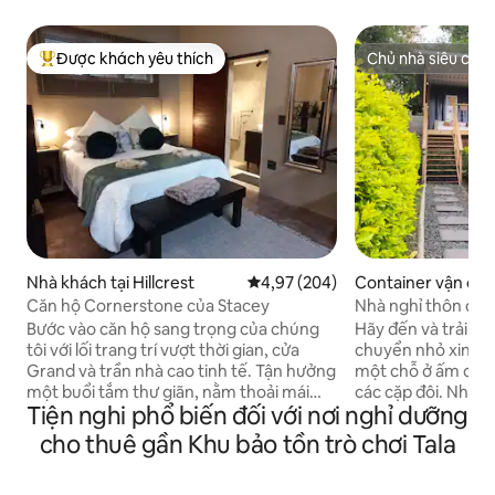
Được khách yêu thích
Chủ nhà siêu cấp
Được khách yêu thích nhất
Chủ nhà siêu cấp
Nhà khách tại Hillcrest
Xếp hạng trung bình 4,97/5, 204
4,97 (204)
Container vận chu
wies Hill
Căn hộ Cornerstone của Stacey
Nhà nghỉ thôn dã
Bước vào căn hộ sang trọng của chúng
Hãy đến và trải n
tôi với lối trang trí vượt thời gian, cửa
chuyển nhỏ xinh 2
Grand và trần nhà cao tinh tế. Tận hưởng
một chỗ ở ấm cún
một buổi tắm thư giãn, nằm thoải mái
các cặp đôi. Nhà b
Tiện nghi phổ biến đối với nơi nghỉ dưỡng
trên những chiếc giường sofa lớn sang
các nhu yếu phẩm c
trọng, xem bộ phim Netflix yêu thích của
những gì bạn cần đ
cho thuê gần Khu bảo tồn trò chơi Tala
bạn, tận hưởng WIFI nhanh không giới
lãng mạn, hoặc thậ
hạn hoặc chìm vào giấc ngủ yên bình.
cà phê cho chính b