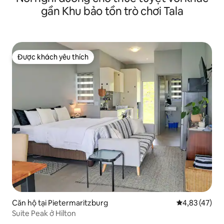
gần Khu bảo tồn trò chơi Tala
Được khách yêu thích
Được khách yêu thích
Căn hộ tại Pietermaritzburg
Xếp hạng trun
4,83 (47)
Suite Peak ở Hilton