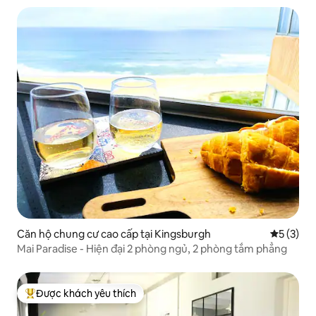
Căn hộ chung cư cao cấp tại Kingsburgh
Xếp hạng 
5 (3)
Mai Paradise - Hiện đại 2 phòng ngủ, 2 phòng tắm phẳng
Được khách yêu thích
Được khách yêu thích nhất