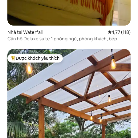
Nhà tại Waterfall
Xếp hạng trung
4,77 (118)
Căn hộ Deluxe suite 1 phòng ngủ, phòng khách, bếp
Được khách yêu thích
Được khách yêu thích nhất