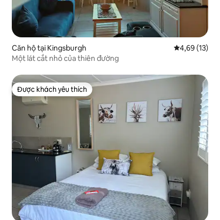
Căn hộ tại Kingsburgh
Xếp hạng trun
4,69 (13)
Một lát cắt nhỏ của thiên đường
Được khách yêu thích
Được khách yêu thích