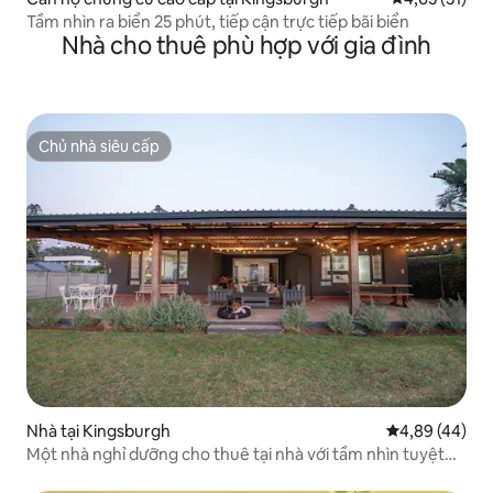
Tầm nhìn ra biển 25 phút, tiếp cận trực tiếp bãi biển
Nhà cho thuê phù hợp với gia đình
Chủ nhà siêu cấp
Chủ nhà siêu cấp
Nhà tại Kingsburgh
Xếp hạng trun
4,89 (44)
Một nhà nghỉ dưỡng cho thuê tại nhà với tầm nhìn tuyệt
đẹp ra biển