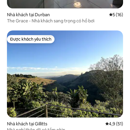
Nhà khách tại Durban
Xếp hạng t
5 (16)
The Grace - Nhà khách sang trọng có hồ bơi
Được khách yêu thích
Được khách yêu thích
Nhà khách tại Gillitts
Xếp hạng tru
4,9 (51)
Nhà nghỉ thôn dã có tầm nhìn