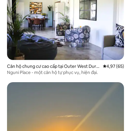
Căn hộ chung cư cao cấp tại Outer West Durb
Xếp hạng trun
4,97 (65)
an
Nguni Place - một căn hộ tự phục vụ, hiện đại.