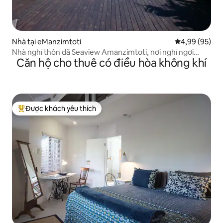
Nhà tại eManzimtoti
Xếp hạng trun
4,99 (95)
Nhà nghỉ thôn dã Seaview Amanzimtoti, nơi nghỉ ngơi
Căn hộ cho thuê có điều hòa không khí
riêng của bạn.
Được khách yêu thích
Được khách yêu thích nhất