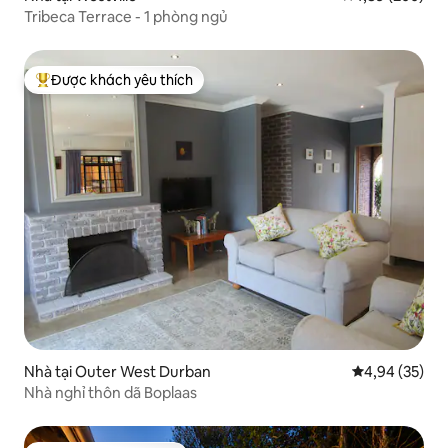
Tribeca Terrace - 1 phòng ngủ
Được khách yêu thích
Được khách yêu thích nhất
Nhà tại Outer West Durban
Xếp hạng trun
4,94 (35)
Nhà nghỉ thôn dã Boplaas