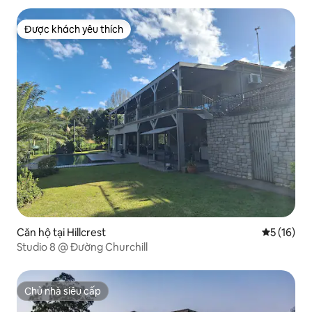
Được khách yêu thích
Được khách yêu thích
Căn hộ tại Hillcrest
Xếp hạng t
5 (16)
Studio 8 @ Đường Churchill
Chủ nhà siêu cấp
Chủ nhà siêu cấp