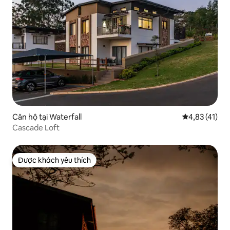
Căn hộ tại Waterfall
Xếp hạng trun
4,83 (41)
Cascade Loft
Được khách yêu thích
Được khách yêu thích