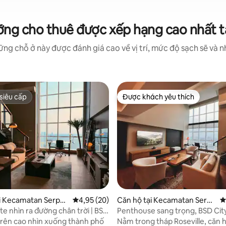
ỡng cho thuê được xếp hạng cao nhất t
ng chỗ ở này được đánh giá cao về vị trí, mức độ sạch sẽ và nh
siêu cấp
Được khách yêu thích
siêu cấp
Được khách yêu thích
i Kecamatan Serpo
Xếp hạng trung bình 4,95/5, 20 đánh giá
4,95 (20)
Căn hộ tại Kecamatan Serpo
X
ng
te nhìn ra đường chân trời | BSD
Penthouse sang trọng, BSD Cit
trên cao nhìn xuống thành phố
Nằm trong tháp Roseville, căn h