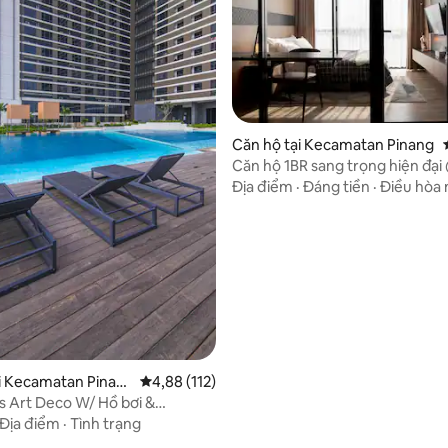
Căn hộ tại Kecamatan Pinang
Căn hộ 1BR sang trọng hiện đạ
93/5, 28 đánh giá
Alam sutera
Địa điểm
·
Đáng tiền
·
Điều hòa 
i Kecamatan Pinan
Xếp hạng trung bình 4,88/5, 112 đánh giá
4,88 (112)
ns Art Deco W/ Hồ bơi &
n 5
Địa điểm
·
Tình trạng