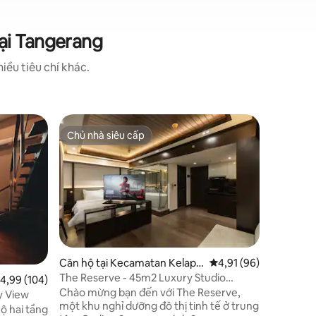
ại Tangerang
iều tiêu chí khác.
Căn hộ tạ
Chủ nhà siêu cấp
Chủ nhà
Chủ nhà siêu cấp
Chủ nhà
The Elit
Jakarta, 3
The Elite
Jakarta,
trong pho
đình hoặc bạn bè!
riêng Wii
Địa điểm
phòng kh
trọng và k
chia sẻ k
Căn hộ tại Kecamatan Kelapa
Xếp hạng trung bình 4
4,91 (96)
Nhắc nhở
Dua
The Reserve - 45m2 Luxury Studio
ếp hạng trung bình 4,99/5, 104 đánh giá
4,99 (104)
áp mái để
@Jakarta/Serpong
Chào mừng bạn đến với The Reserve,
không khí 
y View
một khu nghỉ dưỡng đô thị tinh tế ở trung
dụng hút 
ộ hai tầng