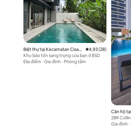
Biệt thự tại Kecamatan Cisau
Xếp hạng trung bình 4,
4,93 (28)
k
Khu bảo tồn sang trọng của bạn ở BSD
Địa điểm
·
Gia đình
·
Phòng tắm
Căn hộ tạ
g
2BR Colli
Playstatio
Gia đình
·