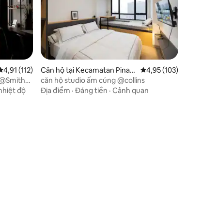
Xếp hạng trung bình 4,91/5, 112 đánh giá
4,91 (112)
Căn hộ tại Kecamatan Pinan
Xếp hạng trung bình 4,
4,95 (103)
g
i @Smith
căn hộ studio ấm cúng @collins
nhiệt độ
Địa điểm
·
Đáng tiền
·
Cảnh quan