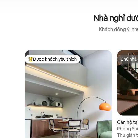
Nhà nghỉ dư
Khách đồng ý: nhữ
Được khách yêu thích
Chủ nhà 
Được khách yêu thích nhất
Chủ nhà 
Căn hộ tạ
ng
Phòng Sui
City
Thư giãn 