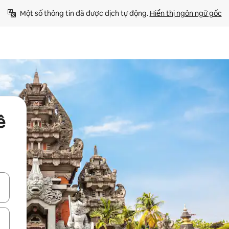
Một số thông tin đã được dịch tự động. 
Hiển thị ngôn ngữ gốc
ê
ên lên và xuống hoặc khám phá bằng các thao tác chạm hoặc vuốt.