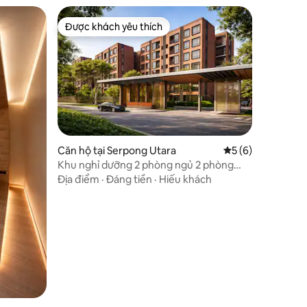
Được khách yêu thích
Được khách yêu thích
Căn hộ tại Serpong Utara
Xếp hạng trung bì
5 (6)
Khu nghỉ dưỡng 2 phòng ngủ 2 phòng
tắm Zen ấm cúng @Lloyd Apt, Alam
Địa điểm
·
Đáng tiền
·
Hiếu khách
Sutera