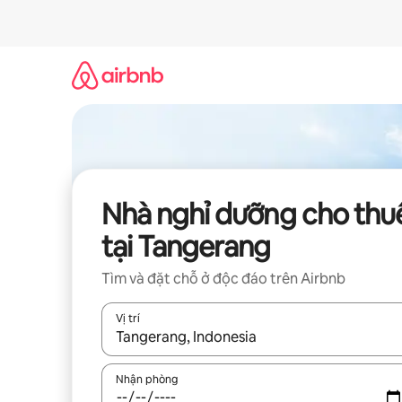
Chuyển
đến
nội
dung
Nhà nghỉ dưỡng cho thu
tại Tangerang
Tìm và đặt chỗ ở độc đáo trên Airbnb
Vị trí
Khi có kết quả, hãy điều hướng bằng phím mũi t
Nhận phòng