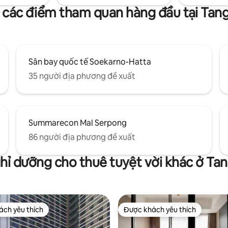
 các điểm tham quan hàng đầu tại Tan
Sân bay quốc tế Soekarno-Hatta
35 người địa phương đề xuất
Summarecon Mal Serpong
86 người địa phương đề xuất
hỉ dưỡng cho thuê tuyệt vời khác ở Ta
ch yêu thích
Được khách yêu thích
ch yêu thích
Được khách yêu thích