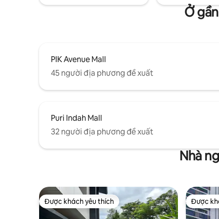
Ở gần
PIK Avenue Mall
45 người địa phương đề xuất
Puri Indah Mall
32 người địa phương đề xuất
Nhà ng
Được khách yêu thích
Được khá
Được khách yêu thích
Được khá