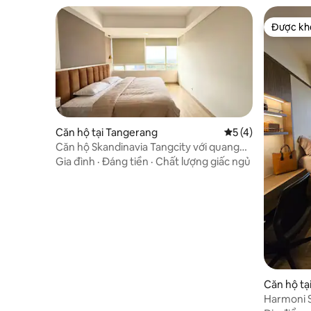
Được khá
Được khá
Căn hộ tại Tangerang
Xếp hạng trung bìn
5 (4)
Căn hộ Skandinavia Tangcity với quang
cảnh hồ
Gia đình
·
Đáng tiền
·
Chất lượng giấc ngủ
Căn hộ tạ
Harmoni S