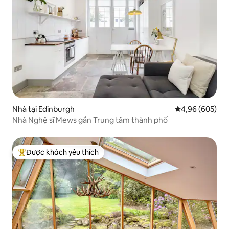
Nhà tại Edinburgh
Xếp hạng trung
4,96 (605)
Nhà Nghệ sĩ Mews gần Trung tâm thành phố
Được khách yêu thích
Được khách yêu thích nhất