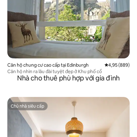
Căn hộ chung cư cao cấp tại Edinburgh
Xếp hạng trung
4,95 (889)
Căn hộ nhìn ra lâu đài tuyệt đẹp ở Khu phố cổ
Nhà cho thuê phù hợp với gia đình
Chủ nhà siêu cấp
Chủ nhà siêu cấp