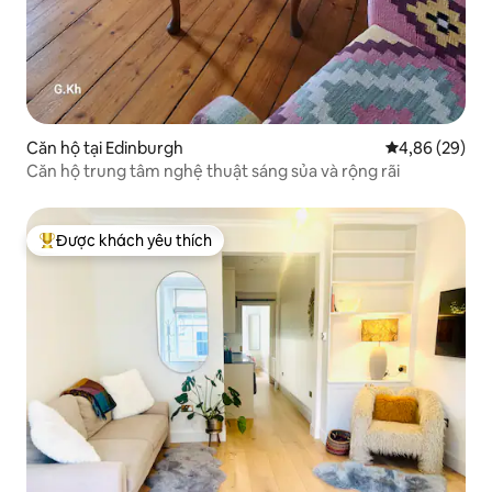
Căn hộ tại Edinburgh
Xếp hạng trun
4,86 (29)
Căn hộ trung tâm nghệ thuật sáng sủa và rộng rãi
Được khách yêu thích
Được khách yêu thích nhất