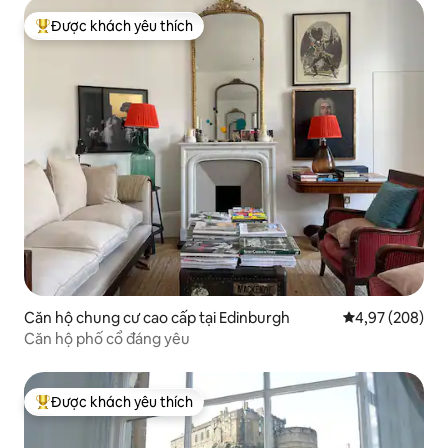
Được khách yêu thích
Được khách yêu thích nhất
Căn hộ chung cư cao cấp tại Edinburgh
Xếp hạng trung
4,97 (208)
Căn hộ phố cổ đáng yêu
Được khách yêu thích
Được khách yêu thích nhất