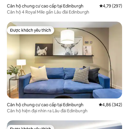
Căn hộ chung cư cao cấp tại Edinburgh
Xếp hạng trung
4,79 (297)
Căn hộ 4 Royal Mile gần Lâu đài Edinburgh
Được khách yêu thích
Được khách yêu thích
Căn hộ chung cư cao cấp tại Edinburgh
Xếp hạng trung
4,86 (342)
Căn hộ hiện đại nhìn ra Lâu đài Edinburgh
Được khách yêu thích