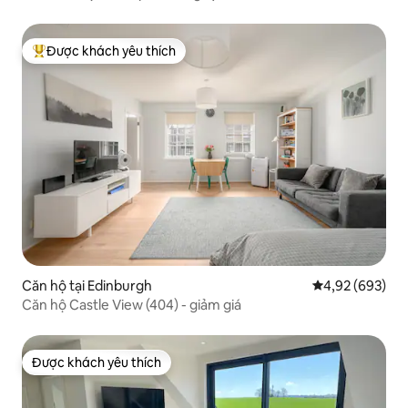
Được khách yêu thích
Được khách yêu thích nhất
Căn hộ tại Edinburgh
Xếp hạng trung
4,92 (693)
Căn hộ Castle View (404) - giảm giá
Được khách yêu thích
Được khách yêu thích