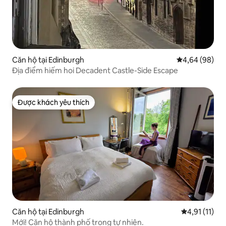
Căn hộ tại Edinburgh
Xếp hạng trun
4,64 (98)
Địa điểm hiếm hoi Decadent Castle-Side Escape
Được khách yêu thích
Được khách yêu thích
Căn hộ tại Edinburgh
Xếp hạng trun
4,91 (11)
Mới! Căn hộ thành phố trong tự nhiên.