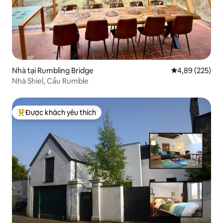
Nhà tại Rumbling Bridge
Xếp hạng trung
4,89 (225)
Nhà Shiel, Cầu Rumble
Được khách yêu thích
Được khách yêu thích nhất