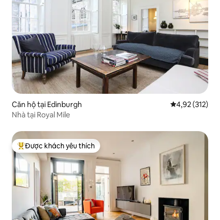
Căn hộ tại Edinburgh
Xếp hạng trung
4,92 (312)
Nhà tại Royal Mile
Được khách yêu thích
Được khách yêu thích nhất