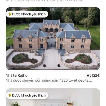
Được khách yêu thích
Được khách yêu thích nhất
Nhà tại Ratho
Xếp hạng tr
5 (224)
Nhà được chuyển đổi những năm 1820 tuyệt đẹp tại
Edinburgh
Được khách yêu thích
Được khách yêu thích nhất