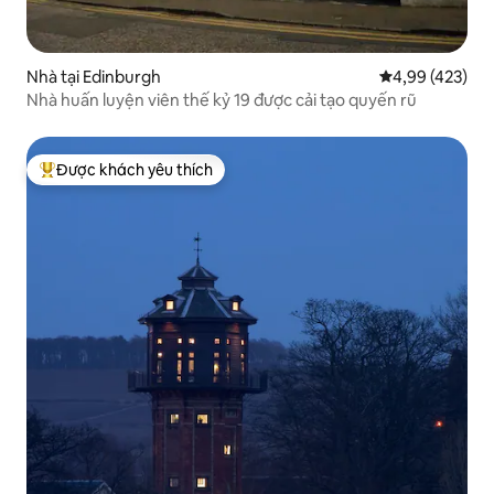
Nhà tại Edinburgh
Xếp hạng trung
4,99 (423)
Nhà huấn luyện viên thế kỷ 19 được cải tạo quyến rũ
Được khách yêu thích
Được khách yêu thích nhất