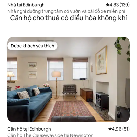
Nhà tại Edinburgh
Xếp hạng trung
4,83 (139)
Nhà nghỉ dưỡng trung tâm có vườn và bãi đỗ xe miễn phí
Căn hộ cho thuê có điều hòa không khí
Được khách yêu thích
Được khách yêu thích
Căn hộ tại Edinburgh
Xếp hạng trun
4,96 (51)
Căn hộ The Causewayside tại Newington