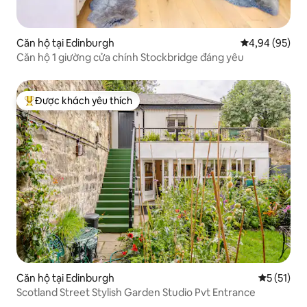
Căn hộ tại Edinburgh
Xếp hạng trun
4,94 (95)
Căn hộ 1 giường cửa chính Stockbridge đáng yêu
Được khách yêu thích
Được khách yêu thích nhất
Căn hộ tại Edinburgh
Xếp hạng t
5 (51)
Scotland Street Stylish Garden Studio Pvt Entrance