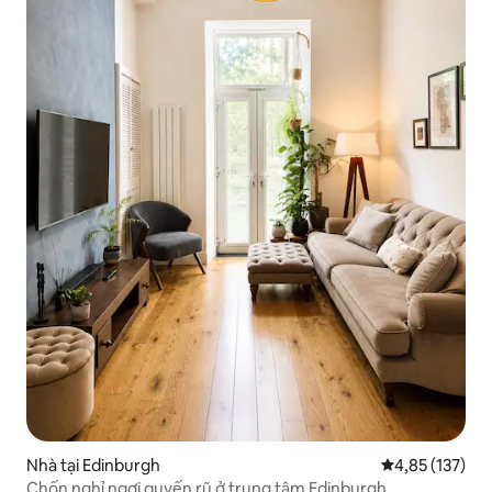
Nhà tại Edinburgh
Xếp hạng trung
4,85 (137)
Chốn nghỉ ngơi quyến rũ ở trung tâm Edinburgh