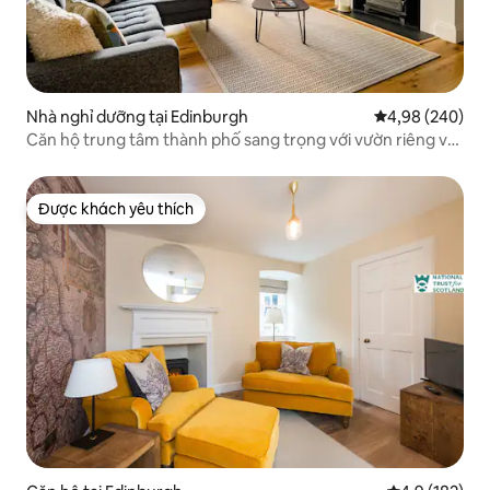
Nhà nghỉ dưỡng tại Edinburgh
Xếp hạng trung
4,98 (240)
Căn hộ trung tâm thành phố sang trọng với vườn riêng và
bãi đỗ xe
Được khách yêu thích
Được khách yêu thích