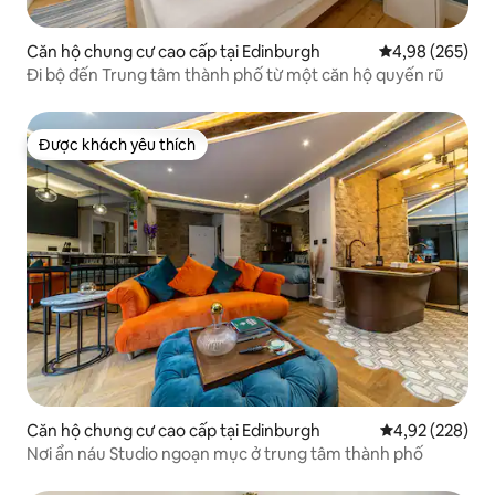
Căn hộ chung cư cao cấp tại Edinburgh
Xếp hạng trung
4,98 (265)
Đi bộ đến Trung tâm thành phố từ một căn hộ quyến rũ
Được khách yêu thích
Được khách yêu thích
Căn hộ chung cư cao cấp tại Edinburgh
Xếp hạng trung
4,92 (228)
Nơi ẩn náu Studio ngoạn mục ở trung tâm thành phố