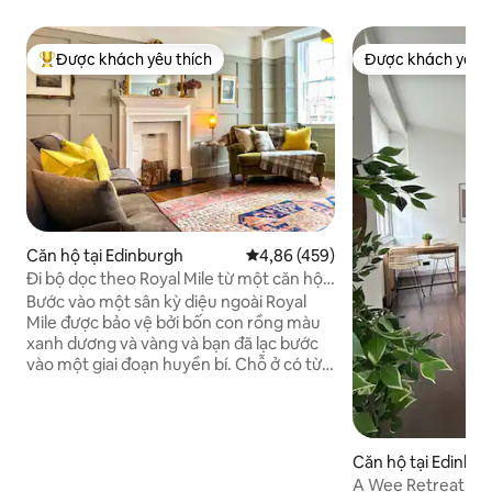
Được khách yêu thích
Được khách yêu t
Được khách yêu thích nhất
Được khách yêu t
Căn hộ tại Edinburgh
Xếp hạng trung bình 4,86/5, 459
4,86 (459)
Đi bộ dọc theo Royal Mile từ một căn hộ
thanh lịch
Bước vào một sân kỳ diệu ngoài Royal
Mile được bảo vệ bởi bốn con rồng màu
xanh dương và vàng và bạn đã lạc bước
vào một giai đoạn huyền bí. Chỗ ở có từ
năm 1790 nhưng đã được nâng cấp một
cách thông cảm. Những điều kỳ diệu của
Lễ hội Edinburgh và Fringe nằm ngay
trước cửa nhà bạn, hoặc, nếu bạn thích,
Căn hộ tại Edinbu
hãy đóng cửa và mọi người xem từ
A Wee Retreat Roy
phòng ngủ hoặc phòng khách của bạn