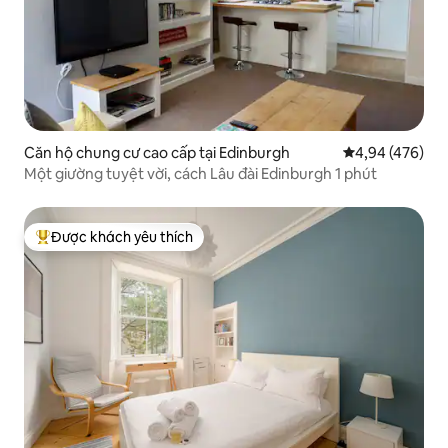
Căn hộ chung cư cao cấp tại Edinburgh
Xếp hạng trung
4,94 (476)
Một giường tuyệt vời, cách Lâu đài Edinburgh 1 phút
Được khách yêu thích
Được khách yêu thích nhất