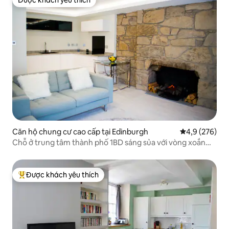
Được khách yêu thích
Căn hộ chung cư cao cấp tại Edinburgh
Xếp hạng trun
4,9 (276)
Chỗ ở trung tâm thành phố 1BD sáng sủa với vòng xoắn
lịch sử
Được khách yêu thích
Được khách yêu thích nhất