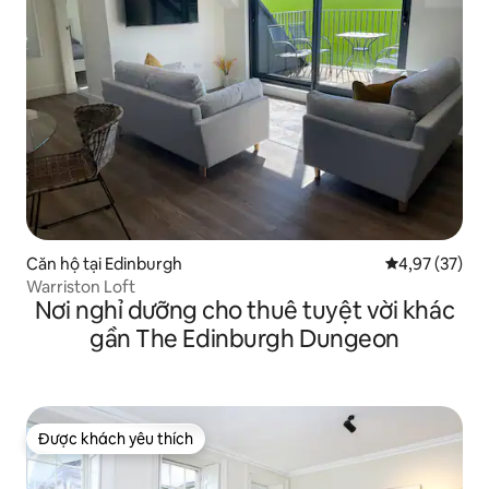
Căn hộ tại Edinburgh
Xếp hạng trun
4,97 (37)
Warriston Loft
Nơi nghỉ dưỡng cho thuê tuyệt vời khác
gần The Edinburgh Dungeon
Được khách yêu thích
Được khách yêu thích