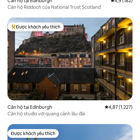
Căn hộ tại Edinburgh
Xếp hạng trun
4,9 (182)
Căn hộ Riddoch của National Trust Scotland
Được khách yêu thích
Được khách yêu thích nhất
Căn hộ tại Edinburgh
Xếp hạng trung b
4,87 (1.227)
Căn hộ studio với quang cảnh lâu đài
Được khách yêu thích
Được khách yêu thích