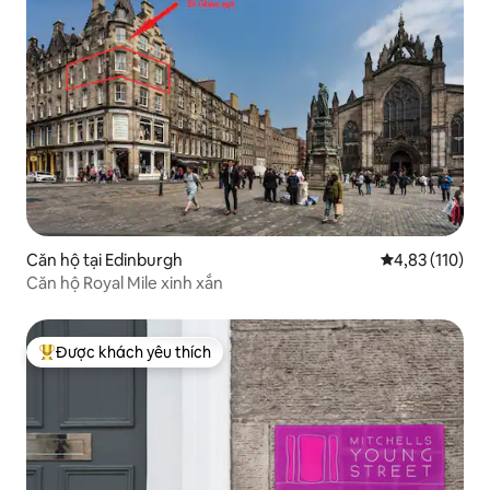
Căn hộ tại Edinburgh
Xếp hạng trung
4,83 (110)
Căn hộ Royal Mile xinh xắn
Được khách yêu thích
Được khách yêu thích nhất