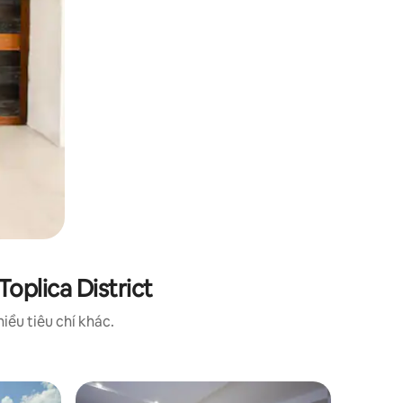
oplica District
iều tiêu chí khác.
Căn hộ tạ