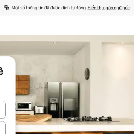
Một số thông tin đã được dịch tự động. 
Hiển thị ngôn ngữ gốc
ê
ên lên và xuống hoặc khám phá bằng các thao tác chạm hoặc vuốt.