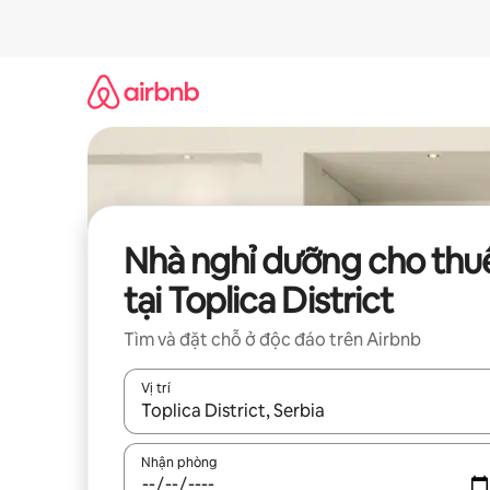
Chuyển
đến
nội
dung
Nhà nghỉ dưỡng cho thu
tại Toplica District
Tìm và đặt chỗ ở độc đáo trên Airbnb
Vị trí
Khi có kết quả, hãy điều hướng bằng phím mũi t
Nhận phòng