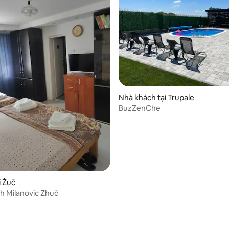
Nhà khách tại Trupale
BuzZenChe
i Žuč
nh Milanovic Zhuč