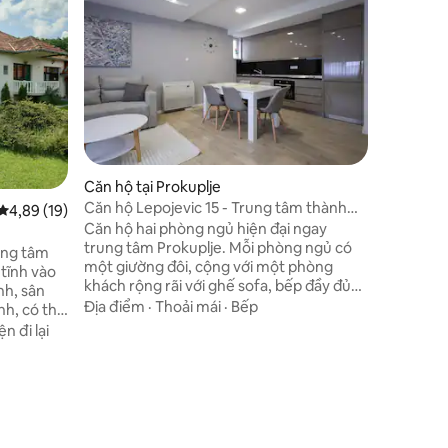
Căn hộ đ
Căn hộ là
gồm một 
khách sử
và một n
phòng ngủ
Địa điểm
Rất yên b
South, đi
đối với 
Căn hộ tại Prokuplje
Căn hộ Lepojevic 15 - Trung tâm thành
Xếp hạng trung bình 4,89/5, 19 đánh giá
4,89 (19)
phố - Đỗ xe-WiFi
Căn hộ hai phòng ngủ hiện đại ngay
trung tâm Prokuplje. Mỗi phòng ngủ có
ung tâm
một giường đôi, cộng với một phòng
 tĩnh vào
khách rộng rãi với ghế sofa, bếp đầy đủ
nh, sân
tiện nghi và phòng tắm. Khách được đỗ
Địa điểm
·
Thoải mái
·
Bếp
nh, có thể
xe miễn phí, Wi-Fi nhanh, điều hòa không
n với kỳ
n đi lại
khí và TV thông minh. Hoàn hảo cho các
c cung
gia đình, cặp đôi hoặc khách đi công tác
 mỗi ca
đang tìm kiếm sự thoải mái và vị trí trung
 Căn hộ
tâm.
năm nay
phòng tắm
hành phố