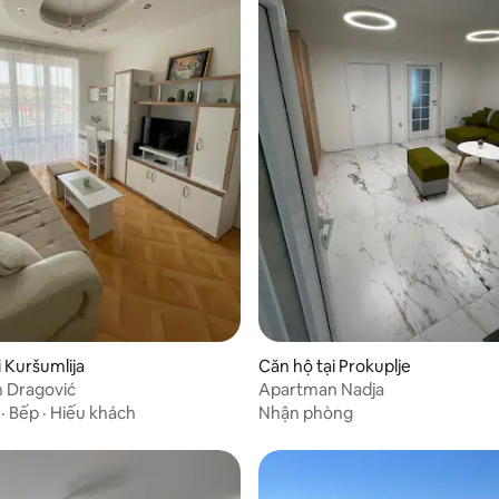
i Kuršumlija
Căn hộ tại Prokuplje
 Dragović
Apartman Nadja
·
Bếp
·
Hiếu khách
Nhận phòng