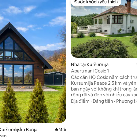
Được khách yêu thích
Được khách yêu thích
Nhà tại Kuršumlija
Apartmani Cosic 1
Các căn HỘ Cosic nằm cách tr
Kursumlija Peace 2,5 km và yên
ban ngày với không khí trong là
rộng rãi và đẹp với nhiều cây xa
làm cho chúng trở nên thân thiệ
Địa điểm
·
Đáng tiền
·
Phương tiệ
nghỉ và các chỗ đỗ xe khác đượ
cấp. Căn hộ được khử trùng sau
làm việc của khách do covid 19
được cải tạo hoàn toàn trong 
vào tháng 1 năm 2020 với một 
Kuršumlijska Banja
Nơi ở mới
Mới
mới và những thứ mới Hồ bơi t
zen