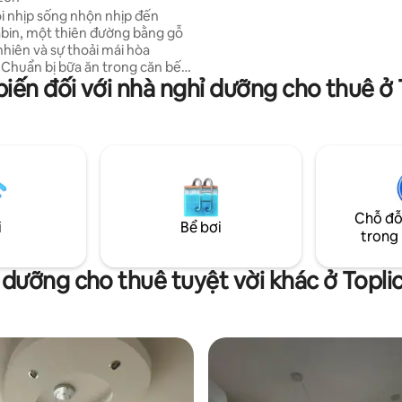
chỉ cách chúng tôi 3 km.
i nhịp sống nhộn nhịp đến
bin, một thiên đường bằng gỗ
nhiên và sự thoải mái hòa
 Chuẩn bị bữa ăn trong căn bếp
biến đối với nhà nghỉ dưỡng cho thuê ở T
 thư giãn trong phòng tắm lớn
hưởng sân riêng được bao
 cây xanh, hoàn hảo cho những
ắc yên tĩnh hoặc chia sẻ tiếng
những người thân yêu. Mọi góc
n Cabin được thiết kế để giúp
hậm lại, hít thở và kết nối lại với
ên. Ở đây, những ngày tháng trôi
Chỗ đỗ
nhàng, tràn ngập những âm
i
Bể bơi
trong
 bình, không khí trong lành và
a khu rừng bao quanh bạn.🌿
dưỡng cho thuê tuyệt vời khác ở Toplic