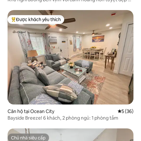
bến tàu riêng
Được khách yêu thích
Được khách yêu thích nhất
Căn hộ tại Ocean City
Xếp hạng t
5 (36)
Bayside Breeze! 6 khách, 2 phòng ngủ: 1 phòng tắm
Chủ nhà siêu cấp
Chủ nhà siêu cấp