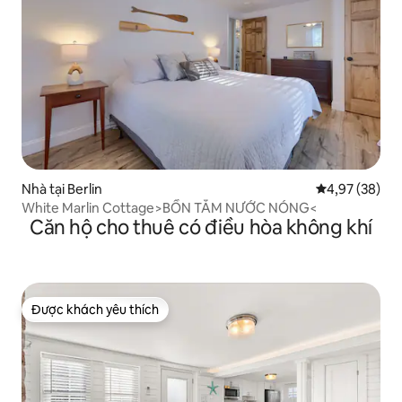
Nhà tại Berlin
Xếp hạng trun
4,97 (38)
White Marlin Cottage>BỒN TẮM NƯỚC NÓNG<
Căn hộ cho thuê có điều hòa không khí
Được khách yêu thích
Được khách yêu thích