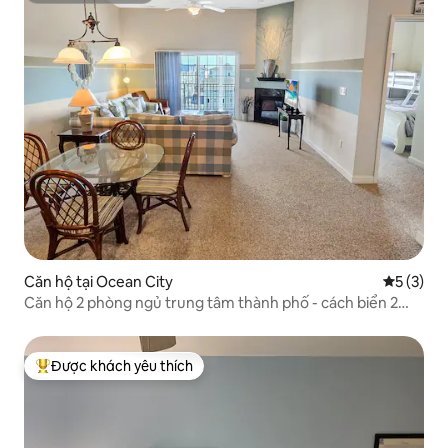
Căn hộ tại Ocean City
Xếp hạng 
5 (3)
Căn hộ 2 phòng ngủ trung tâm thành phố - cách biển 2
dãy nhà! SB3
Được khách yêu thích
Được khách yêu thích nhất