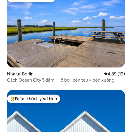
Được khách yêu thích
Nhà tại Berlin
Xếp hạng trun
4,89 (19)
Cách Ocean City 5 dặm | Hồ bơi, bến tàu + bến xuồng
kayak
Được khách yêu thích
Được khách yêu thích nhất