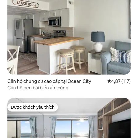
Căn hộ chung cư cao cấp tại Ocean City
Xếp hạng trung
4,87 (117)
Căn hộ bên bãi biển ấm cúng
Được khách yêu thích
Được khách yêu thích