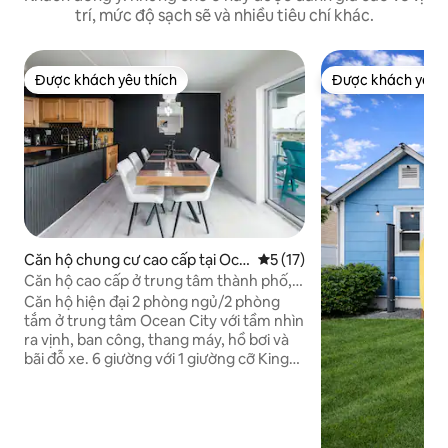
trí, mức độ sạch sẽ và nhiều tiêu chí khác.
Được khách yêu thích
Được khách yêu t
Được khách yêu thích
Được khách yêu t
Căn hộ chung cư cao cấp tại Oce
Xếp hạng trung bình 5/5, 17
5 (17)
an City
Căn hộ cao cấp ở trung tâm thành phố,
chỗ đỗ xe, đi bộ đến bãi biển & lối đi bộ
Căn hộ hiện đại 2 phòng ngủ/2 phòng
ven biển
tắm ở trung tâm Ocean City với tầm nhìn
ra vịnh, ban công, thang máy, hồ bơi và
bãi đỗ xe. 6 giường với 1 giường cỡ King
và 2 giường cỡ Queen. Đi bộ khoảng
1.000 ft đến bãi biển ở cửa sông, lối đi lát
ván, trò chơi, cầu tàu, khu ăn uống, lễ hội
và các sự kiện ở trung tâm thành phố.