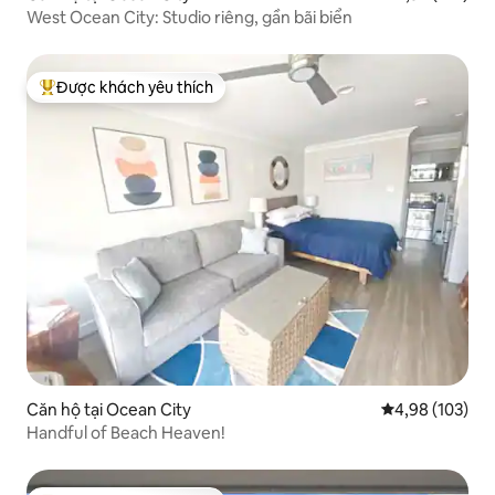
West Ocean City: Studio riêng, gần bãi biển
Được khách yêu thích
Được khách yêu thích nhất
Căn hộ tại Ocean City
Xếp hạng trung
4,98 (103)
Handful of Beach Heaven!