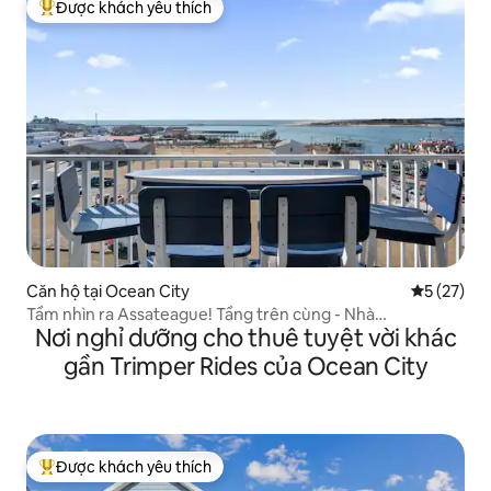
Được khách yêu thích
Được khách yêu thích nhất
Căn hộ tại Ocean City
Xếp hạng t
5 (27)
Tầm nhìn ra Assateague! Tầng trên cùng - Nhà
Nơi nghỉ dưỡng cho thuê tuyệt vời khác
Assateague #505
gần Trimper Rides của Ocean City
Được khách yêu thích
Được khách yêu thích nhất