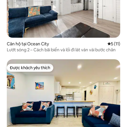
Căn hộ tại Ocean City
Xếp hạng t
5 (11)
Lướt sóng 2 – Cách bãi biển và lối đi lát ván vài bước chân
Được khách yêu thích
Được khách yêu thích