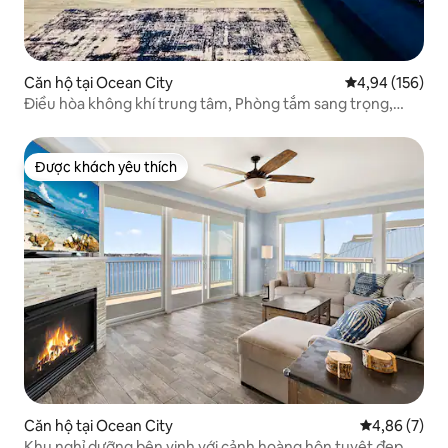
Căn hộ tại Ocean City
Xếp hạng trung
4,94 (156)
Điều hòa không khí trung tâm, Phòng tắm sang trọng,
cách bãi biển 4 dãy nhà!
Được khách yêu thích
Được khách yêu thích
Căn hộ tại Ocean City
Xếp hạng tru
4,86 (7)
Khu nghỉ dưỡng bên vịnh với cảnh hoàng hôn tuyệt đẹp và