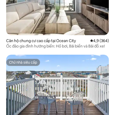
Căn hộ chung cư cao cấp tại Ocean City
Xếp hạng trun
4,9 (364)
Ốc đảo gia đình hướng biển: Hồ bơi, Bãi biển và Bãi đỗ xe!
Chủ nhà siêu cấp
Chủ nhà siêu cấp