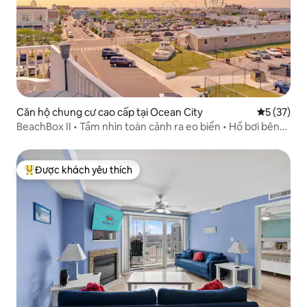
Căn hộ chung cư cao cấp tại Ocean City
Xếp hạng t
5 (37)
BeachBox II • Tầm nhìn toàn cảnh ra eo biển • Hồ bơi bên
vịnh
Được khách yêu thích
Được khách yêu thích nhất