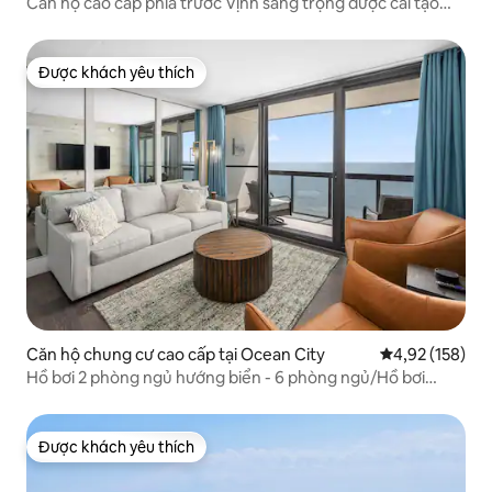
Căn hộ cao cấp phía trước Vịnh sang trọng được cải tạo
hoàn toàn
Được khách yêu thích
Được khách yêu thích
Căn hộ chung cư cao cấp tại Ocean City
Xếp hạng trung
4,92 (158)
Hồ bơi 2 phòng ngủ hướng biển - 6 phòng ngủ/Hồ bơi
ngoài trời
Được khách yêu thích
Được khách yêu thích