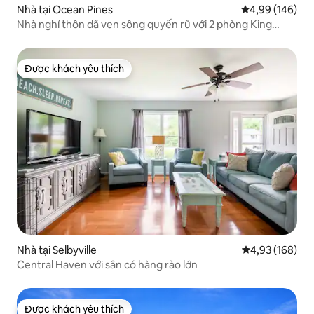
Nhà tại Ocean Pines
Xếp hạng trung
4,99 (146)
Nhà nghỉ thôn dã ven sông quyến rũ với 2 phòng King
Suites + Dock
Được khách yêu thích
Được khách yêu thích
Nhà tại Selbyville
Xếp hạng trung
4,93 (168)
Central Haven với sân có hàng rào lớn
Được khách yêu thích