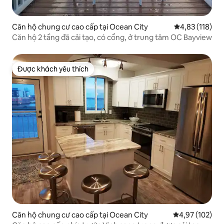
Căn hộ chung cư cao cấp tại Ocean City
Xếp hạng trung
4,83 (118)
Căn hộ 2 tầng đã cải tạo, có cổng, ở trung tâm OC Bayview
Được khách yêu thích
Được khách yêu thích
Căn hộ chung cư cao cấp tại Ocean City
Xếp hạng trung
4,97 (102)