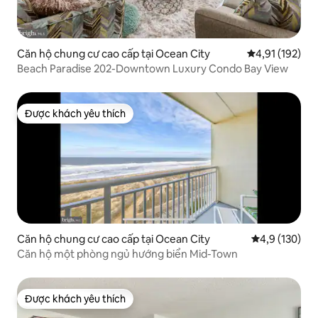
Căn hộ chung cư cao cấp tại Ocean City
Xếp hạng trung
4,91 (192)
Beach Paradise 202-Downtown Luxury Condo Bay View
Được khách yêu thích
Được khách yêu thích
Căn hộ chung cư cao cấp tại Ocean City
Xếp hạng trun
4,9 (130)
Căn hộ một phòng ngủ hướng biển Mid-Town
Được khách yêu thích
Được khách yêu thích