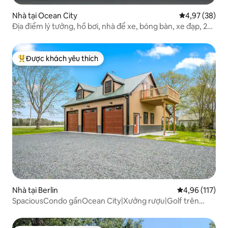
Nhà tại Ocean City
Xếp hạng trun
4,97 (38)
Địa điểm lý tưởng, hồ bơi, nhà để xe, bóng bàn, xe đạp, 2
bãi biển và đường đi bộ ven biển!
Được khách yêu thích
Được khách yêu thích nhất
Nhà tại Berlin
Xếp hạng trung
4,96 (117)
SpaciousCondo gầnOcean City|Xưởng rượu|Golf trên
5Acres