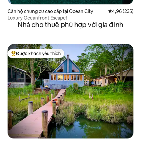
Căn hộ chung cư cao cấp tại Ocean City
Xếp hạng trung
4,96 (235)
Luxury Oceanfront Escape!
Nhà cho thuê phù hợp với gia đình
Được khách yêu thích
Được khách yêu thích nhất