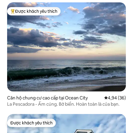
Được khách yêu thích
Được khách yêu thích nhất
Căn hộ chung cư cao cấp tại Ocean City
Xếp hạng trun
4,94 (36)
La Pescadora - Ấm cúng. Bờ biển. Hoàn toàn là của bạn.
Được khách yêu thích
Được khách yêu thích