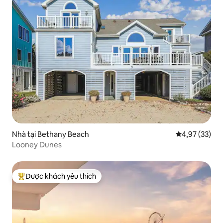
Nhà tại Bethany Beach
Xếp hạng trun
4,97 (33)
Looney Dunes
Được khách yêu thích
Được khách yêu thích nhất