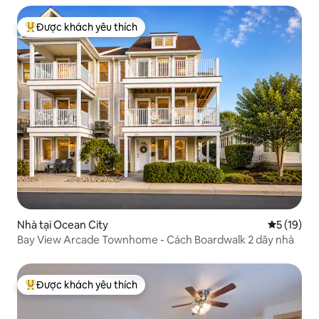
Được khách yêu thích
Được khách yêu thích nhất
Nhà tại Ocean City
Xếp hạng t
5 (19)
Bay View Arcade Townhome - Cách Boardwalk 2 dãy nhà
Được khách yêu thích
Được khách yêu thích nhất