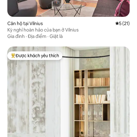
Căn hộ tại Vilnius
Xếp hạng t
5 (21)
Kỳ nghỉ hoàn hảo của bạn ở Vilnius
Gia đình
·
Địa điểm
·
Giặt là
Được khách yêu thích
Được khách yêu thích nhất