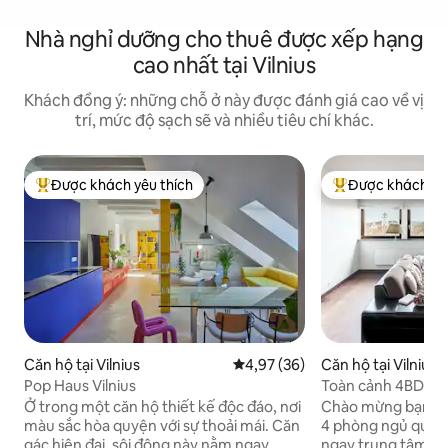
Nhà nghỉ dưỡng cho thuê được xếp hạng
cao nhất tại Vilnius
Khách đồng ý: những chỗ ở này được đánh giá cao về vị
trí, mức độ sạch sẽ và nhiều tiêu chí khác.
Được khách yêu thích
Được khách yêu
Được khách yêu thích nhất
Được khách yêu t
Căn hộ tại Vilnius
Xếp hạng trung bình 4,97/5, 36
4,97 (36)
Căn hộ tại Vilnius
Pop Haus Vilnius
Toàn cảnh 4BDR 8
phố cổ
Ở trong một căn hộ thiết kế độc đáo, nơi
Chào mừng bạn đến
màu sắc hòa quyện với sự thoải mái. Căn
4 phòng ngủ quyến
gác hiện đại, sôi động này nằm ngay
ngay trung tâm Vil