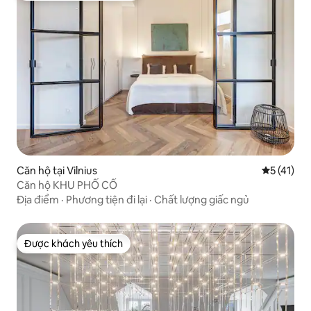
Căn hộ tại Vilnius
Xếp hạng t
5 (41)
Căn hộ KHU PHỐ CỔ
Địa điểm
·
Phương tiện đi lại
·
Chất lượng giấc ngủ
Được khách yêu thích
Được khách yêu thích