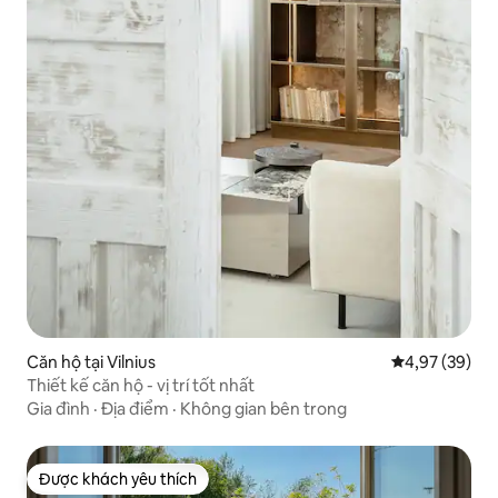
Căn hộ tại Vilnius
Xếp hạng trun
4,97 (39)
Thiết kế căn hộ - vị trí tốt nhất
Gia đình
·
Địa điểm
·
Không gian bên trong
Được khách yêu thích
Được khách yêu thích