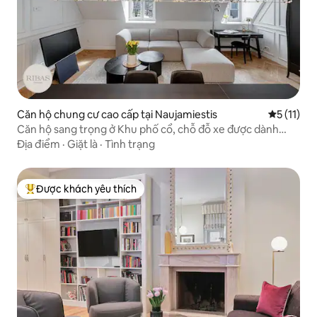
Căn hộ chung cư cao cấp tại Naujamiestis
Xếp hạng t
5 (11)
Căn hộ sang trọng ở Khu phố cổ, chỗ đỗ xe được dành
riêng miễn phí
Địa điểm
·
Giặt là
·
Tình trạng
Được khách yêu thích
Được khách yêu thích nhất