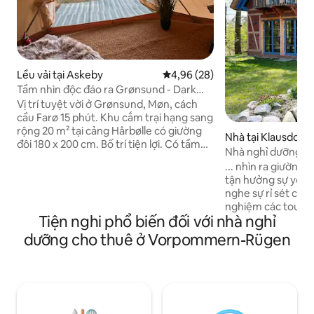
Lều vải tại Askeby
Xếp hạng trung bình 4,96/5, 28
4,96 (28)
Tầm nhìn độc đáo ra Grønsund - Dark
Sky Glamping
Vị trí tuyệt vời ở Grønsund, Møn, cách
cầu Farø 15 phút. Khu cắm trại hạng sang
rộng 20 m² tại cảng Hårbølle có giường
Nhà tại Klausdorf
đôi 180 x 200 cm. Bố trí tiện lợi. Có tầm
Nhà nghỉ dưỡng có
nhìn đẹp nhất ra biển Baltic và Falster.
... nhìn ra giường
Bầu trời đầy sao Dark Sky. Nhà vệ sinh và
tận hưởng sự yên b
phòng tắm ở bến cảng, cách lều một
nghe sự rỉ sét của 
quãng ngắn. Nằm trên tuyến đường
nghiệm các tour du
Camøno: 5 phút đến Dagli'Brugsen, 20
Tiện nghi phổ biến đối với nhà nghỉ
tiếp trên mặt nướ
phút đến Stege, 40 phút đến Møns Klint.
nhiên. Một ngôi nhà nửa lớp đẹp, hiện đại
dưỡng cho thuê ở Vorpommern-Rügen
Không hút thuốc trong cả nhà và vườn.
và mộc mạc, ít năn
Chất tẩy rửa và xà phòng không có nước
gạch Ma-rốc, sàn g
hoa. Chào mừng bạn đến với sự yên tĩnh
sét đang chờ bạn. 
và khung cảnh đẹp như tranh vẽ.
có một khu vườn r
đu quay trong rừn
miễn phí, vòi sen v