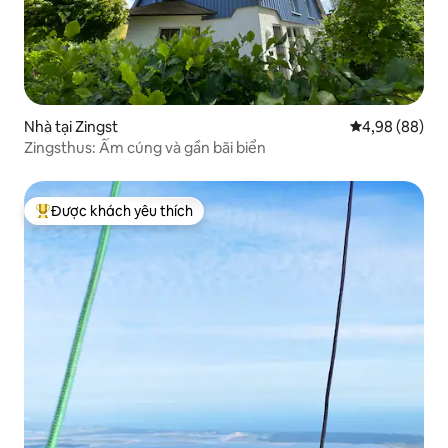
Nhà tại Zingst
Xếp hạng trun
4,98 (88)
Zingsthus: Ấm cúng và gần bãi biển
Được khách yêu thích
Được khách yêu thích nhất