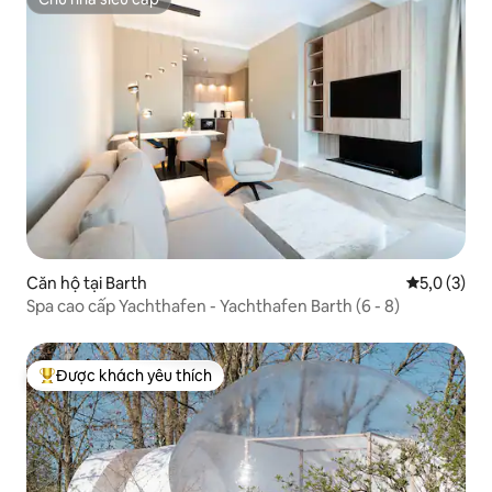
Chủ nhà siêu cấp
Căn hộ tại Barth
Xếp hạng tr
5,0 (3)
Spa cao cấp Yachthafen - Yachthafen Barth (6 - 8)
Được khách yêu thích
Được khách yêu thích nhất