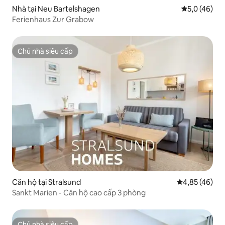
Nhà tại Neu Bartelshagen
Xếp hạng tru
5,0 (46)
Ferienhaus Zur Grabow
Chủ nhà siêu cấp
Chủ nhà siêu cấp
Căn hộ tại Stralsund
Xếp hạng trun
4,85 (46)
Sankt Marien - Căn hộ cao cấp 3 phòng
Chủ nhà siêu cấp