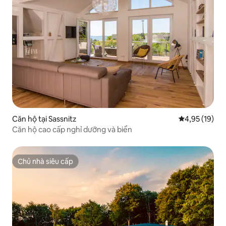
Căn hộ tại Sassnitz
Xếp hạng trun
4,95 (19)
Căn hộ cao cấp nghỉ dưỡng và biển
Chủ nhà siêu cấp
Chủ nhà siêu cấp