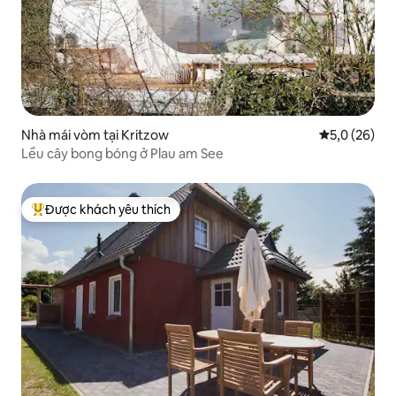
Nhà mái vòm tại Kritzow
Xếp hạng tru
5,0 (26)
Lều cây bong bóng ở Plau am See
Được khách yêu thích
Được khách yêu thích nhất