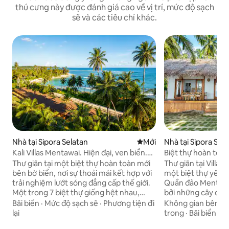
thú cưng này được đánh giá cao về vị trí, mức độ sạch
sẽ và các tiêu chí khác.
Nhà tại Sipora Selatan
Nơi ở mới
Mới
Nhà tại Sipora Sel
Kali Villas Mentawai. Hiện đại, ven biển.
Biệt thự hoàn toà
Biệt thự 2
ngơi nhiệt đới bên
Thư giãn tại một biệt thự hoàn toàn mới
Thư giãn tại Villa 
bên bờ biển, nơi sự thoải mái kết hợp với
một biệt thự yên b
trải nghiệm lướt sóng đẳng cấp thế giới.
Quần đảo Mentawa
Một trong 7 biệt thự giống hệt nhau,
bởi những cây dừa 
hoàn hảo cho khách đi một mình, cặp
dương, đây là nơi 
Bãi biển
·
Mức độ sạch sẽ
·
Phương tiện đi
Không gian bên ng
đôi, gia đình hoặc nhóm bạn bè. Tận
thư giãn và kết nối 
lại
trong
·
Bãi biển
hưởng các phòng ngủ rộng rãi có phòng
hưởng phong cách 