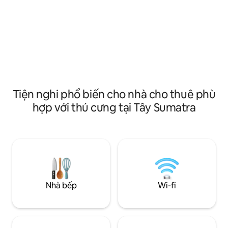
tắm khép kín, bếp đầy đủ tiện nghi,
thoáng đãng, sân 
phòng tắm hiện đại đầy phong cách và
hoàng hôn tuyệt đẹ
đồ đạc hoàn toàn mới. Tỉnh dậy với tầm
bãi biển. Lý tưởng
nhìn ngoạn mục ra Bintang Left từ
bè và các chuyến 
phòng ngủ và hiên nhà của bạn. Chỉ cách
muốn sự riêng tư, t
các điểm lướt sóng huyền thoại khác ở
nghiệm đảo đích t
Mentawai vài bước chân. Nơi hoàn hảo
đảo thuần khiết ở t
để thư giãn và trải nghiệm những con
thời gian trôi chậ
sóng tuyệt vời nhất ở Mentawai
quanh bạn.
Tiện nghi phổ biến cho nhà cho thuê phù
hợp với thú cưng tại Tây Sumatra
Nhà bếp
Wi-fi