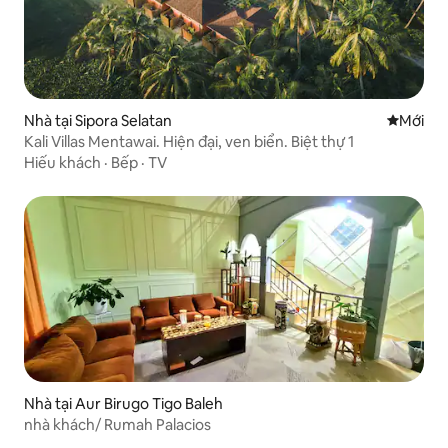
Nhà tại Sipora Selatan
Nơi ở mớ
Mới
Kali Villas Mentawai. Hiện đại, ven biển. Biệt thự 1
Hiếu khách
·
Bếp
·
TV
Nhà tại Aur Birugo Tigo Baleh
nhà khách/ Rumah Palacios