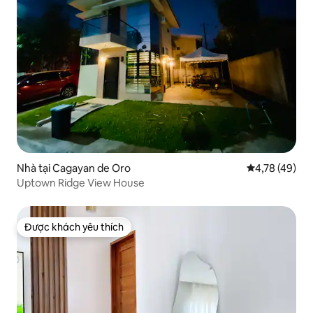
Nhà tại Cagayan de Oro
Xếp hạng trun
4,78 (49)
Uptown Ridge View House
Được khách yêu thích
Được khách yêu thích