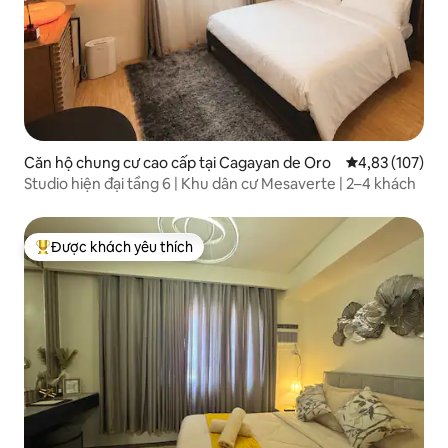
Căn hộ chung cư cao cấp tại Cagayan de Oro
Xếp hạng trung
4,83 (107)
Studio hiện đại tầng 6 | Khu dân cư Mesaverte | 2–4 khách
Được khách yêu thích
Được khách yêu thích nhất