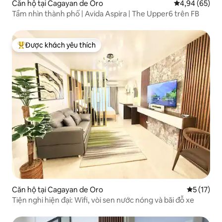
Căn hộ tại Cagayan de Oro
Xếp hạng trun
4,94 (65)
Tầm nhìn thành phố | Avida Aspira | The Upper6 trên FB
Được khách yêu thích
Được khách yêu thích nhất
Căn hộ tại Cagayan de Oro
Xếp hạng t
5 (17)
Tiện nghi hiện đại: Wifi, vòi sen nước nóng và bãi đỗ xe