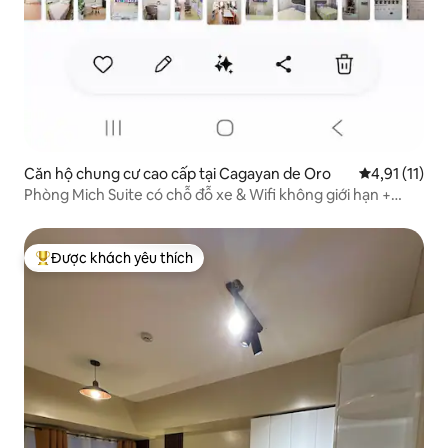
Căn hộ chung cư cao cấp tại Cagayan de Oro
Xếp hạng trun
4,91 (11)
Phòng Mich Suite có chỗ đỗ xe & Wifi không giới hạn +
Netflix
Được khách yêu thích
Được khách yêu thích nhất