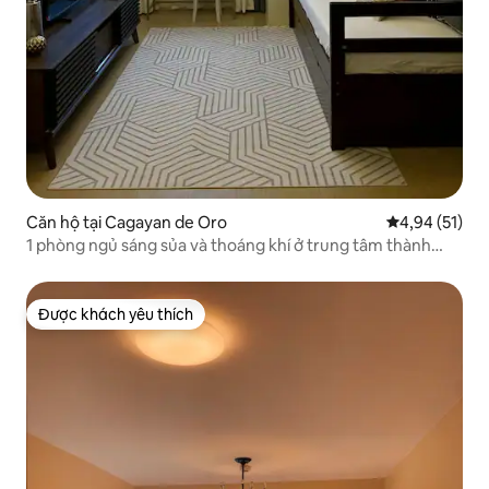
Căn hộ tại Cagayan de Oro
Xếp hạng trun
4,94 (51)
1 phòng ngủ sáng sủa và thoáng khí ở trung tâm thành
phố
Được khách yêu thích
Được khách yêu thích