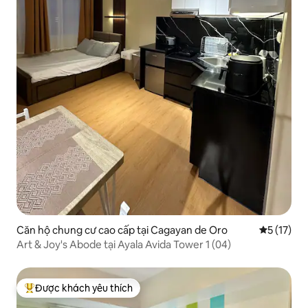
Căn hộ chung cư cao cấp tại Cagayan de Oro
Xếp hạng t
5 (17)
Art & Joy's Abode tại Ayala Avida Tower 1 (04)
Được khách yêu thích
Được khách yêu thích nhất