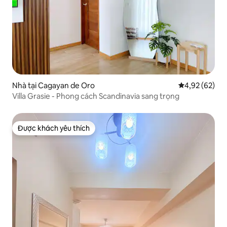
Nhà tại Cagayan de Oro
Xếp hạng trun
4,92 (62)
Villa Grasie - Phong cách Scandinavia sang trọng
Được khách yêu thích
Được khách yêu thích