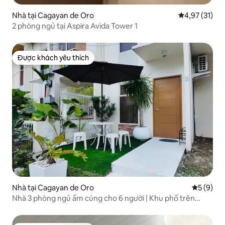
Nhà tại Cagayan de Oro
Xếp hạng trun
4,97 (31)
2 phòng ngủ tại Aspira Avida Tower 1
Được khách yêu thích
Được khách yêu thích
Nhà tại Cagayan de Oro
Xếp hạng 
5 (9)
Nhà 3 phòng ngủ ấm cúng cho 6 người | Khu phố trên
Velmiro gần SM City