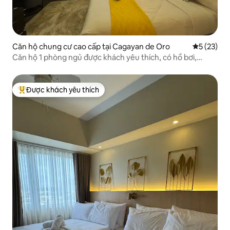
Căn hộ chung cư cao cấp tại Cagayan de Oro
Xếp hạng t
5 (23)
Căn hộ 1 phòng ngủ được khách yêu thích, có hồ bơi,
phòng tập thể dục và tầm nhìn ra biển
Được khách yêu thích
Được khách yêu thích nhất