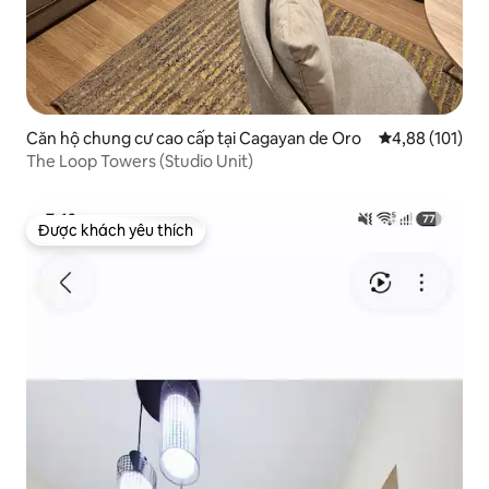
Căn hộ chung cư cao cấp tại Cagayan de Oro
Xếp hạng trung
4,88 (101)
The Loop Towers (Studio Unit)
Được khách yêu thích
Được khách yêu thích