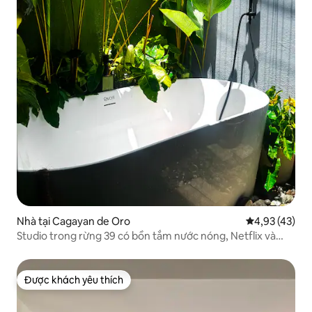
Nhà tại Cagayan de Oro
Xếp hạng trun
4,93 (43)
Studio trong rừng 39 có bồn tắm nước nóng, Netflix và
Wifi tốc độ cao
Được khách yêu thích
Được khách yêu thích