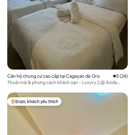
Căn hộ chung cư cao cấp tại Cagayan de Oro
Xếp hạng t
5 (24)
Thoải mái & phong cách khách sạn - Luxury 2 @ Avida
Aspira, CDO
Được khách yêu thích
Được khách yêu thích nhất