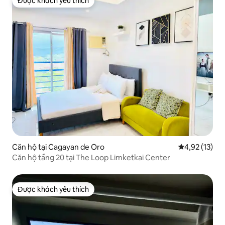
Được khách yêu thích
Được khách yêu thích
Căn hộ tại Cagayan de Oro
Xếp hạng trun
4,92 (13)
Căn hộ tầng 20 tại The Loop Limketkai Center
Được khách yêu thích
Được khách yêu thích