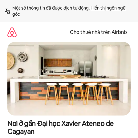
Chuyển
Một số thông tin đã được dịch tự động. 
Hiển thị ngôn ngữ 
đến
gốc
nội
dung
Cho thuê nhà trên Airbnb
Nơi ở gần Đại học Xavier Ateneo de
Cagayan