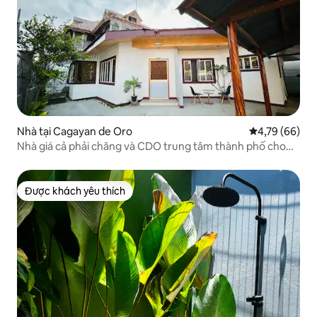
Nhà tại Cagayan de Oro
Xếp hạng trun
4,79 (66)
Nhà giá cả phải chăng và CDO trung tâm thành phố cho
gia đình/nhóm
Được khách yêu thích
Được khách yêu thích