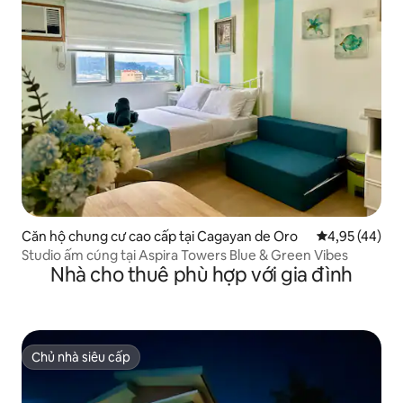
Căn hộ chung cư cao cấp tại Cagayan de Oro
Xếp hạng trun
4,95 (44)
Studio ấm cúng tại Aspira Towers Blue & Green Vibes
Nhà cho thuê phù hợp với gia đình
Chủ nhà siêu cấp
Chủ nhà siêu cấp