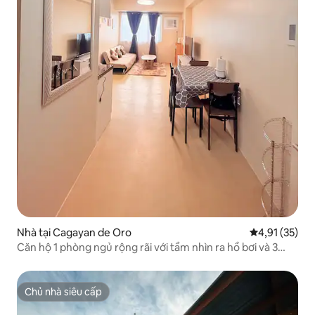
Nhà tại Cagayan de Oro
Xếp hạng trun
4,91 (35)
Căn hộ 1 phòng ngủ rộng rãi với tầm nhìn ra hồ bơi và 3
giường
Chủ nhà siêu cấp
Chủ nhà siêu cấp