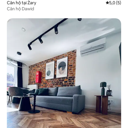
Căn hộ tại Żary
Xếp hạng tr
5,0 (5)
Căn hộ Dawid