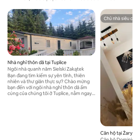
Chủ nhà siêu cấp
Chủ nhà siêu cấp
Nhà nghỉ thôn dã tại Tuplice
Ngôi nhà quanh năm Sielski Zakątek
Bạn đang tìm kiếm sự yên tĩnh, thiên
nhiên và thư giãn thực sự? Chào mừng
bạn đến với ngôi nhà nghỉ thôn dã ấm
cúng của chúng tôi ở Tuplice, nằm ngay
cạnh rừng và ao riêng. Đây là nơi hoàn
hảo để thư giãn tránh xa sự hối hả và
nhộn nhịp của thành phố – gần gũi với
thiên nhiên, với khả năng câu cá ngay
trước cửa nhà bạn. Một ngôi nhà nghỉ
thôn dã được bao quanh bởi cây xanh
Căn hộ tại Żary
mang đến sự thoải mái và yên bình – bạn
Căn hộ Dominica