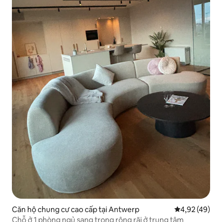
Căn hộ chung cư cao cấp tại Antwerp
Xếp hạng trun
4,92 (49)
Chỗ ở 1 phòng ngủ sang trọng rộng rãi ở trung tâm