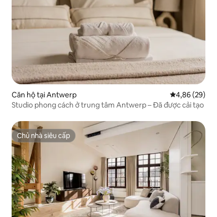
Căn hộ tại Antwerp
Xếp hạng trun
4,86 (29)
Studio phong cách ở trung tâm Antwerp – Đã được cải tạo
Chủ nhà siêu cấp
Chủ nhà siêu cấp