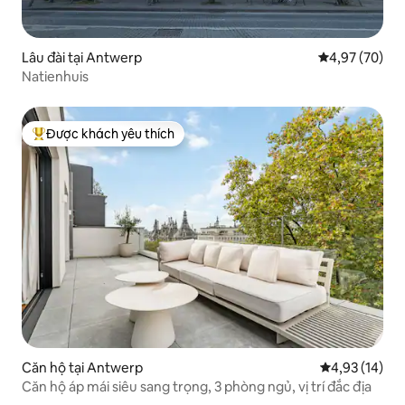
Lâu đài tại Antwerp
Xếp hạng trun
4,97 (70)
Natienhuis
Được khách yêu thích
Được khách yêu thích nhất
Căn hộ tại Antwerp
Xếp hạng trun
4,93 (14)
Căn hộ áp mái siêu sang trọng, 3 phòng ngủ, vị trí đắc địa