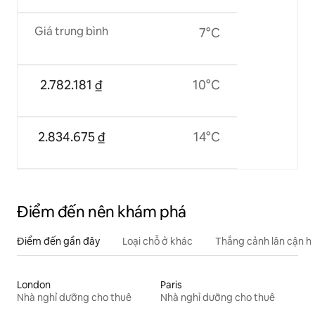
Giá trung bình
7°C
2.782.181 ₫
10°C
2.834.675 ₫
14°C
Điểm đến nên khám phá
Điểm đến gần đây
Loại chỗ ở khác
Thắng cảnh lân cận h
London
Paris
Nhà nghỉ dưỡng cho thuê
Nhà nghỉ dưỡng cho thuê