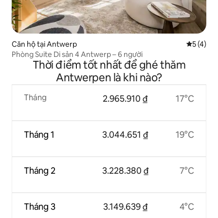
Căn hộ tại Antwerp
Xếp hạng 
5 (4)
Phòng Suite Di sản 4 Antwerp – 6 người
Thời điểm tốt nhất để ghé thăm
Antwerpen là khi nào?
Tháng
2.965.910 ₫
17°C
Tháng 1
3.044.651 ₫
19°C
Tháng 2
3.228.380 ₫
7°C
Tháng 3
3.149.639 ₫
4°C