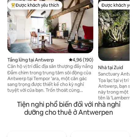
Được khách yêu thích
Được khách yêu t
Được khách yêu thích nhất
Được khách yêu t
Tầng lửng tại Antwerp
Xếp hạng trung bình 4,96/5, 190
4,96 (190)
Căn hộ vị trí đắc địa sân thượng đầy nắng
Nhà tại Zuid
Đắm chìm trong trung tâm sôi động của
Sanctuary Antwerp 
Antwerp tại Tempor 'ara, một căn gác
Tọa lạc tại vị trí t
sang trọng được thiết kế cho kỳ nghỉ
Antwerp, bạn sẽ t
tuyệt vời của bạn. Trốn thoát cùng
này trong một khu
những người thân yêu của bạn để có một
tên là ‘Lambermont
kỳ nghỉ cuối tuần đầy mê hoặc tại thành
Tiện nghi phổ biến đối với nhà nghỉ
đến tất cả các nh
phố quyến rũ của chúng tôi. Thưởng
bày nghệ thuật, cô
dưỡng cho thuê ở Antwerpen
thức từng khoảnh khắc, từ bữa sáng tràn
Bảo tàng KMSKA. Tạ
ngập ánh nắng mặt trời đến bữa tối thân
nhất mà thành phố
mật và những cuộc trò chuyện sôi nổi
công cộng và xe đ
trong phòng khách rộng rãi hoặc trên
dùng chung. Bạn có
sân thượng đầy nắng. Đừng bỏ lỡ trải