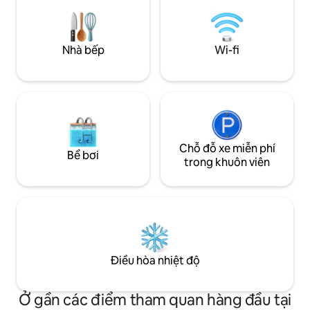
xe trên đường phố
nghiệm khó quên này! Đặt chỗ ở của bạn
toàn 200m. Ngôi nhà phố sang trọng
tại Tempor 'area ngay bây giờ và bắt đầu
rộng rãi này gần đ
tạo ra những kỷ niệm! Bạn có🌆 thắc
bằng các vật liệu đ
Nhà bếp
Wi-fi
mắc? Hãy thoải mái hỏi!
cấp.
Chỗ đỗ xe miễn phí
Bể bơi
trong khuôn viên
Điều hòa nhiệt độ
Ở gần các điểm tham quan hàng đầu tại