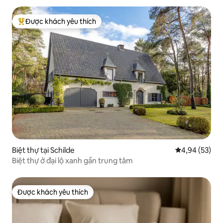
Được khách yêu thích
Được khách yêu thích nhất
Biệt thự tại Schilde
Xếp hạng trun
4,94 (53)
Biệt thự ở đại lộ xanh gần trung tâm
Được khách yêu thích
Được khách yêu thích