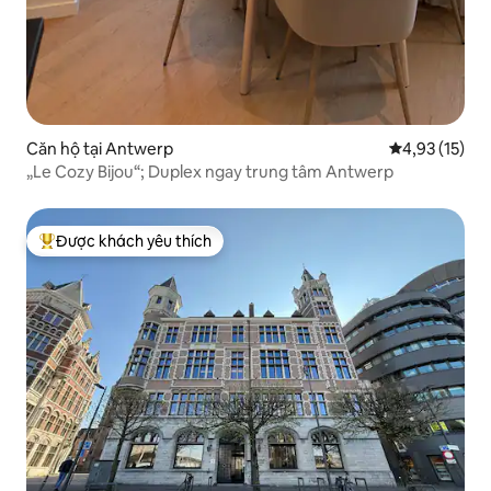
Căn hộ tại Antwerp
Xếp hạng trun
4,93 (15)
„Le Cozy Bijou“; Duplex ngay trung tâm Antwerp
Được khách yêu thích
Được khách yêu thích nhất