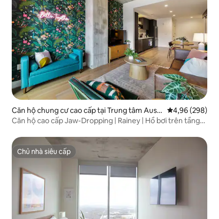
Căn hộ chung cư cao cấp tại Trung tâm Austi
Xếp hạng trung
4,96 (298)
n
Căn hộ cao cấp Jaw-Dropping | Rainey | Hồ bơi trên tầng
thượng
Chủ nhà siêu cấp
Chủ nhà siêu cấp