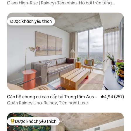
n
Glam High-Rise | Rainey+Tầm nhìn+ Hồ bơi trên tầng
thượng +Phong cách
Được khách yêu thích
Được khách yêu thích
Căn hộ chung cư cao cấp tại Trung tâm Austi
Xếp hạng trung
4,94 (257)
n
Quận Rainey Uno-Rainey, Tiện nghi Luxe
Được khách yêu thích
Được khách yêu thích nhất