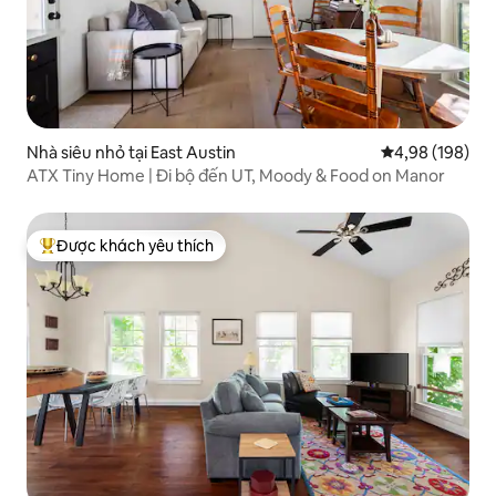
Nhà siêu nhỏ tại East Austin
Xếp hạng trung
4,98 (198)
ATX Tiny Home | Đi bộ đến UT, Moody & Food on Manor
Được khách yêu thích
Được khách yêu thích nhất