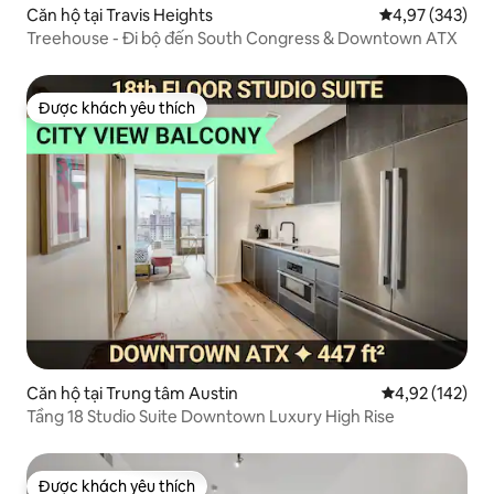
Căn hộ tại Travis Heights
Xếp hạng trung
4,97 (343)
Treehouse - Đi bộ đến South Congress & Downtown ATX
Được khách yêu thích
Được khách yêu thích
Căn hộ tại Trung tâm Austin
Xếp hạng trung
4,92 (142)
Tầng 18 Studio Suite Downtown Luxury High Rise
Được khách yêu thích