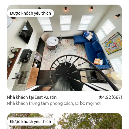
Được khách yêu thích
Được khách yêu thích
Nhà khách tại East Austin
Xếp hạng trung
4,92 (667)
Nhà khách trung tâm phong cách, Đi bộ mọi nơi!
Được khách yêu thích
Được khách yêu thích