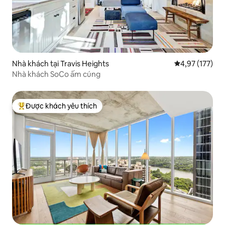
Nhà khách tại Travis Heights
Xếp hạng trung
4,97 (177)
Nhà khách SoCo ấm cúng
Được khách yêu thích
Được khách yêu thích nhất