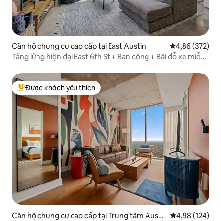
Căn hộ chung cư cao cấp tại East Austin
Xếp hạng trung
4,86 (372)
Tầng lửng hiện đại East 6th St + Ban công + Bãi đỗ xe miễn
phí
Được khách yêu thích
Được khách yêu thích nhất
Căn hộ chung cư cao cấp tại Trung tâm Austi
Xếp hạng trung
4,98 (124)