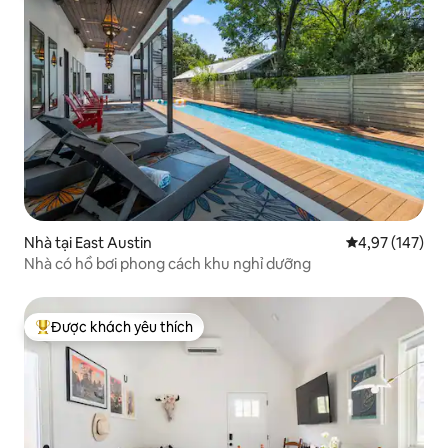
Nhà tại East Austin
Xếp hạng trung
4,97 (147)
Nhà có hồ bơi phong cách khu nghỉ dưỡng
Được khách yêu thích
Được khách yêu thích nhất