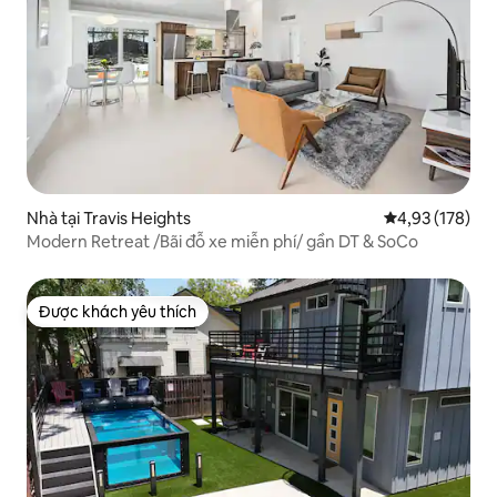
Nhà tại Travis Heights
Xếp hạng trung
4,93 (178)
Modern Retreat /Bãi đỗ xe miễn phí/ gần DT & SoCo
Được khách yêu thích
Được khách yêu thích