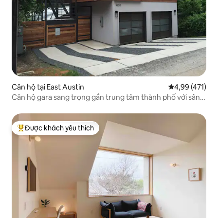
Căn hộ tại East Austin
Xếp hạng trung
4,99 (471)
Căn hộ gara sang trọng gần trung tâm thành phố với sân
thượng
Được khách yêu thích
Được khách yêu thích nhất