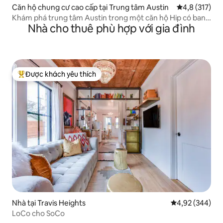
Căn hộ chung cư cao cấp tại Trung tâm Austin
Xếp hạng trun
4,8 (317)
Khám phá trung tâm Austin trong một căn hộ Hip có ban
Nhà cho thuê phù hợp với gia đình
công
Được khách yêu thích
Được khách yêu thích nhất
Nhà tại Travis Heights
Xếp hạng trung
4,92 (344)
LoCo cho SoCo