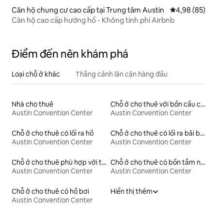
Căn hộ chung cư cao cấp tại Trung tâm Austin
Xếp hạng trun
4,98 (85)
Căn hộ cao cấp hướng hồ - Không tính phí Airbnb
Điểm đến nên khám phá
Loại chỗ ở khác
Thắng cảnh lân cận hàng đầu
Nhà cho thuê
Chỗ ở cho thuê với bồn cầu có chiều cao phù hợp cho người có nhu cầu đặc biệt
Austin Convention Center
Austin Convention Center
Chỗ ở cho thuê có lối ra hồ
Chỗ ở cho thuê có lối ra bãi biển
Austin Convention Center
Austin Convention Center
Chỗ ở cho thuê phù hợp với thú cưng
Chỗ ở cho thuê có bồn tắm nước nóng
Austin Convention Center
Austin Convention Center
Chỗ ở cho thuê có hồ bơi
Hiển thị thêm
Austin Convention Center