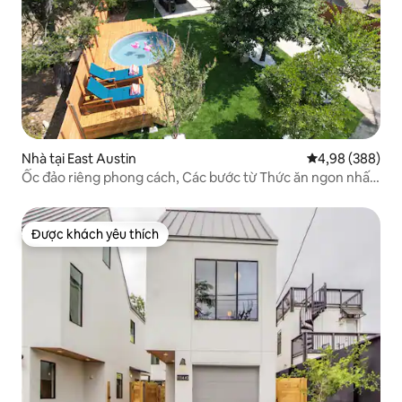
Nhà tại East Austin
Xếp hạng trung
4,98 (388)
Ốc đảo riêng phong cách, Các bước từ Thức ăn ngon nhất
& niềm vui
Được khách yêu thích
Được khách yêu thích