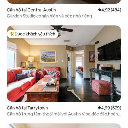
Căn hộ tại Central Austin
Xếp hạng trung
4,92 (484)
Garden Studio có sân hiên và bếp nhỏ riêng
Được khách yêu thích
Được khách yêu thích nhất
Căn hộ tại Tarrytown
Xếp hạng trung 
4,99 (629)
Căn hộ trung tâm thoải mái với Austin Vibe độc đáo hoàn
hảo cho thời gian ở dài hạn