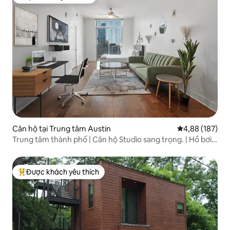
Được khách yêu thích
Căn hộ tại Trung tâm Austin
Xếp hạng trung
4,88 (187)
Trung tâm thành phố | Căn hộ Studio sang trọng. | Hồ bơi |
Phòng tập thể dục | Tuyệt vời
Được khách yêu thích
Được khách yêu thích nhất