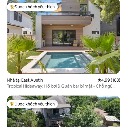
Được khách yêu thích
Được khách yêu thích nhất
Nhà tại East Austin
Xếp hạng trung
4,99 (163)
Tropical Hideaway: Hồ bơi & Quán bar bí mật - Chỗ ngủ
cho 10 người
Được khách yêu thích
Được khách yêu thích nhất