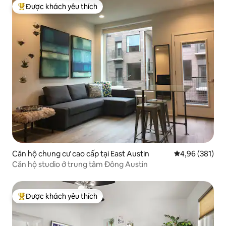
Được khách yêu thích
Được khách yêu thích nhất
Căn hộ chung cư cao cấp tại East Austin
Xếp hạng trung
4,96 (381)
Căn hộ studio ở trung tâm Đông Austin
Được khách yêu thích
Được khách yêu thích nhất