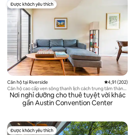
Được khách yêu thích
Được khách yêu thích
Căn hộ tại Riverside
Xếp hạng trung
4,91 (202)
Căn hộ cao cấp ven sông thanh lịch cách trung tâm thành
Nơi nghỉ dưỡng cho thuê tuyệt vời khác
phố vài phút
gần Austin Convention Center
Được khách yêu thích
Được khách yêu thích