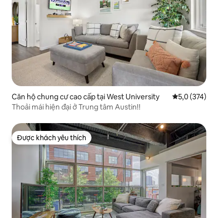
Căn hộ chung cư cao cấp tại West University
Xếp hạng trun
5,0 (374)
Thoải mái hiện đại ở Trung tâm Austin!!
Được khách yêu thích
Được khách yêu thích