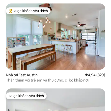
Được khách yêu thích
Được khách yêu thích nhất
Nhà tại East Austin
Xếp hạng trung
4,94 (329)
Thân thiện với trẻ em và thú cưng, đi bộ khắp nơi!
Được khách yêu thích
Được khách yêu thích