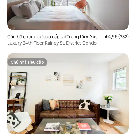
Căn hộ chung cư cao cấp tại Trung tâm Austi
Xếp hạng trung
4,96 (232)
n
Luxury 24th Floor Rainey St. District Condo
Chủ nhà siêu cấp
Chủ nhà siêu cấp