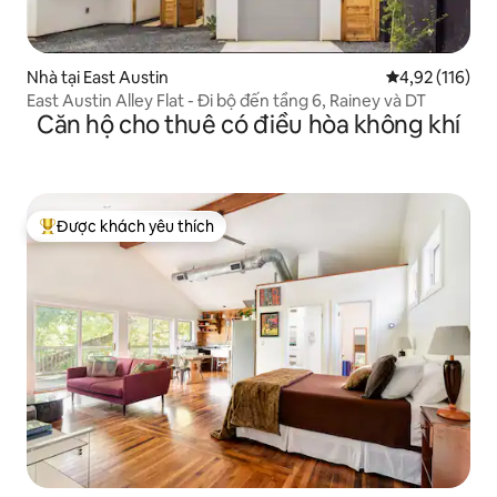
Nhà tại East Austin
Xếp hạng trung
4,92 (116)
East Austin Alley Flat - Đi bộ đến tầng 6, Rainey và DT
Căn hộ cho thuê có điều hòa không khí
Được khách yêu thích
Được khách yêu thích nhất