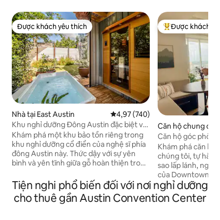
Được khách yêu thích
Được khách yêu
Được khách yêu thích
Được khách yêu t
Nhà tại East Austin
Xếp hạng trung bình 4,97/5, 740
4,97 (740)
Khu nghỉ dưỡng Đông Austin đặc biệt với
Căn hộ chung cư c
phòng xông hơi khô và phòng xông hơi
Khám phá một khu bảo tồn riêng trong
Trung tâm Austin
Căn hộ góc phố ở 
lạnh
khu nghỉ dưỡng cổ điển của nghệ sĩ phía
tâm quận
Khám phá căn hộ 
đông Austin này. Thức dậy với sự yên
chúng tôi, tự hào v
bình và yên tĩnh giữa gỗ hoàn thiện trong
sao lấp lánh, ngay
một không gian với trần nhà thờ tùy
của Downtown Aus
chỉnh cao vút, một căn gác tầng trên, lối
Tiện nghi phổ biến đối với nơi nghỉ dưỡng
bình thường, căn h
đi bộ trên boong và băng ghế xích đu
đình chúng tôi hứ
cho thuê gần Austin Convention Center
ngoài trời ấm cúng. Cung cấp năng lượng
đặc biệt miễn phí 
cho ngày với một ngâm trong nước lạnh
và cho thuê công 
và làm sáng tỏ cho đêm trong phòng