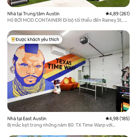
Nhà tại Trung tâm Austin
Xếp hạng trung
4,89 (261)
Hồ BƠI MOD CONTAINER! Đi bộ tối thiểu đến Rainey St, Hồ
và Trung tâm Hội nghị!!
Được khách yêu thích
Được khách yêu thích nhất
Nhà tại East Austin
Xếp hạng trung
4,98 (185)
Bị mắc kẹt trong những năm 80: TX Time Warp với
Cowboy Pool