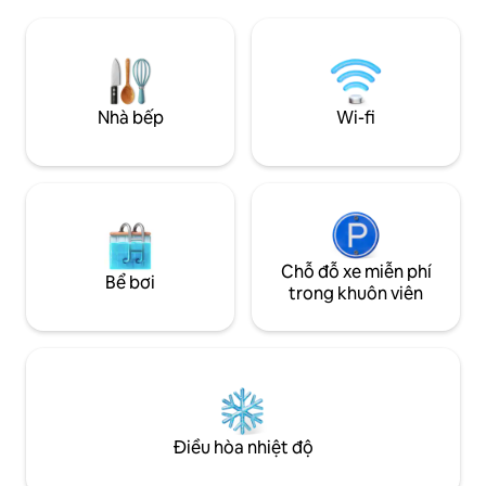
nhân. Đắm chìm h
tắm hơi hồng ngoại. Chúng tôi có chính
sống đích thực tại địa 
sách vệ sinh tăng cường để đảm bảo sự
quán bar và nhà h
an toàn và yên tâm cho khách giữa thời
vài bước chân, th
điểm không chắc chắn, bao gồm: Bộ lọc
phong phú của Aus
HEPA hàng đầu, phun hoặc lau chất khử
cửa nhà bạn. Từ A
Nhà bếp
Wi-fi
trùng trên tất cả các bề mặt và giặt quần
điểm biểu diễn nh
áo bằng nước nóng và chất tẩy trắng.
cuộc phiêu lưu đa
Đây là một khu bảo tồn nhà nghỉ thôn dã
một phòng ngủ mang tính thẩm mỹ và
giàu trí tưởng tượng với một mái hiên
phía trước để ngắm nhìn phía đông
Austin qua đường. Thoải mái vui vẻ là để
có được trong phòng ngủ chính với trần
Chỗ đỗ xe miễn phí
Bể bơi
nhà thờ tùy chỉnh và giường
trong khuôn viên
tempurpedic. Phòng tắm có vòi sen đi
bộ với gạch tùy chỉnh và bồn tắm chân
móng cho tất cả những giấc mơ tắm của
bạn. Có thêm một gác xép ngủ nếu bạn
có một hoặc hai người bạn muốn đi cùng
bạn. Giấy phép hoạt động của Thành
phố Austin # 096563 Lô đất này có nhà
Điều hòa nhiệt độ
trước (tất cả là của bạn) và một ngôi nhà
phía sau mà chúng tôi ở khi ở Austin. Vui