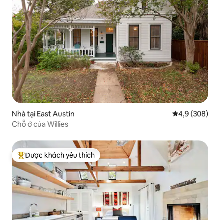
Nhà tại East Austin
Xếp hạng trun
4,9 (308)
Chỗ ở của Willies
Được khách yêu thích
Được khách yêu thích nhất