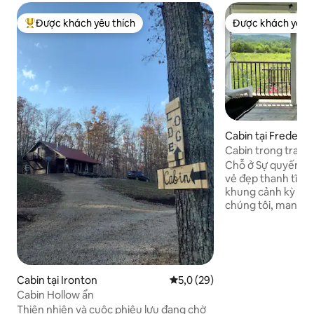
Được khách yêu thích
Được khách yêu t
Được khách yêu thích nhất
Được khách yêu t
Cabin tại Frederi
Cabin trong trang 
Chỗ ở Sự quyến rũ mộc mạc kết hợp với
vẻ đẹp thanh tĩnh
khung cảnh kỳ diệu
chúng tôi, mang đ
hoàn hảo để nghỉ 
cho chuyến phiêu l
Bên trong, bạn sẽ
gian sống ấm cúng 
quyến rũ của trang
Cabin tại Ironton
Xếp hạng trung bình 5,0/5, 29
5,0 (29)
chỉnh với một lò s
Cabin Hollow ẩn
giãn trong phòng 
Thiên nhiên và cuộc phiêu lưu đang chờ
thoải mái sau một