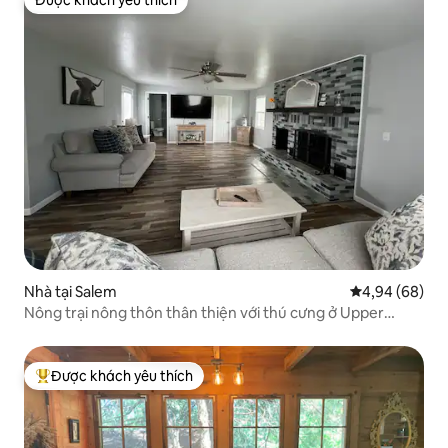
Được khách yêu thích
Nhà tại Salem
Xếp hạng trun
4,94 (68)
Nông trại nông thôn thân thiện với thú cưng ở Upper
Ozarks
Được khách yêu thích
Được khách yêu thích nhất