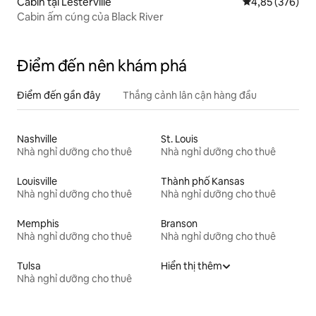
Cabin tại Lesterville
Xếp hạng trung
4,85 (376)
Cabin ấm cúng của Black River
Điểm đến nên khám phá
Điểm đến gần đây
Thắng cảnh lân cận hàng đầu
Nashville
St. Louis
Nhà nghỉ dưỡng cho thuê
Nhà nghỉ dưỡng cho thuê
Louisville
Thành phố Kansas
Nhà nghỉ dưỡng cho thuê
Nhà nghỉ dưỡng cho thuê
Memphis
Branson
Nhà nghỉ dưỡng cho thuê
Nhà nghỉ dưỡng cho thuê
Tulsa
Hiển thị thêm
Nhà nghỉ dưỡng cho thuê