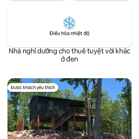
Điều hòa nhiệt độ
Nhà nghỉ dưỡng cho thuê tuyệt vời khác
ở đen
Được khách yêu thích
Được khách yêu thích