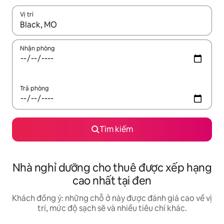
Vị trí
Khi có kết quả, hãy điều hướng bằng phím mũi tên lên và xuốn
Nhận phòng
Trả phòng
Tìm kiếm
Nhà nghỉ dưỡng cho thuê được xếp hạng
cao nhất tại đen
Khách đồng ý: những chỗ ở này được đánh giá cao về vị
trí, mức độ sạch sẽ và nhiều tiêu chí khác.