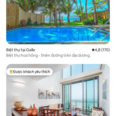
Biệt thự tại Galle
Xếp hạng trun
4,8 (170)
Biệt thự hoa hồng - thiên đường trên đại dương.
Được khách yêu thích
Được khách yêu thích nhất