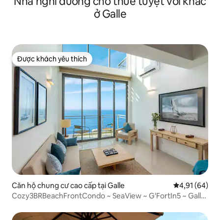
Nhà nghỉ dưỡng cho thuê tuyệt vời khác
ở Galle
Được khách yêu thích
Được khách yêu thích
Căn hộ chung cư cao cấp tại Galle
Xếp hạng trun
4,91 (64)
Cozy3BRBeachFrontCondo ~ SeaView ~ G'FortIn5 ~ Galle
~ Lux