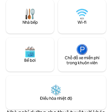
chương trình của 
bảo tồn rùa, cách đó một đoạn đi bộ
quanh bởi những c
ngắn. Một đầu bếp toàn thời gian. 2 hồ
bảo tồn động vật 
bơi phù hợp với gia đình, khu vực giải trí
nơi đây hoàn hảo 
rộng rãi và dịch vụ xuất sắc.
thiên nhiên và n
Nhà bếp
Wi-fi
đang tìm kiếm một
hoang dã nhưng ấ
Chỗ đỗ xe miễn phí
Bể bơi
trong khuôn viên
Điều hòa nhiệt độ