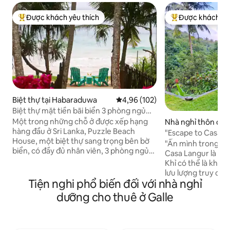
Được khách yêu thích
Được khách yêu
Được khách yêu thích nhất
Được khách yêu t
Biệt thự tại Habaraduwa
Xếp hạng trung bình 4,96/5, 102
4,96 (102)
Biệt thự mặt tiền bãi biển 3 phòng ngủ
được xếp hạng cao nhất với đầu bếp và
Một trong những chỗ ở được xếp hạng
Nhà nghỉ thôn dã 
nhân viên
hàng đầu ở Sri Lanka, Puzzle Beach
na
"Escape to Casa La
House, một biệt thự sang trọng bên bờ
Near Beach"
"Ẩn mình trong một
biển, có đầy đủ nhân viên, 3 phòng ngủ
Casa Langur là lối 
(có điều hòa), tất cả đều có phòng tắm
Khỉ có thể là khác
riêng, kèm bữa sáng miễn phí Viên ngọc
lưu lượng truy cập
này, nằm trong số những ngôi nhà hàng
Tiện nghi phổ biến đối với nhà nghỉ
qua. Chỉ mất 10 ph
đầu của Airbnb trên toàn thế giới, kết
đến Unawatuna và
dưỡng cho thuê ở Galle
hợp giữa sự thanh lịch nhiệt đới, dịch vụ
tiếng. Thư giãn tr
đặc biệt và sự riêng tư. Hoàn hảo cho các
thoải mái, duy trì 
gia đình, bạn bè hoặc cặp đôi đang tìm
hoặc chỉ cần ngắt 
kiếm một kỳ nghỉ thiên đường. Một khu