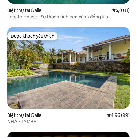
Biệt thự tại Galle
Xếp hạng tru
5,0 (11)
Legato House - Sự thanh tĩnh bên cánh đồng lúa
Được khách yêu thích
Được khách yêu thích
Biệt thự tại Galle
Xếp hạng trun
4,96 (99)
NHÀ ETAMBA