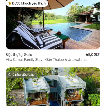
Được khách yêu thích
Được khách yêu thích nhất
Biệt thự tại Galle
Xếp hạng tru
5,0 (92)
Villa Samas Family Stay - Gần Thalpe & Unawatuna
Chủ nhà siêu cấp
Chủ nhà siêu cấp