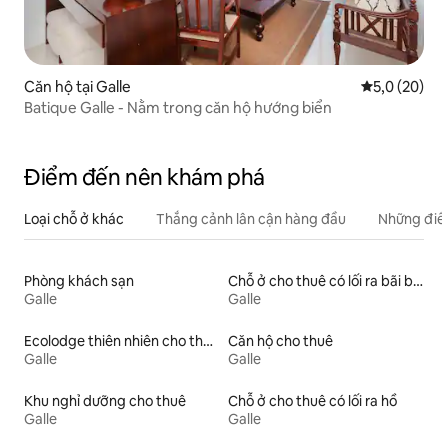
Căn hộ tại Galle
Xếp hạng tru
5,0 (20)
Batique Galle - Nằm trong căn hộ hướng biển
Điểm đến nên khám phá
Loại chỗ ở khác
Thắng cảnh lân cận hàng đầu
Những điều
Phòng khách sạn
Chỗ ở cho thuê có lối ra bãi biển
Galle
Galle
Ecolodge thiên nhiên cho thuê
Căn hộ cho thuê
Galle
Galle
Khu nghỉ dưỡng cho thuê
Chỗ ở cho thuê có lối ra hồ
Galle
Galle