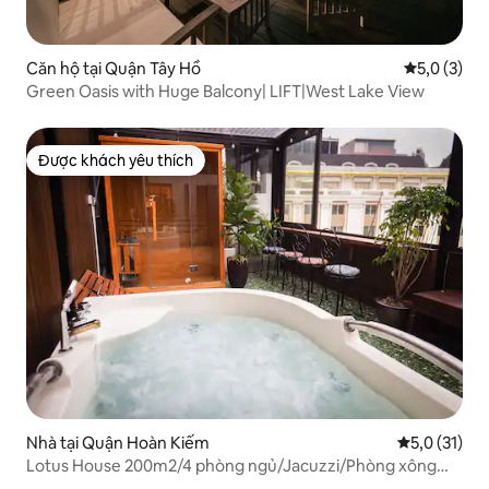
Căn hộ tại Quận Tây Hồ
Xếp hạng tr
5,0 (3)
Green Oasis with Huge Balcony| LIFT|West Lake View
Được khách yêu thích
Được khách yêu thích
Nhà tại Quận Hoàn Kiếm
Xếp hạng tru
5,0 (31)
Lotus House 200m2/4 phòng ngủ/Jacuzzi/Phòng xông
hơi/1 phút đến Hồ Hoàn Kiếm