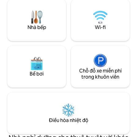
chung) - 15 phút đi bộ đến trung tâm
khoảng cách đi bộ.
thành phố - 10 phút đi bộ đến Ga tàu &
giặt ủi và bếp mở 
Xe buýt đưa đón sân bay - Khu phố yên ti
Thang máy riêng,
̃ nh va an toàn - Danh sách ẩm thực và
trong nhà. Căn hộ
gợi ý các tour tham quan miễn phí - Đón
Khu phố cổ Hà Nội
Nhà bếp
Wi-fi
tại sân bay (có tính phí) - Bán thẻ Sim
Chỗ đỗ xe miễn phí
Bể bơi
trong khuôn viên
Điều hòa nhiệt độ