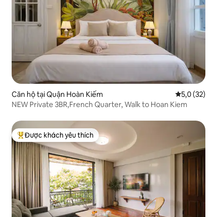
Căn hộ tại Quận Hoàn Kiếm
Xếp hạng tru
5,0 (32)
NEW Private 3BR,French Quarter, Walk to Hoan Kiem
Được khách yêu thích
Được khách yêu thích nhất