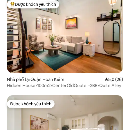
Được khách yêu thích
Được khách yêu thích nhất
Nhà phố tại Quận Hoàn Kiếm
Xếp hạng tru
5,0 (26)
Hidden House•100m2•CenterOldQuater•2BR•Quite Alley
Được khách yêu thích
Được khách yêu thích