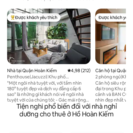
Được khách yêu thích
Được khách yêu t
Được khách yêu thích nhất
Được khách yêu t
Nhà tại Quận Hoàn Kiếm
Xếp hạng trung bình 4,98/5, 212
4,98 (212)
Căn hộ tại Quận 
Penthouse|Jacuzzi| Khu phố
2 phòng ngủ|Khu p
cổ|KitchenlNetflixTV
dục|Dịch vụ dọn d
"Một ngôi nhà tuyệt vời, với tầm nhìn
Căn hộ siêu rộng r
thượng
180° tuyệt đẹp và dịch vụ đẳng cấp 6
đại trong Khu phố 
sao" là những gì khách nói về ngôi nhà
cảnh và BAN CÔN
tuyệt vời của chúng tôi: - Gác mái rộng
nhìn đẹp nhất về 
Tiện nghi phổ biến đối với nhà nghỉ
80 mét vuông (mái - tầm nhìn toàn cảnh)
toàn cảnh Khu phố
- Bồn tắm nước nóng Jacuzzi - Máy giặt
đâu trong Căn hộ .
dưỡng cho thuê ở Hồ Hoàn Kiếm
và máy sấy quần áo miễn phí - Nhà bếp
gần cửa sổ là một 
đầy đủ tiện nghi - Khu vực giữ hành lý
ánh đèn thành ph
miễn phí - Nước miễn phí (trong khu vực
cà phê, bảo tàng,