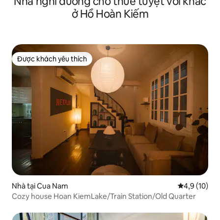
Nhà nghỉ dưỡng cho thuê tuyệt vời khác
ở Hồ Hoàn Kiếm
Được khách yêu thích
Được khách yêu thích
Nhà tại Cua Nam
Xếp hạng tru
4,9 (10)
Cozy house Hoan KiemLake/Train Station/Old Quarter