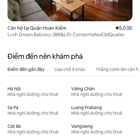
Căn hộ tại Quận Hoàn Kiếm
Xếp hạng tr
5,0 (8)
Lush Green Balcony-2BR&Lift-CenterHaNoiOldQuater
Điểm đến nên khám phá
Điểm đến gần đây
Loại chỗ ở khác
Thắng cảnh lân cận h
Hà Nội
Viêng Chăn
Nhà nghỉ dưỡng cho thuê
Nhà nghỉ dưỡng cho thuê
Sa Pa
Luang Prabang
Nhà nghỉ dưỡng cho thuê
Nhà nghỉ dưỡng cho thuê
Cát Bà
Vangvieng
Nhà nghỉ dưỡng cho thuê
Nhà nghỉ dưỡng cho thuê