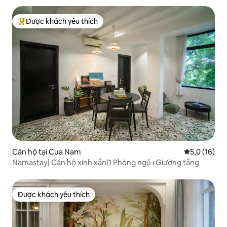
Được khách yêu thích
Được khách yêu thích nhất
Căn hộ tại Cua Nam
Xếp hạng tru
5,0 (16)
Namastay| Căn hộ xinh xắn|1 Phòng ngủ+Giường tầng
Được khách yêu thích
Được khách yêu thích