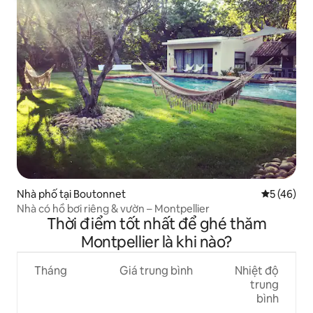
Nhà phố tại Boutonnet
Xếp hạng t
5 (46)
Nhà có hồ bơi riêng & vườn – Montpellier
Thời điểm tốt nhất để ghé thăm
Montpellier là khi nào?
Tháng
Giá trung bình
Nhiệt độ
trung
bình