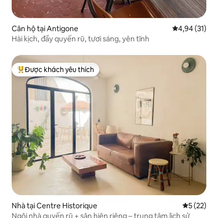
Căn hộ tại Antigone
Xếp hạng trun
4,94 (31)
Hài kịch, đầy quyến rũ, tươi sáng, yên tĩnh
Được khách yêu thích
Được khách yêu thích nhất
Nhà tại Centre Historique
Xếp hạng t
5 (22)
Ngôi nhà quyến rũ + sân hiên riêng – trung tâm lịch sử