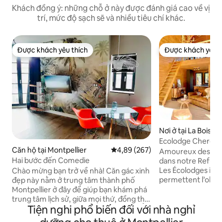
Khách đồng ý: những chỗ ở này được đánh giá cao về vị
trí, mức độ sạch sẽ và nhiều tiêu chí khác.
Được khách yêu thích
Được khách yêu t
Được khách yêu thích
Được khách yêu t
Nơi ở tại La Boissiè
Ecolodge Cherokee
Căn hộ tại Montpellier
Xếp hạng trung bình 4,89/5, 267
4,89 (267)
Amoureux des ani
Hai bước đến Comedie
dans notre Refuge
Les Écolodges ins
Chào mừng bạn trở về nhà! Căn gác xinh
permettent l’obse
đẹp này nằm ở trung tâm thành phố
issus de sauvetages. 🎯 Ressourcez
Montpellier ở đây để giúp bạn khám phá
confortablement i
trung tâm lịch sử, giữa mọi thứ, đồng thời
Tiện nghi phổ biến đối với nhà nghỉ
cocoon incroyable d
mang lại cho bạn cảm giác như ở nhà. Ẩn
Arrivée horaire un
mình trên tầng 4 của một tòa nhà được