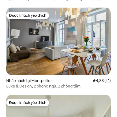
Được khách yêu thích
Được khách yêu thích
Nhà khách tại Montpellier
Xếp hạng trun
4,83 (41)
Luxe & Design, 2 phòng ngủ, 2 phòng tắm
Được khách yêu thích
Được khách yêu thích