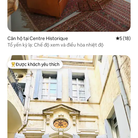
Căn hộ tại Centre Historique
Xếp hạng t
5 (18)
Tổ yến kỳ lạ: Chế độ xem và điều hòa nhiệt độ
Được khách yêu thích
Được khách yêu thích nhất