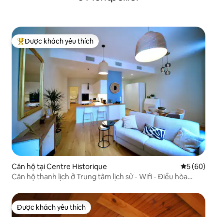
Được khách yêu thích
Được khách yêu thích nhất
Căn hộ tại Centre Historique
Xếp hạng t
5 (60)
Căn hộ thanh lịch ở Trung tâm lịch sử - Wifi - Điều hòa
nhiệt độ
Được khách yêu thích
Được khách yêu thích