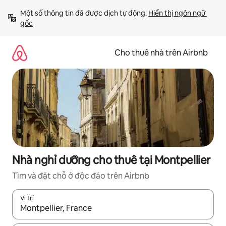
Chuyển
Một số thông tin đã được dịch tự động. 
Hiển thị ngôn ngữ 
đến
gốc
nội
dung
Cho thuê nhà trên Airbnb
Nhà nghỉ dưỡng cho thuê tại Montpellier
Tìm và đặt chỗ ở độc đáo trên Airbnb
Vị trí
Khi có kết quả, hãy điều hướng bằng phím mũi tên lên và xuốn