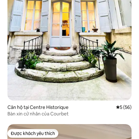
Căn hộ tại Centre Historique
Xếp hạng t
5 (56)
Bàn xin cử nhân của Courbet
Được khách yêu thích
Được khách yêu thích