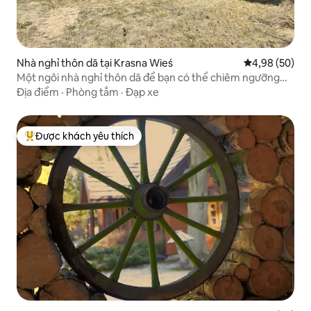
Nhà nghỉ thôn dã tại Krasna Wieś
Xếp hạng trun
4,98 (50)
Một ngôi nhà nghỉ thôn dã để bạn có thể chiêm ngưỡng
thiên nhiên
Địa điểm
·
Phòng tắm
·
Đạp xe
Được khách yêu thích
Được khách yêu thích nhất