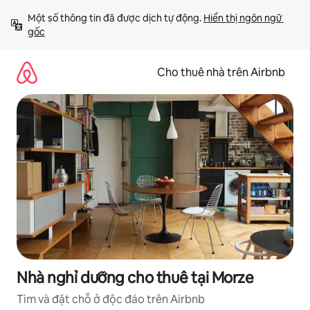
Chuyển
Một số thông tin đã được dịch tự động. 
Hiển thị ngôn ngữ 
đến
gốc
nội
dung
Cho thuê nhà trên Airbnb
Nhà nghỉ dưỡng cho thuê tại Morze
Tìm và đặt chỗ ở độc đáo trên Airbnb