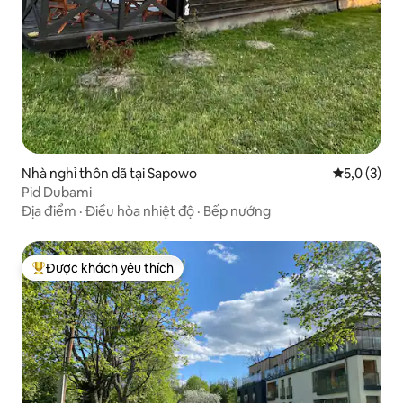
Nhà nghỉ thôn dã tại Sapowo
Xếp hạng tr
5,0 (3)
Pid Dubami
Địa điểm
·
Điều hòa nhiệt độ
·
Bếp nướng
Được khách yêu thích
Được khách yêu thích nhất