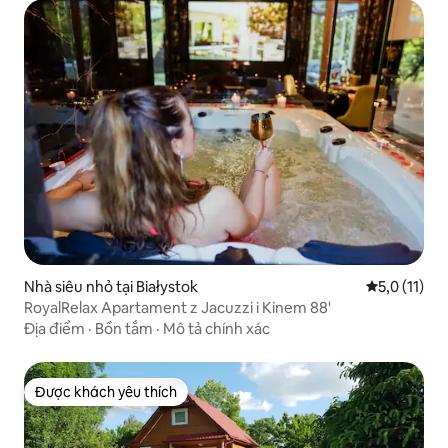
Nhà siêu nhỏ tại Białystok
Xếp hạng tru
5,0 (11)
RoyalRelax Apartament z Jacuzzi i Kinem 88'
Địa điểm
·
Bồn tắm
·
Mô tả chính xác
Được khách yêu thích
Được khách yêu thích