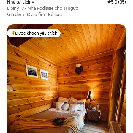
Nhà tại Lipiny
Xếp hạng tru
5,0 (35)
Lipiny 17 - Nhà Podlasie cho 11 người
Gia đình
·
Địa điểm
·
Bố cục
Được khách yêu thích
Được khách yêu thích nhất