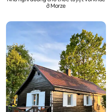
ở Morze