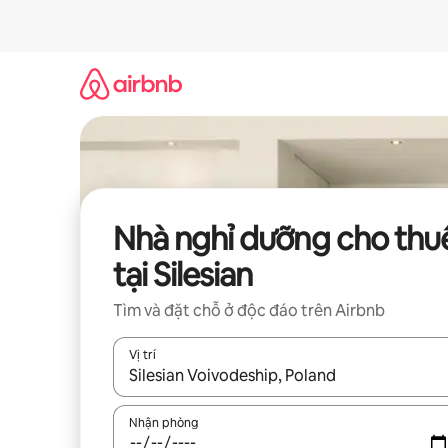
Chuyển
đến
nội
dung
Nhà nghỉ dưỡng cho thu
tại Silesian
Tìm và đặt chỗ ở độc đáo trên Airbnb
Vị trí
Khi có kết quả, hãy điều hướng bằng phím mũi t
Nhận phòng