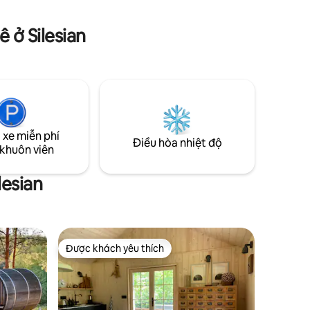
 tắm
giặt, máy giặt, máy sấy quần áo, máy sấy
 phí] –
tóc. Một ngôi nhà thực sự xa! Bạn sẽ thích
 ở Silesian
ối.
nó! Khách của chúng tôi làm!
 xe miễn phí
Điều hòa nhiệt độ
 khuôn viên
lesian
Được khách yêu thích
Được khách yêu thích