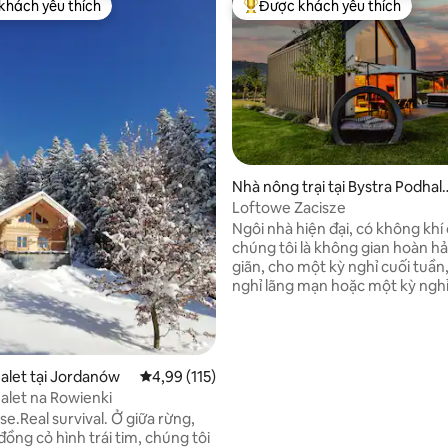
khách yêu thích
Được khách yêu thích
ch yêu thích nhất
Được khách yêu thích nhất
 5/5, 80 đánh giá
Nhà nông trại tại Bystra Podhal
ńska
Loftowe Zacisze
Ngôi nhà hiện đại, có không khí
chúng tôi là không gian hoàn h
giãn, cho một kỳ nghỉ cuối tuần
nghỉ lãng mạn hoặc một kỳ nghỉ 
Ngôi nhà rộng 80 m2 nằm trên 
lớn, có hàng rào. Nội thất được thiết kế
để kết hợp sự thoải mái với một
không khí độc đáo. Một phòng 
alet tại Jordanów
Xếp hạng trung bình 4,99/5, 115 đánh giá
4,99 (115)
rộng rãi, một tầng lửng mở, cầ
alet na Rowienki
và một bức tường gạch mang đ
.Real survival. Ở giữa rừng,
nội thất một nét đặc trưng của 
ồng cỏ hình trái tim, chúng tôi
Nhà được trang bị đầy đủ tiện n