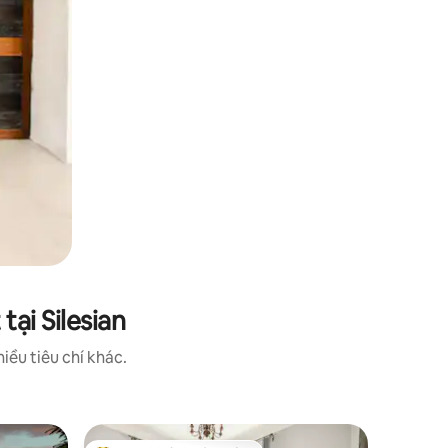
ại Silesian
iều tiêu chí khác.
Nhà gỗ ch