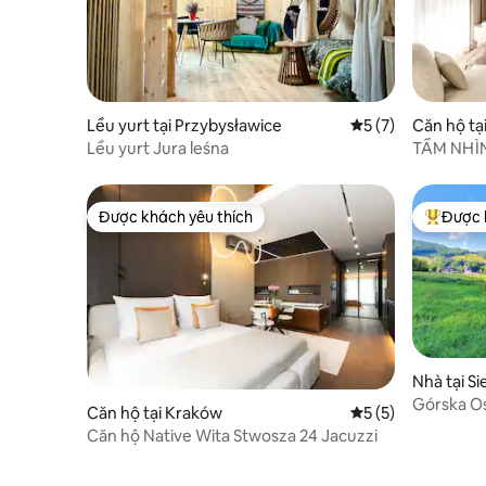
Lều yurt tại Przybysławice
Xếp hạng trung bìn
5 (7)
Căn hộ tạ
Lều yurt Jura leśna
TẦM NHÌN
miễn phí_
Được khách yêu thích
Được 
Được khách yêu thích
Được khá
Nhà tại S
Górska Os
Căn hộ tại Kraków
Xếp hạng trung bìn
5 (5)
Căn hộ Native Wita Stwosza 24 Jacuzzi