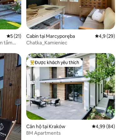
Xếp hạng trung bình 5/5, 21 đánh giá
5 (21)
Cabin tại Marcyporęba
Xếp hạng trung bình 
4,9 (29)
ồn tắm
Chatka_Kamieniec
ô
Được khách yêu thích
Được khách yêu thích nhất
Căn hộ tại Kraków
Xếp hạng trung bình 4
4,99 (84)
BM Apartments