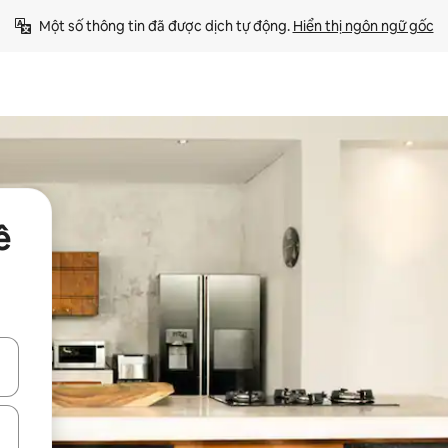
Một số thông tin đã được dịch tự động. 
Hiển thị ngôn ngữ gốc
ê
ên lên và xuống hoặc khám phá bằng các thao tác chạm hoặc vuốt.