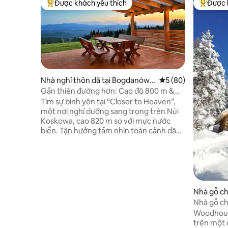
Được khách yêu thích
Được 
Được khách yêu thích nhất
Được khá
Nhà nghỉ thôn dã tại Bogdanówk
Xếp hạng trung bình
5 (80)
a
Gần thiên đường hơn: Cao độ 800 m &
Spa ngoài trời
Tìm sự bình yên tại “Closer to Heaven”,
một nơi nghỉ dưỡng sang trọng trên Núi
Koskowa, cao 820 m so với mực nước
biển. Tận hưởng tầm nhìn toàn cảnh dãy
núi Beskid Wyspowy và Tatra từ một sân
thượng rộng rãi. Ngôi nhà thân thiện với
môi trường rộng 88 m2 này được bao
quanh bởi 2.300 m2 đất tư nhân. Thư giãn
trong spa ngoài trời không chứa clo dành
cho 5 người, hoạt động quanh năm, với 2
Nhà gỗ ch
ghế massage ngả lưng. Nước máy tinh
Nhà gỗ ch
khiết từ suối, tủ lạnh có máy làm đá và
Woodhouse
Wifi nhanh giúp tăng thêm sự thoải mái.
trên một đ
Những con đường mòn, rừng và thiên