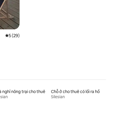
Xếp hạng trung bình 5/5, 29 đánh giá
5 (29)
 nghỉ nông trại cho thuê
Chỗ ở cho thuê có lối ra hồ
esian
Silesian