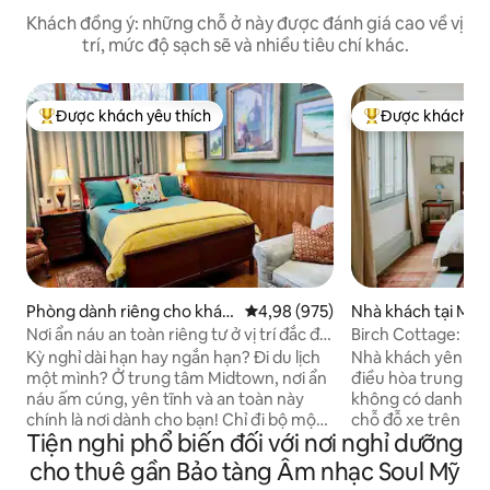
Khách đồng ý: những chỗ ở này được đánh giá cao về vị
trí, mức độ sạch sẽ và nhiều tiêu chí khác.
Được khách yêu thích
Được khách yêu
Được khách yêu thích nhất
Được khách yêu t
Phòng dành riêng cho khác
Xếp hạng trung bình 4,98/5, 975
4,98 (975)
Nhà khách tại Me
h tại Memphis
Nơi ẩn náu an toàn riêng tư ở vị trí đắc địa
Birch Cottage: nét
ở trung tâm thành phố
bãi đỗ xe trên đườn
Kỳ nghỉ dài hạn hay ngắn hạn? Đi du lịch
Nhà khách yên bình
một mình? Ở trung tâm Midtown, nơi ẩn
điều hòa trung tâ
náu ấm cúng, yên tĩnh và an toàn này
không có danh sá
chính là nơi dành cho bạn! Chỉ đi bộ một
chỗ đỗ xe trên đườ
Tiện nghi phổ biến đối với nơi nghỉ dưỡng
đoạn ngắn là đến các điểm nổi bật:
đồ ăn nhẹ miễn ph
Overton Square và Cooper-Young. Bạn
thoải mái của chún
cho thuê gần Bảo tàng Âm nhạc Soul Mỹ
thích đồ cổ? Các địa điểm mua sắm thú
thất cổ điển và sá