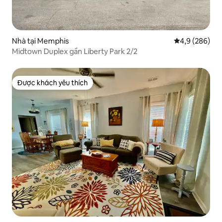
Nhà tại Memphis
Xếp hạng trun
4,9 (286)
Midtown Duplex gần Liberty Park 2/2
Được khách yêu thích
Được khách yêu thích