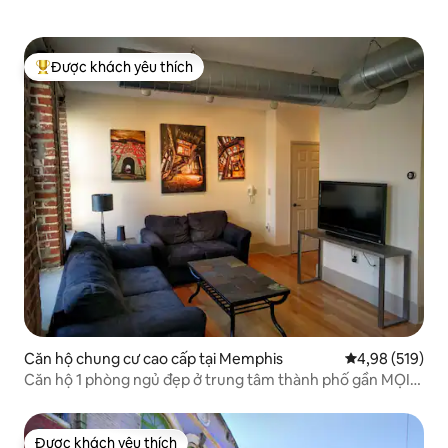
Được khách yêu thích
Được khách yêu thích nhất
Căn hộ chung cư cao cấp tại Memphis
Xếp hạng trung
4,98 (519)
Căn hộ 1 phòng ngủ đẹp ở trung tâm thành phố gần MỌI
THỨ!
Được khách yêu thích