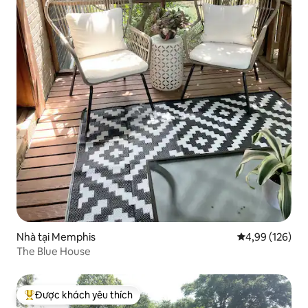
Nhà tại Memphis
Xếp hạng trung
4,99 (126)
The Blue House
Được khách yêu thích
Được khách yêu thích nhất