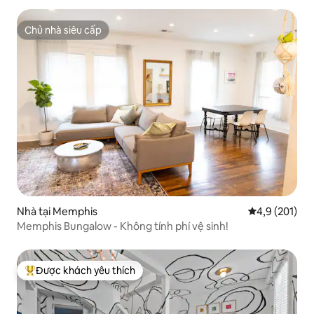
Chủ nhà siêu cấp
Chủ nhà siêu cấp
Nhà tại Memphis
Xếp hạng trun
4,9 (201)
Memphis Bungalow - Không tính phí vệ sinh!
Được khách yêu thích
Được khách yêu thích nhất