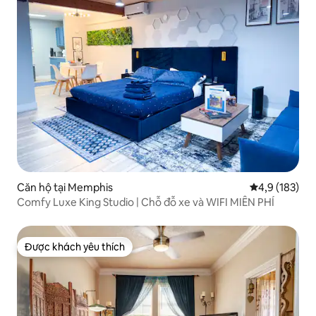
Căn hộ tại Memphis
Xếp hạng trun
4,9 (183)
Comfy Luxe King Studio | Chỗ đỗ xe và WIFI MIỄN PHÍ
Được khách yêu thích
Được khách yêu thích