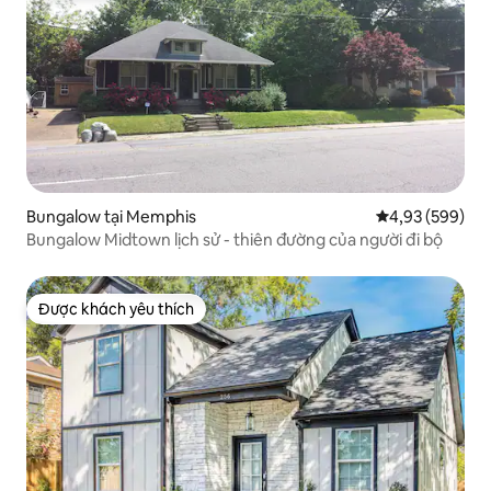
Bungalow tại Memphis
Xếp hạng trung
4,93 (599)
Bungalow Midtown lịch sử - thiên đường của người đi bộ
Được khách yêu thích
Được khách yêu thích