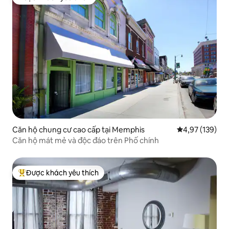
Được khách yêu thích
Căn hộ chung cư cao cấp tại Memphis
Xếp hạng trung
4,97 (139)
Căn hộ mát mẻ và độc đáo trên Phố chính
Được khách yêu thích
Được khách yêu thích nhất