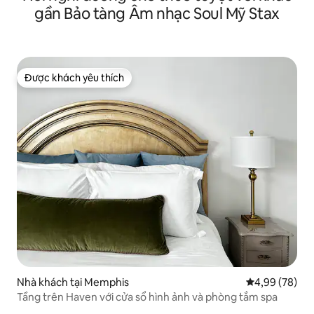
gần Bảo tàng Âm nhạc Soul Mỹ Stax
Được khách yêu thích
Được khách yêu thích
Nhà khách tại Memphis
Xếp hạng trun
4,99 (78)
Tầng trên Haven với cửa sổ hình ảnh và phòng tắm spa