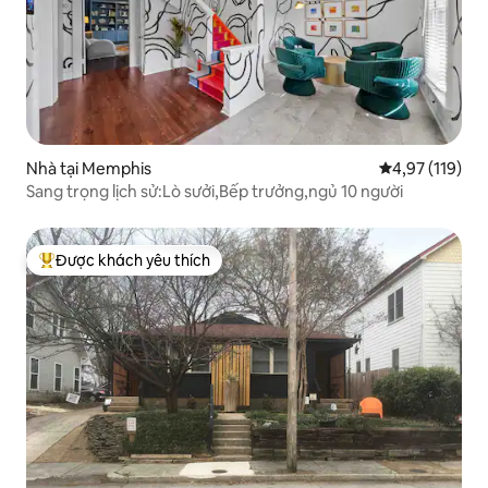
Nhà tại Memphis
Xếp hạng trung
4,97 (119)
Sang trọng lịch sử:Lò sưởi,Bếp trưởng,ngủ 10 người
Được khách yêu thích
Được khách yêu thích nhất