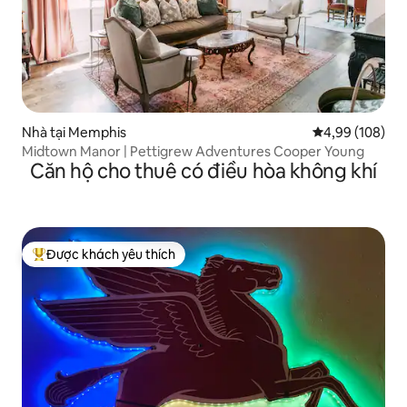
Nhà tại Memphis
Xếp hạng trung
4,99 (108)
Midtown Manor | Pettigrew Adventures Cooper Young
Căn hộ cho thuê có điều hòa không khí
Được khách yêu thích
Được khách yêu thích nhất