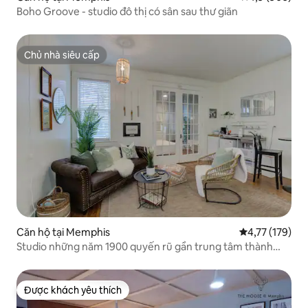
Boho Groove - studio đô thị có sân sau thư giãn
Chủ nhà siêu cấp
Chủ nhà siêu cấp
Căn hộ tại Memphis
Xếp hạng trung
4,77 (179)
Studio những năm 1900 quyến rũ gần trung tâm thành
phố và Elvis Legacy
Được khách yêu thích
Được khách yêu thích