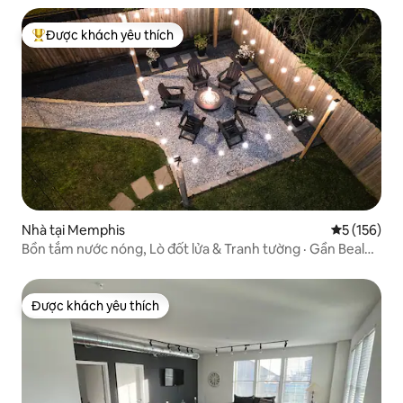
Được khách yêu thích
Được khách yêu thích nhất
Nhà tại Memphis
Xếp hạng tr
5 (156)
Bồn tắm nước nóng, Lò đốt lửa & Tranh tường · Gần Beale
St
Được khách yêu thích
Được khách yêu thích