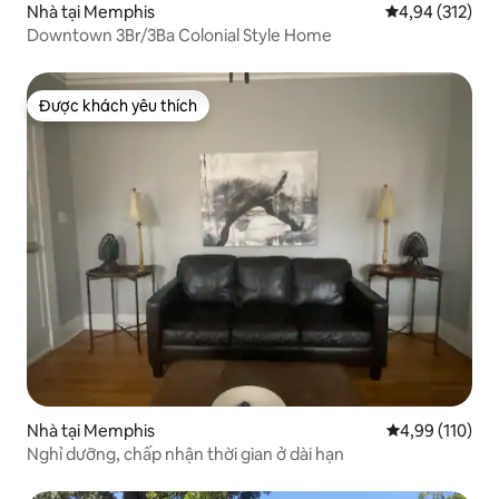
Nhà tại Memphis
Xếp hạng trung
4,94 (312)
Downtown 3Br/3Ba Colonial Style Home
Được khách yêu thích
Được khách yêu thích
Nhà tại Memphis
Xếp hạng trung
4,99 (110)
Nghỉ dưỡng, chấp nhận thời gian ở dài hạn