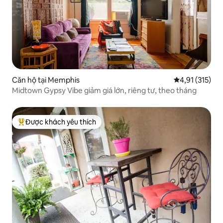
Căn hộ tại Memphis
Xếp hạng trung
4,91 (315)
Midtown Gypsy Vibe giảm giá lớn, riêng tư, theo tháng
Được khách yêu thích
Được khách yêu thích nhất