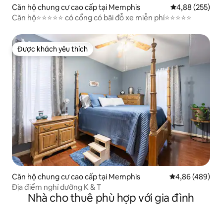
Căn hộ chung cư cao cấp tại Memphis
Xếp hạng trung
4,88 (255)
Căn hộ⭐️⭐️⭐️⭐️⭐️ có cổng có bãi đỗ xe miễn phí⭐️⭐️⭐️⭐️⭐️
Được khách yêu thích
Được khách yêu thích
Căn hộ chung cư cao cấp tại Memphis
Xếp hạng trung
4,86 (489)
Địa điểm nghỉ dưỡng K & T
Nhà cho thuê phù hợp với gia đình