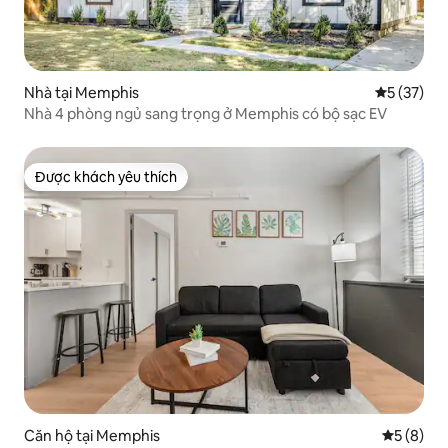
Nhà tại Memphis
Xếp hạng t
5 (37)
Nhà 4 phòng ngủ sang trọng ở Memphis có bộ sạc EV
Được khách yêu thích
Được khách yêu thích
Căn hộ tại Memphis
Xếp hạng 
5 (8)