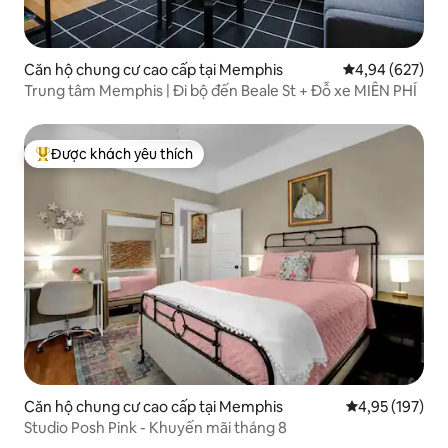
Căn hộ chung cư cao cấp tại Memphis
Xếp hạng trung
4,94 (627)
Trung tâm Memphis | Đi bộ đến Beale St + Đỗ xe MIỄN PHÍ
Được khách yêu thích
Được khách yêu thích nhất
Căn hộ chung cư cao cấp tại Memphis
Xếp hạng trung
4,95 (197)
Studio Posh Pink - Khuyến mãi tháng 8