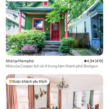
Được khách yêu thích nhất
Nhà tại Memphis
Xếp hạng trung
4,94 (419)
Nhà của Cooper lịch sử ở trung tâm thành phố Shotgun
Được khách yêu thích
Được khách yêu thích nhất