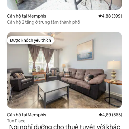
Căn hộ tại Memphis
Xếp hạng trung
4,88 (399)
Căn hộ 2 tầng ở trung tâm thành phố
Được khách yêu thích
Được khách yêu thích
Căn hộ tại Memphis
Xếp hạng trung
4,89 (565)
Tux Place
Nơi nghỉ dưỡng cho thuê tuyệt vời khác