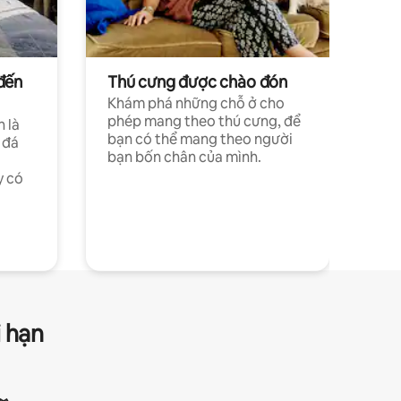
đến
Thú cưng được chào đón
Khám phá những chỗ ở cho
phép mang theo thú cưng, để
h là
bạn có thể mang theo người
 đá
bạn bốn chân của mình.
y có
i hạn