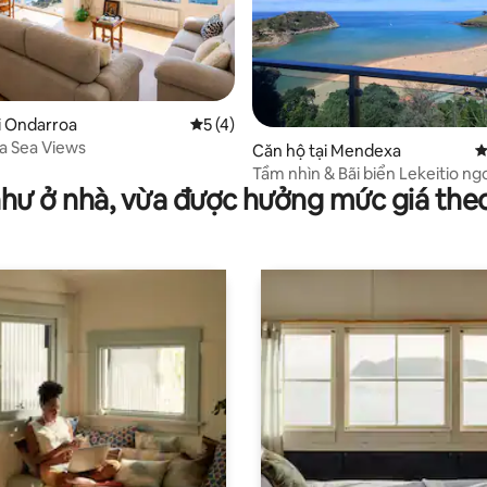
93/5, 14 đánh giá
i Ondarroa
Xếp hạng trung bình 5/5, 4 đánh giá
5 (4)
a Sea Views
Căn hộ tại Mendexa
X
Tầm nhìn & Bãi biển Lekeitio n
như ở nhà, vừa được hưởng mức giá the