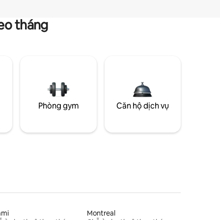
heo tháng
g
Phòng gym
Căn hộ dịch vụ
ami
Montreal