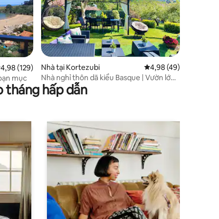
Nhà tại Kortezubi
Xếp hạng trung bình 4
4,98 (49)
ếp hạng trung bình 4,98/5, 129 đánh giá
4,98 (129)
Nhà nghỉ thôn dã kiểu Basque | Vườn lớn
goạn mục
o tháng hấp dẫn
& tầm nhìn ra Urdaibai