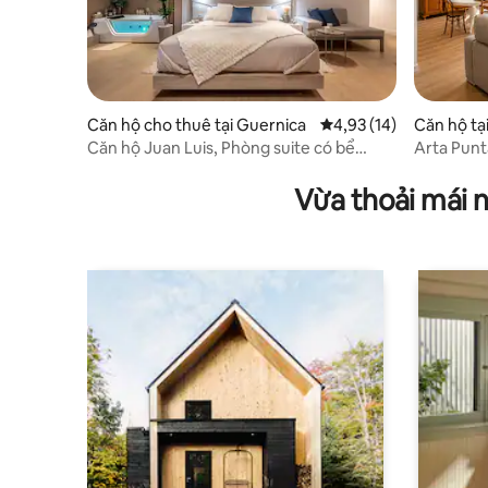
Căn hộ cho thuê tại Guernica
Xếp hạng trung bình 4,
4,93 (14)
Căn hộ tạ
Căn hộ Juan Luis, Phòng suite có bể
Arta Punt
sục...
Vừa thoải mái 