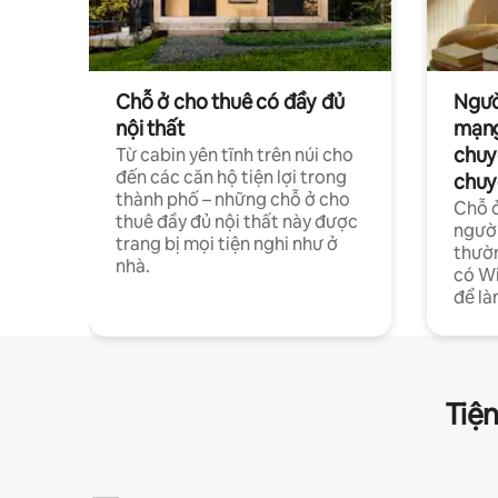
Chỗ ở cho thuê có đầy đủ
Ngườ
nội thất
mạng
chuy
Từ cabin yên tĩnh trên núi cho
đến các căn hộ tiện lợi trong
chuy
thành phố – những chỗ ở cho
Chỗ ở
thuê đầy đủ nội thất này được
người
trang bị mọi tiện nghi như ở
thườn
nhà.
có Wi
để là
Tiện