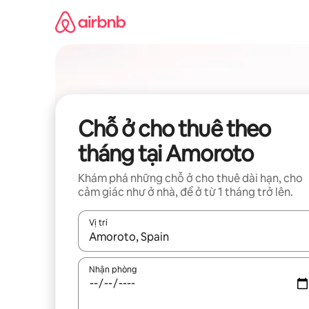
Chuyển
đến
nội
dung
Chỗ ở cho thuê theo
tháng tại Amoroto
Khám phá những chỗ ở cho thuê dài hạn, cho
cảm giác như ở nhà, để ở từ 1 tháng trở lên.
Vị trí
Khi có kết quả, hãy điều hướng bằng phím mũi t
Nhận phòng