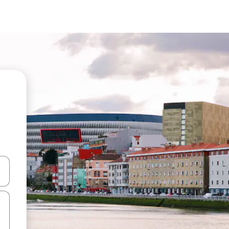
ên lên và xuống hoặc khám phá bằng các thao tác chạm hoặc vuốt.