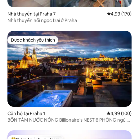
Nhà thuyền tại Praha 7
Xếp hạng trung
4,99 (170)
Nhà thuyền nổi ngọc trai ở Praha
Được khách yêu thích
Được khách yêu thích
Căn hộ tại Praha 1
Xếp hạng trung
4,99 (100)
BỒN TẮM NƯỚC NÓNG Billionaire's NEST 6 PHÒNG ngủ +
3 sân thượng