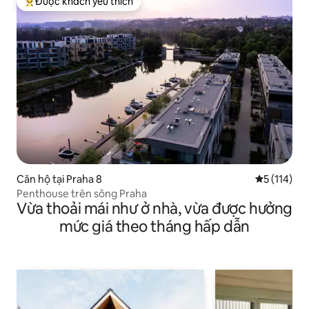
Được khách yêu thích
Được khách yêu thích nhất
Căn hộ tại Praha 8
Xếp hạng tr
5 (114)
Penthouse trên sông Praha
Vừa thoải mái như ở nhà, vừa được hưởng
mức giá theo tháng hấp dẫn