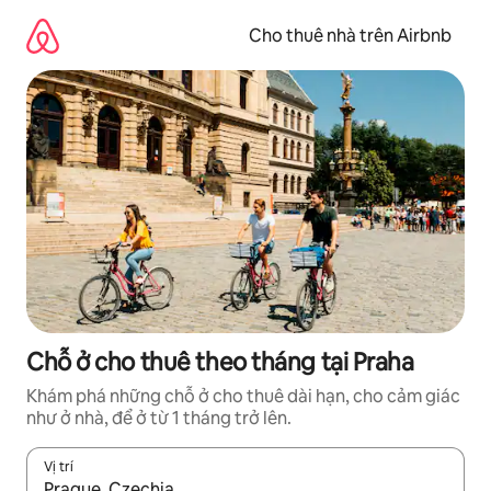
Chuyển
đến
Cho thuê nhà trên Airbnb
nội
dung
Chỗ ở cho thuê theo tháng tại Praha
Khám phá những chỗ ở cho thuê dài hạn, cho cảm giác
như ở nhà, để ở từ 1 tháng trở lên.
Vị trí
Khi có kết quả, hãy điều hướng bằng phím mũi tên lên và xuốn