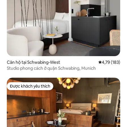
Căn hộ tại Schwabing-West
Xếp hạng trung
4,79 (183)
Studio phong cách ở quận Schwabing, Munich
Được khách yêu thích
Được khách yêu thích