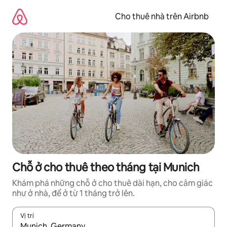
Chuyển
đến
Cho thuê nhà trên Airbnb
nội
dung
Chỗ ở cho thuê theo tháng tại Munich
Khám phá những chỗ ở cho thuê dài hạn, cho cảm giác
như ở nhà, để ở từ 1 tháng trở lên.
Vị trí
Khi có kết quả, hãy điều hướng bằng phím mũi tên lên và xuốn