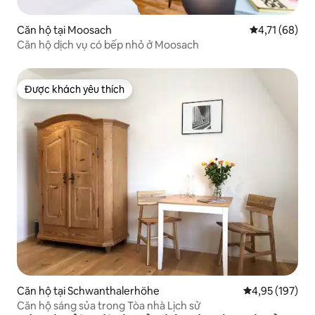
Căn hộ tại Moosach
Xếp hạng trun
4,71 (68)
Căn hộ dịch vụ có bếp nhỏ ở Moosach
Được khách yêu thích
Được khách yêu thích
Căn hộ tại Schwanthalerhöhe
Xếp hạng trung
4,95 (197)
Căn hộ sáng sủa trong Tòa nhà Lịch sử