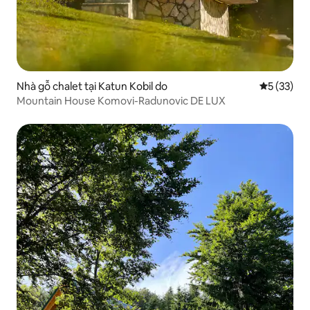
Nhà gỗ chalet tại Katun Kobil do
Xếp hạng t
5 (33)
Mountain House Komovi-Radunovic DE LUX