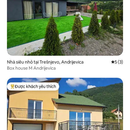
Nhà siêu nhỏ tại Trešnjevo, Andrijevica
Xếp hạng 
5 (3)
Box house M Andrijevica
Được khách yêu thích
Được khách yêu thích nhất