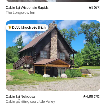
Cabin tại Wisconsin Rapids
Xếp hạng t
5 (67)
The Longcrow Inn
Được khách yêu thích
Được khách yêu thích nhất
Cabin tại Nekoosa
Xếp hạng trun
4,99 (70)
Cabin gỗ riêng của Little Valley