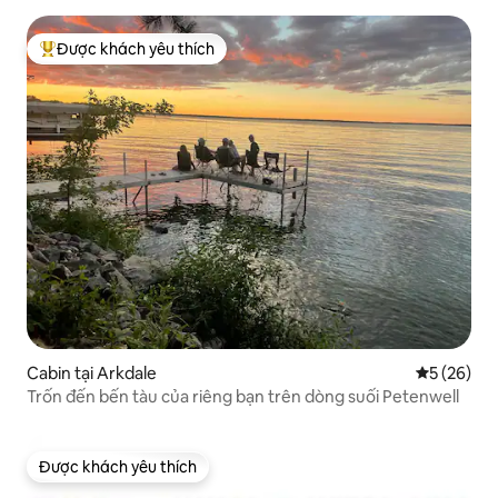
Được khách yêu thích
Được khách yêu thích nhất
Cabin tại Arkdale
Xếp hạng t
5 (26)
Trốn đến bến tàu của riêng bạn trên dòng suối Petenwell
Được khách yêu thích
Được khách yêu thích