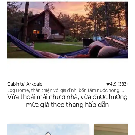
Cabin tại Arkdale
Xếp hạng trun
4,9 (333)
Log Home, thân thiện với gia đình, bồn tắm nước nóng,
Vừa thoải mái như ở nhà, vừa được hưởng
gần hồ
mức giá theo tháng hấp dẫn