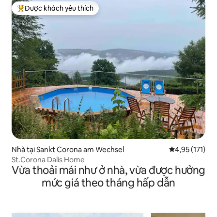
Được khách yêu thích
Được khách yêu thích nhất
Nhà tại Sankt Corona am Wechsel
Xếp hạng trung
4,95 (171)
St.Corona Dalis Home
Vừa thoải mái như ở nhà, vừa được hưởng
mức giá theo tháng hấp dẫn