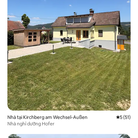
Nhà tại Kirchberg am Wechsel-Außen
Xếp hạng t
5 (51)
Nhà nghỉ dưỡng Hofer