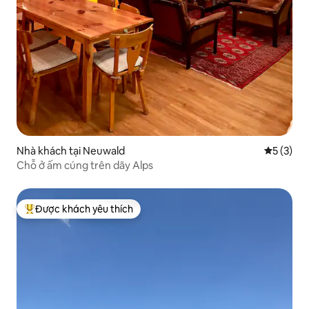
Nhà khách tại Neuwald
Xếp hạng 
5 (3)
Chỗ ở ấm cúng trên dãy Alps
Được khách yêu thích
Được khách yêu thích nhất