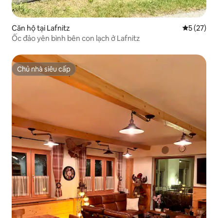
Căn hộ tại Lafnitz
Xếp hạng t
5 (27)
Ốc đảo yên bình bên con lạch ở Lafnitz
Chủ nhà siêu cấp
Chủ nhà siêu cấp