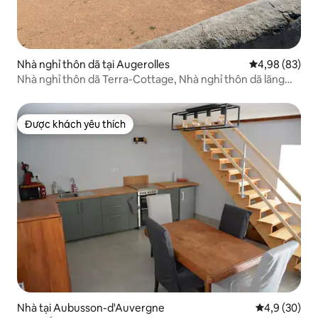
Nhà nghỉ thôn dã tại Augerolles
Xếp hạng trun
4,98 (83)
Nhà nghỉ thôn dã Terra-Cottage, Nhà nghỉ thôn dã lãng
mạn ở nông thôn
Được khách yêu thích
Được khách yêu thích
Nhà tại Aubusson-d'Auvergne
Xếp hạng tru
4,9 (30)