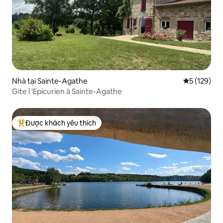
Nhà tại Sainte-Agathe
Xếp hạng tr
5 (129)
Gite l 'Epicurien à Sainte-Agathe
Được khách yêu thích
Được khách yêu thích nhất