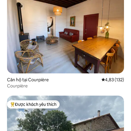
Căn hộ tại Courpière
Xếp hạng trung
4,83 (132)
Courpière
Được khách yêu thích
Được khách yêu thích nhất