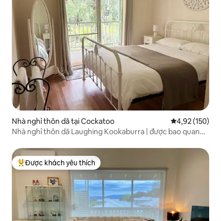
Nhà nghỉ thôn dã tại Cockatoo
Xếp hạng trung
4,92 (150)
Nhà nghỉ thôn dã Laughing Kookaburra | được bao quanh
bởi thiên nhiên
Được khách yêu thích
Được khách yêu thích nhất