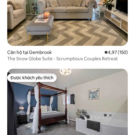
Căn hộ tại Gembrook
Xếp hạng trung
4,97 (150)
The Snow Globe Suite - Scrumptious Couples Retreat
Được khách yêu thích
Được khách yêu thích