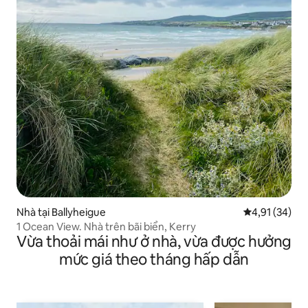
Nhà tại Ballyheigue
Xếp hạng trun
4,91 (34)
1 Ocean View. Nhà trên bãi biển, Kerry
Vừa thoải mái như ở nhà, vừa được hưởng
mức giá theo tháng hấp dẫn