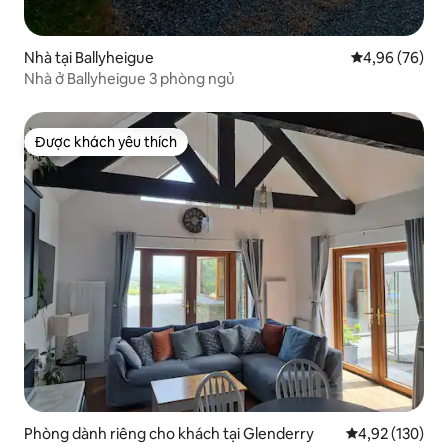
Nhà tại Ballyheigue
Xếp hạng trun
4,96 (76)
Nhà ở Ballyheigue 3 phòng ngủ
Được khách yêu thích
Được khách yêu thích
Phòng dành riêng cho khách tại Glenderry
Xếp hạng trung
4,92 (130)