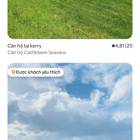
Căn hộ tại kerry
Xếp hạng trun
4,81 (21)
Căn hộ Castlelawn Seaview
Được khách yêu thích
Được khách yêu thích nhất