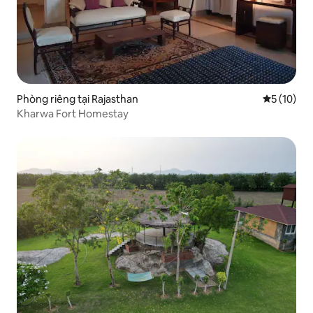
Phòng riêng tại Rajasthan
Xếp hạng t
5 (10)
Kharwa Fort Homestay