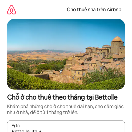
Chuyển
đến
Cho thuê nhà trên Airbnb
nội
dung
Chỗ ở cho thuê theo tháng tại Bettolle
Khám phá những chỗ ở cho thuê dài hạn, cho cảm giác
như ở nhà, để ở từ 1 tháng trở lên.
Vị trí
Khi có kết quả, hãy điều hướng bằng phím mũi tên lên và xuốn