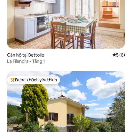
Căn hộ tại Bettolle
Xếp hạng 
5 (6)
La Filandra - Tầng 1
Được khách yêu thích
Được khách yêu thích nhất