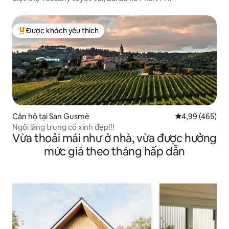
Được khách yêu thích
Được khách yêu thích nhất
Căn hộ tại San Gusmè
Xếp hạng trung
4,99 (465)
Ngôi làng trung cổ xinh đẹp!!!
Vừa thoải mái như ở nhà, vừa được hưởng
mức giá theo tháng hấp dẫn