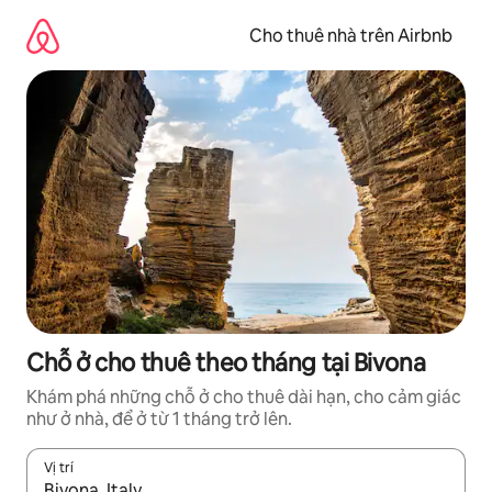
Chuyển
đến
Cho thuê nhà trên Airbnb
nội
dung
Chỗ ở cho thuê theo tháng tại Bivona
Khám phá những chỗ ở cho thuê dài hạn, cho cảm giác
như ở nhà, để ở từ 1 tháng trở lên.
Vị trí
Khi có kết quả, hãy điều hướng bằng phím mũi tên lên và xuốn