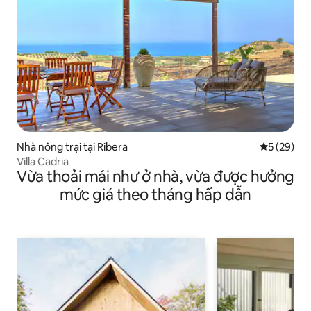
Nhà nông trại tại Ribera
Xếp hạng t
5 (29)
Villa Cadria
Vừa thoải mái như ở nhà, vừa được hưởng
mức giá theo tháng hấp dẫn