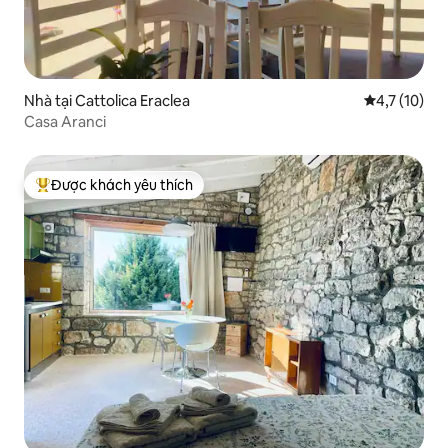
Nhà tại Cattolica Eraclea
Xếp hạng tru
4,7 (10)
Casa Aranci
Được khách yêu thích
Được khách yêu thích nhất