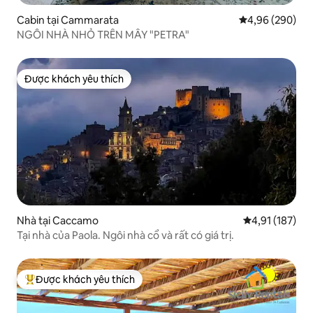
Cabin tại Cammarata
Xếp hạng trung
4,96 (290)
NGÔI NHÀ NHỎ TRÊN MÂY "PETRA"
Được khách yêu thích
Được khách yêu thích
Nhà tại Caccamo
Xếp hạng trung
4,91 (187)
Tại nhà của Paola. Ngôi nhà cổ và rất có giá trị.
Được khách yêu thích
Được khách yêu thích nhất