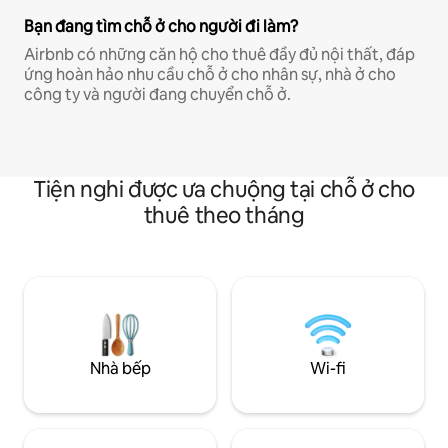
Bạn đang tìm chỗ ở cho người đi làm?
Airbnb có những căn hộ cho thuê đầy đủ nội thất, đáp
ứng hoàn hảo nhu cầu chỗ ở cho nhân sự, nhà ở cho
công ty và người đang chuyển chỗ ở.
Tiện nghi được ưa chuộng tại chỗ ở cho
thuê theo tháng
Nhà bếp
Wi-fi