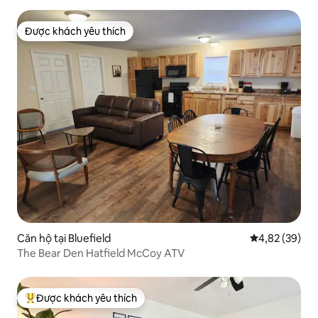
Được khách yêu thích
Được khách yêu thích
Căn hộ tại Bluefield
Xếp hạng trun
4,82 (39)
The Bear Den Hatfield McCoy ATV
Được khách yêu thích
Được khách yêu thích nhất