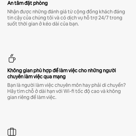
An tâm đặt phòng
Nhận được những đánh giá từ cộng đồng khách đáng
tin cậy của chúng tôi và có dịch vụ hỗ trợ 24/7 trong
suốt thời gian ở kéo dài của bạn.
Không gian phù hợp để làm việc cho những người
chuyên làm việc qua mạng
Bạn là người làm việc chuyên môn hay phải di chuyển?
Hãy tìm chỗ ở dài hạn với Wi-fi tốc độ cao và không
gian riêng để làm việc.