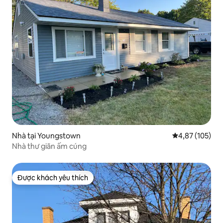
Nhà tại Youngstown
Xếp hạng trung
4,87 (105)
Nhà thư giãn ấm cúng
Được khách yêu thích
Được khách yêu thích