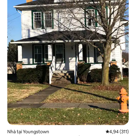
Nhà tại Youngstown
Xếp hạng trung
4,94 (311)