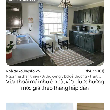
Chủ nhà siêu cấp
Nhà tại Youngstown
Xếp hạng trung
4,77 (101)
Ngôi nhà thân thiện với thú cưng 3 bd dễ thương - trái tim
Vừa thoải mái như ở nhà, vừa được hưởng
của Boardman!
mức giá theo tháng hấp dẫn