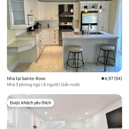
Nhà tại Sainte-Rose
Xếp hạng trun
4,97 (94)
Nhà 3 phòng ngủ | 6 người | Gần nước
Được khách yêu thích
Được khách yêu thích