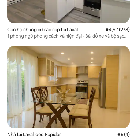
Căn hộ chung cư cao cấp tại Laval
Xếp hạng trung
4,97 (278)
1 phòng ngủ phong cách và hiện đại - Bãi đỗ xe và bộ sạc
EV MIỄN PHÍ
Nhà tại Laval-des-Rapides
Xếp hạng 
5 (4)