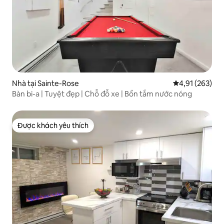
Nhà tại Sainte-Rose
Xếp hạng trung
4,91 (263)
Bàn bi-a | Tuyệt đẹp | Chỗ đỗ xe | Bồn tắm nước nóng
Được khách yêu thích
Được khách yêu thích