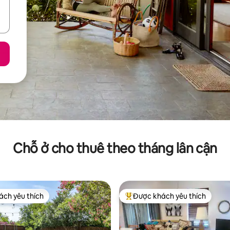
Chỗ ở cho thuê theo tháng lân cận
ch yêu thích
Được khách yêu thích
ch yêu thích
Được khách yêu thích nhất