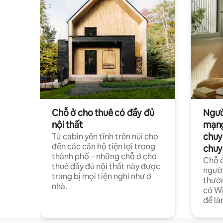
Chỗ ở cho thuê có đầy đủ
Ngườ
nội thất
mạng
chuy
Từ cabin yên tĩnh trên núi cho
đến các căn hộ tiện lợi trong
chuy
thành phố – những chỗ ở cho
Chỗ ở
thuê đầy đủ nội thất này được
người
trang bị mọi tiện nghi như ở
thườn
nhà.
có Wi
để là