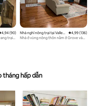
Xếp hạng trung bình 4,94/5, 90 đánh giá
4,94 (90)
Nhà nghỉ nông trại tại Valley
Xếp hạng trung bình 4,
4,99 (136)
View
ang trại
Nhà ở vùng nông thôn nằm ở Grove và
Farmland
o tháng hấp dẫn