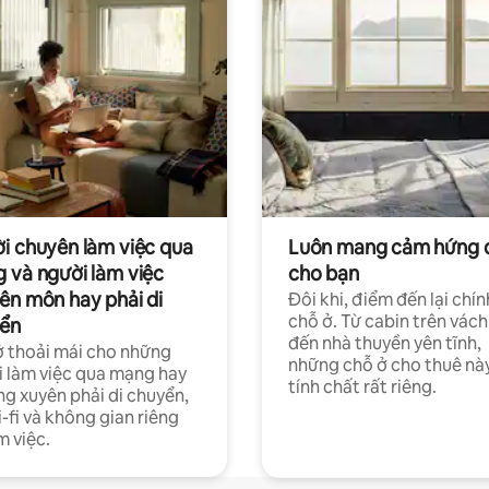
i chuyên làm việc qua
Luôn mang cảm hứng 
 và người làm việc
cho bạn
ên môn hay phải di
Đôi khi, điểm đến lại chín
chỗ ở. Từ cabin trên vách
ển
đến nhà thuyền yên tĩnh,
 thoải mái cho những
những chỗ ở cho thuê nà
 làm việc qua mạng hay
tính chất rất riêng.
g xuyên phải di chuyển,
-fi và không gian riêng
m việc.