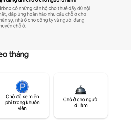
ạn đang tìm chỗ ở cho người đi làm?
irbnb có những căn hộ cho thuê đầy đủ nội
hất, đáp ứng hoàn hảo nhu cầu chỗ ở cho
hân sự, nhà ở cho công ty và người đang
huyển chỗ ở.
heo tháng
Chỗ đỗ xe miễn
Chỗ ở cho người
phí trong khuôn
đi làm
viên