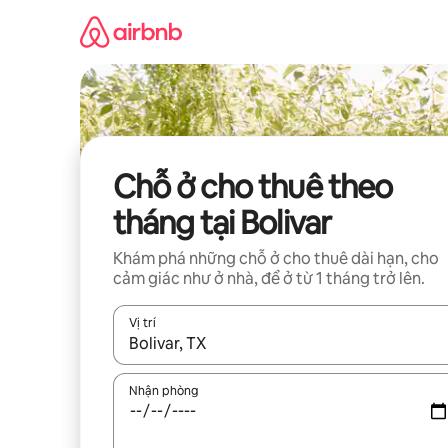
Chuyển
đến
nội
dung
Chỗ ở cho thuê theo
tháng tại Bolivar
Khám phá những chỗ ở cho thuê dài hạn, cho
cảm giác như ở nhà, để ở từ 1 tháng trở lên.
Vị trí
Khi có kết quả, hãy điều hướng bằng phím mũi t
Nhận phòng