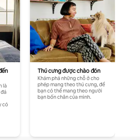
đến
Thú cưng được chào đón
Khám phá những chỗ ở cho
phép mang theo thú cưng, để
h là
bạn có thể mang theo người
 đá
bạn bốn chân của mình.
y có