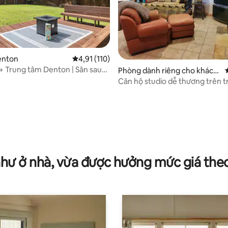
enton
Xếp hạng trung bình 4,91/5, 110 đánh giá
4,91 (110)
 Trung tâm Denton | Sân sau
Phòng dành riêng cho khách
ào đầy đủ
tại Ponder
Căn hộ studio dễ thương trên tr
ngựa
 5/5, 12 đánh giá
như ở nhà, vừa được hưởng mức giá the