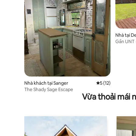
Nhà tại D
Gần UNT +
có hàng r
Nhà khách tại Sanger
Xếp hạng trung bình
5 (12)
The Shady Sage Escape
Vừa thoải mái 