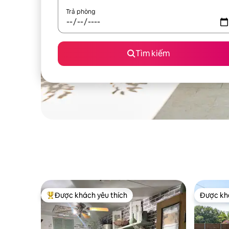
Trả phòng
Tìm kiếm
Được khách yêu thích
Được khá
Được khách yêu thích nhất
Được khá