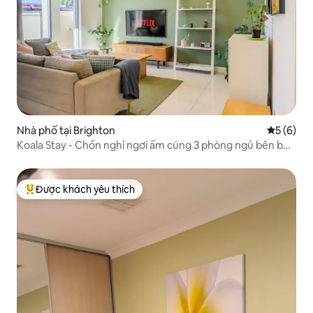
Nhà phố tại Brighton
Xếp hạng 
5 (6)
Koala Stay - Chốn nghỉ ngơi ấm cúng 3 phòng ngủ bên bờ
biển ở Brighton
Được khách yêu thích
Được khách yêu thích nhất