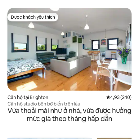
Được khách yêu thích
Được khách yêu thích
Căn hộ tại Brighton
Xếp hạng trung
4,93 (240)
Căn hộ studio bên bờ biển trên lầu
Vừa thoải mái như ở nhà, vừa được hưởng
mức giá theo tháng hấp dẫn