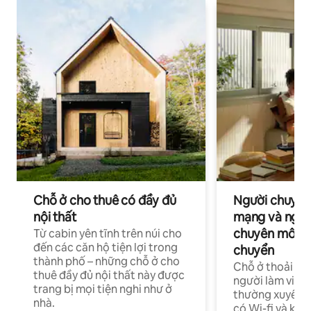
Chỗ ở cho thuê có đầy đủ
Người chuyên
nội thất
mạng và ngườ
chuyên môn ha
Từ cabin yên tĩnh trên núi cho
đến các căn hộ tiện lợi trong
chuyển
thành phố – những chỗ ở cho
Chỗ ở thoải má
thuê đầy đủ nội thất này được
người làm việc
trang bị mọi tiện nghi như ở
thường xuyên p
nhà.
có Wi-fi và khô