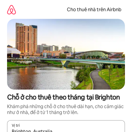
Chuyển
đến
Cho thuê nhà trên Airbnb
nội
dung
Chỗ ở cho thuê theo tháng tại Brighton
Khám phá những chỗ ở cho thuê dài hạn, cho cảm giác
như ở nhà, để ở từ 1 tháng trở lên.
Vị trí
Khi có kết quả, hãy điều hướng bằng phím mũi tên lên và xuốn