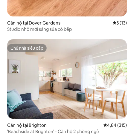
Căn hộ tại Dover Gardens
Xếp hạng t
5 (13)
Studio nhỏ mới sáng sủa có bếp
Chủ nhà siêu cấp
Chủ nhà siêu cấp
Căn hộ tại Brighton
Xếp hạng trung
4,84 (315)
'Beachside at Brighton' - Căn hộ 2 phòng ngủ