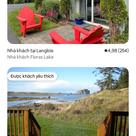
Nhà khách tại Langlois
Xếp hạng trung
4,98 (254)
Nhà khách Floras Lake
Được khách yêu thích
Được khách yêu thích