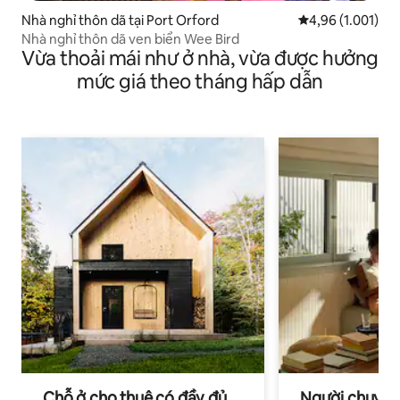
Nhà nghỉ thôn dã tại Port Orford
Xếp hạng trung b
4,96 (1.001)
Nhà nghỉ thôn dã ven biển Wee Bird
Vừa thoải mái như ở nhà, vừa được hưởng
mức giá theo tháng hấp dẫn
Chỗ ở cho thuê có đầy đủ
Người chuyên