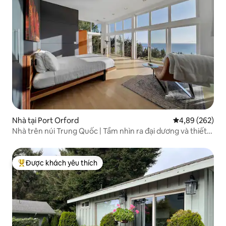
Nhà tại Port Orford
Xếp hạng trung
4,89 (262)
Nhà trên núi Trung Quốc | Tầm nhìn ra đại dương và thiết
kế hiện đại
Được khách yêu thích
Được khách yêu thích nhất