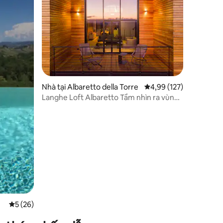
Nhà tại Albaretto della Torre
Xếp hạng trung bình 4,
4,99 (127)
Langhe Loft Albaretto Tầm nhìn ra vùng
đất Barolo
Xếp hạng trung bình 5/5, 26 đánh giá
5 (26)