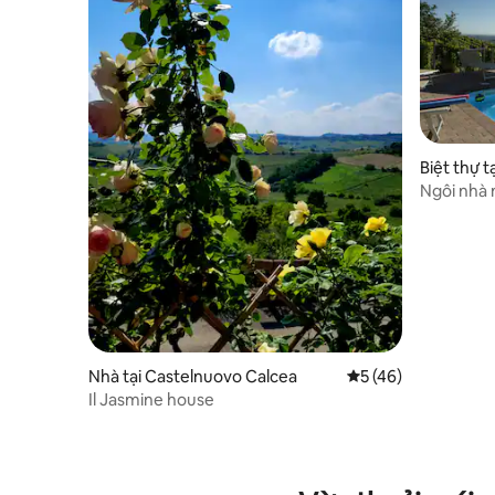
Biệt thự t
a
Ngôi nhà 
- I Tre Fu
Nhà tại Castelnuovo Calcea
Xếp hạng trung bình
5 (46)
Il Jasmine house