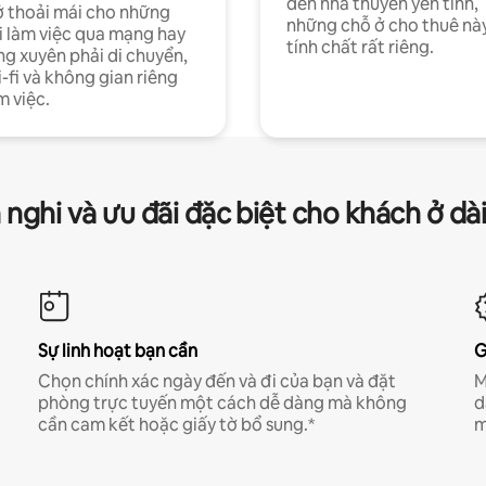
đến nhà thuyền yên tĩnh,
 thoải mái cho những
những chỗ ở cho thuê nà
 làm việc qua mạng hay
tính chất rất riêng.
g xuyên phải di chuyển,
-fi và không gian riêng
m việc.
 nghi và ưu đãi đặc biệt cho khách ở dà
Sự linh hoạt bạn cần
G
Chọn chính xác ngày đến và đi của bạn và đặt
M
phòng trực tuyến một cách dễ dàng mà không
d
cần cam kết hoặc giấy tờ bổ sung.*
m