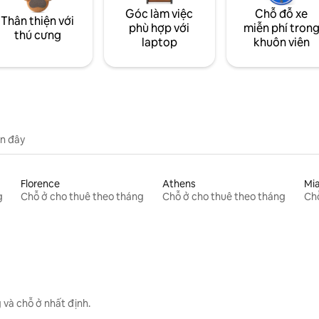
Góc làm việc
Chỗ đỗ xe
Thân thiện với
phù hợp với
miễn phí tron
thú cưng
laptop
khuôn viên
n đây
Florence
Athens
Mi
g
Chỗ ở cho thuê theo tháng
Chỗ ở cho thuê theo tháng
Chỗ
 và chỗ ở nhất định.