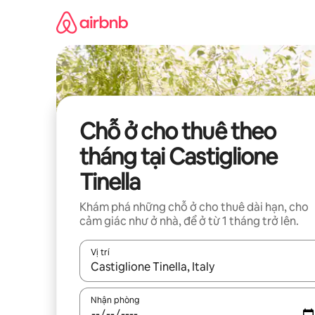
Chuyển
đến
nội
dung
Chỗ ở cho thuê theo
tháng tại Castiglione
Tinella
Khám phá những chỗ ở cho thuê dài hạn, cho
cảm giác như ở nhà, để ở từ 1 tháng trở lên.
Vị trí
Khi có kết quả, hãy điều hướng bằng phím mũi t
Nhận phòng