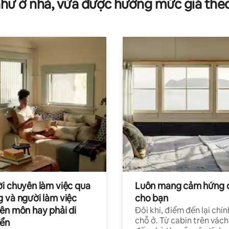
như ở nhà, vừa được hưởng mức giá the
i chuyên làm việc qua
Luôn mang cảm hứng 
 và người làm việc
cho bạn
ên môn hay phải di
Đôi khi, điểm đến lại chín
chỗ ở. Từ cabin trên vách
ển