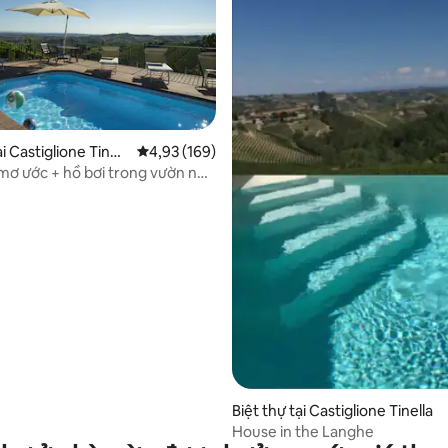
ại Castiglione Tinell
Xếp hạng trung bình 4,93/5, 169 đánh giá
4,93 (169)
mơ ước + hồ bơi trong vườn nho
ochi
 5/5, 46 đánh giá
Biệt thự tại Castiglione Tinella
House in the Langhe