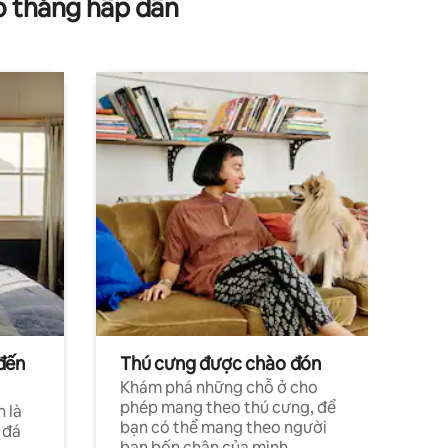
o tháng hấp dẫn
đến
Thú cưng được chào đón
Khám phá những chỗ ở cho
phép mang theo thú cưng, để
h là
bạn có thể mang theo người
 đá
bạn bốn chân của mình.