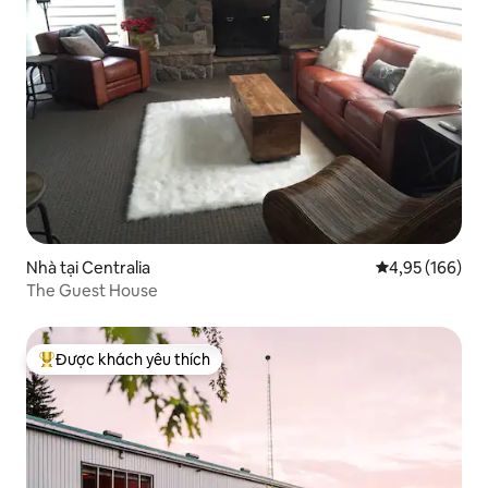
Nhà tại Centralia
Xếp hạng trung
4,95 (166)
The Guest House
Được khách yêu thích
Được khách yêu thích nhất