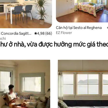
 5/5, 25 đánh giá
Căn hộ tại Sesto al Reghena
EZ Flower
i Concordia Sagittar
Xếp hạng trung bình 4,98/5, 66 đánh giá
4,98 (66)
ochi
như ở nhà, vừa được hưởng mức giá the