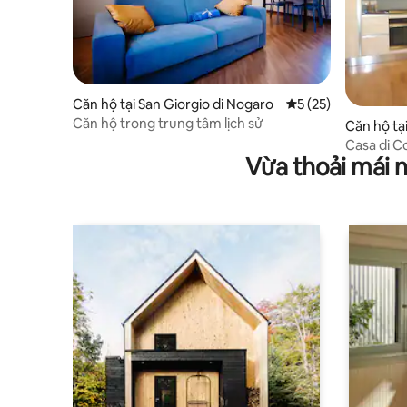
Căn hộ tại San Giorgio di Nogaro
Xếp hạng trung bình
5 (25)
Căn hộ trong trung tâm lịch sử
Căn hộ tạ
ia
Casa di C
Vừa thoải mái 