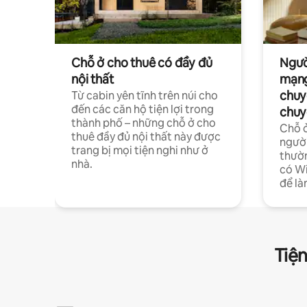
Chỗ ở cho thuê có đầy đủ
Ngườ
nội thất
mạng
chuy
Từ cabin yên tĩnh trên núi cho
đến các căn hộ tiện lợi trong
chuy
thành phố – những chỗ ở cho
Chỗ ở
thuê đầy đủ nội thất này được
người
trang bị mọi tiện nghi như ở
thườn
nhà.
có Wi
để là
Tiện