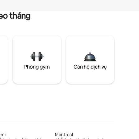
heo tháng
g
Phòng gym
Căn hộ dịch vụ
ami
Montreal