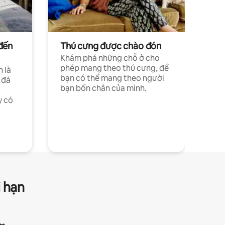
đến
Thú cưng được chào đón
Khám phá những chỗ ở cho
phép mang theo thú cưng, để
h là
bạn có thể mang theo người
 đá
bạn bốn chân của mình.
y có
i hạn