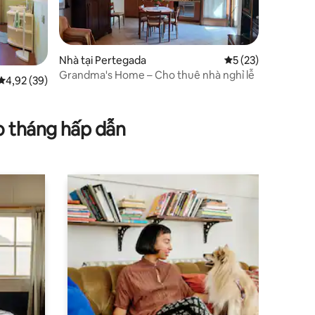
Nhà tại Pertegada
Xếp hạng trung bìn
5 (23)
Grandma's Home – Cho thuê nhà nghỉ lễ
Xếp hạng trung bình 4,92/5, 39 đánh giá
4,92 (39)
o tháng hấp dẫn