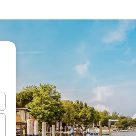
ên lên và xuống hoặc khám phá bằng các thao tác chạm hoặc vuốt.