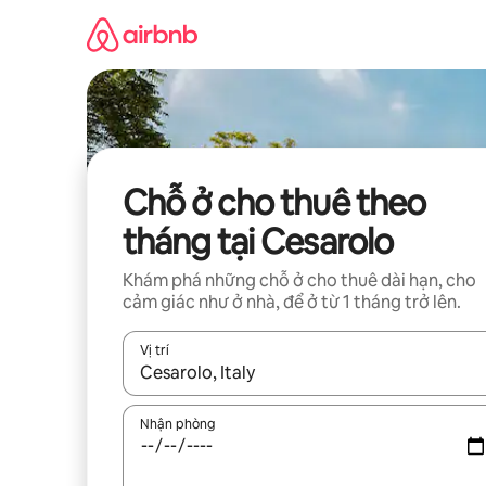
Chuyển
đến
nội
dung
Chỗ ở cho thuê theo
tháng tại Cesarolo
Khám phá những chỗ ở cho thuê dài hạn, cho
cảm giác như ở nhà, để ở từ 1 tháng trở lên.
Vị trí
Khi có kết quả, hãy điều hướng bằng phím mũi t
Nhận phòng